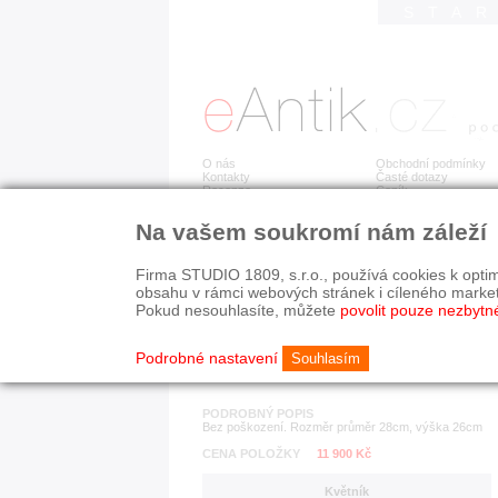
STA
O nás
Obchodní podmínky
Kontakty
Časté dotazy
Recenze
Ceník
Na vašem soukromí nám záleží
Detail položky
č. 177 216
Kvě
Firma STUDIO 1809, s.r.o., používá cookies k optim
obsahu v rámci webových stránek i cíleného marke
Pokud nesouhlasíte, můžete
povolit pouze nezbytn
KATEGORIE
HISTORICKÉ OBDOB
porcelán, keramika
1890-1940
Podrobné nastavení
Souhlasím
PODROBNÝ POPIS
Bez poškození. Rozměr průměr 28cm, výška 26cm
CENA POLOŽKY
11 900 Kč
Květník