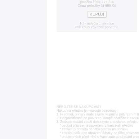
položka číslo: 177 216
Cena položky 11 900 Kč
Na následující stránce
Vaši koupi závazně potvrdíte.
NEBOJTE SE NAKUPOVAT!
Nákup na eAntiku je naprosto bezpečný:
1. Předmět, o který máte zájem, kupujete potvrzením t
2. Bezprostředně po potvrzení koupě obdržíte z eAntik
3. Způsob dodání zboží dohodnete s obsluhou eAntiku 
* osobní převzetí a zaplacení v kanceláři eAntiku
* zaslání předmětu na Vaši adresu na dobírku
* zaslání balíku po uhrazení částky na účet provozo
* u objemných předmětů s Vámi způsob předání a c