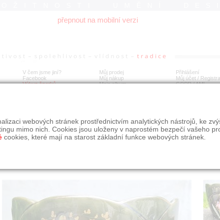
ROŽITNOSTI UMĚNÍ DES
přepnout na mobilní verzi
V čem jsme jiní?
Můj prodej
Přihlášení
Facebook
Můj nákup
Můj účet / Registr
Výkup šperků
Moje album
GDPR
/
AML
tník
alizaci webových stránek prostřednictvím analytických nástrojů, ke zv
tingu mimo nich. Cookies jsou uloženy v naprostém bezpečí vašeho pr
é
cookies, které mají na starost základní funkce webových stránek.
Í
MÍSTO EXPEDICE
Počet návštěv: 475
poslat příteli
Praha
uložit do alba
dotaz na prodejce