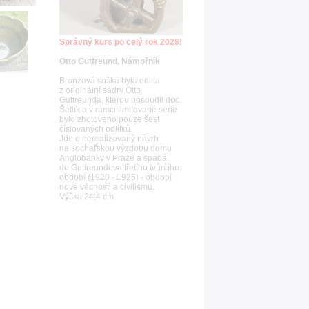
Správný kurs po celý rok 2026!
Otto Gutfreund, Námořník
Bronzová soška byla odlita
z originální sádry Otto
Gutfreunda, kterou posoudil doc.
Šetlík a v rámci limitované série
bylo zhotoveno pouze šest
číslovaných odlitků.
Jde o nerealizovaný návrh
na sochařskou výzdobu domu
Anglobanky v Praze a spadá
do Gutfreundova třetího tvůrčího
období (1920 - 1925) - období
nové věcnosti a civilismu.
Výška 24,4 cm.