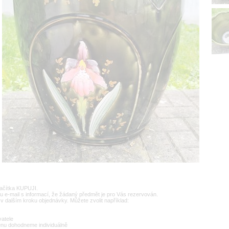
lačítka KUPUJI.
u e-mail s informací, že žádaný předmět je pro Vás rezervován.
v dalším kroku objednávky. Můžete zvolit například:
vatele
enu dohodneme individuálně