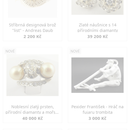
Stříbrná designová brož
Zlaté náušnice s 14
"list" - Andreas Daub
přírodními diamanty
2 200 Kč
39 200 Kč
NOVÉ
NOVÉ
Noblesní zlatý prsten,
Pexider František - Hráč na
přírodní diamanty a mořské
fujaru trombita
perly
40 000 Kč
3 000 Kč