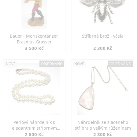
Bauer - Moriskentänzer,
Stříbrná brož - včela
Erasmus Grasser
3 500 Kč
2 300 Kč
NOVÉ
OBJEDNÁNO
NOVÉ
OBJEDNÁNO
Perlový náhrdelník s
Náhrdelník ze zlaceného
elegantním stříbrným
stříbra s velkým růženínem
zapínáním
2 600 Kč
2 300 Kč