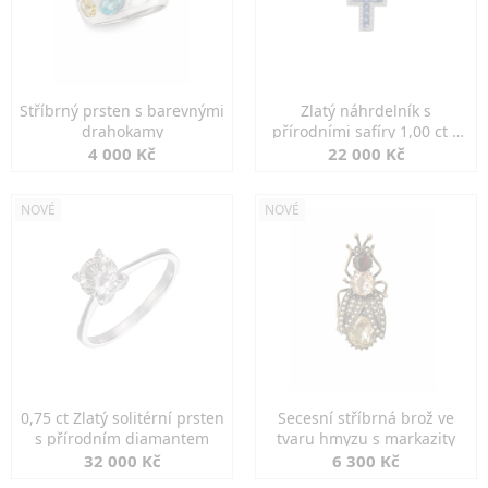
Stříbrný prsten s barevnými
Zlatý náhrdelník s
drahokamy
přírodními safíry 1,00 ct a
diamanty
4 000 Kč
22 000 Kč
NOVÉ
NOVÉ
0,75 ct Zlatý solitérní prsten
Secesní stříbrná brož ve
s přírodním diamantem
tvaru hmyzu s markazity
32 000 Kč
6 300 Kč