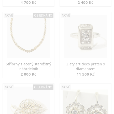
markazity
jemná elegance
4 700 Kč
2 400 Kč
NOVÉ
OBJEDNÁNO
NOVÉ
Stříbrný zlacený starožitný
Zlatý art-deco prsten s
náhrdelník
diamantem
2 000 Kč
11 500 Kč
NOVÉ
OBJEDNÁNO
NOVÉ