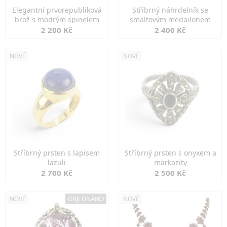
Elegantní prvorepubliková
Stříbrný náhrdelník se
brož s modrým spinelem
smaltovým medailonem
2 200 Kč
2 400 Kč
NOVÉ
NOVÉ
Stříbrný prsten s lapisem
Stříbrný prsten s onyxem a
lazuli
markazity
2 700 Kč
2 500 Kč
NOVÉ
OBJEDNÁNO
NOVÉ