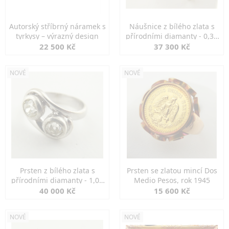
Autorský stříbrný náramek s
Náušnice z bílého zlata s
tyrkysy – výrazný design
přírodními diamanty - 0,30
ct
22 500 Kč
37 300 Kč
NOVÉ
NOVÉ
Prsten z bílého zlata s
Prsten se zlatou mincí Dos
přírodními diamanty - 1,00
Medio Pesos, rok 1945
ct
40 000 Kč
15 600 Kč
NOVÉ
NOVÉ