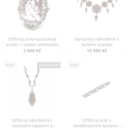
Stříbrný prvorepublikový
Starožitný náhrdelník s
prsten s velkým ametystem
českými granáty
2 800 Kč
18 500 Kč
NOVÉ
OBJEDNÁNO
NOVÉ
Stříbrný náhrdelník s
Stříbrná brož s
kouřovým topazem a
bleděmodrými kameny -