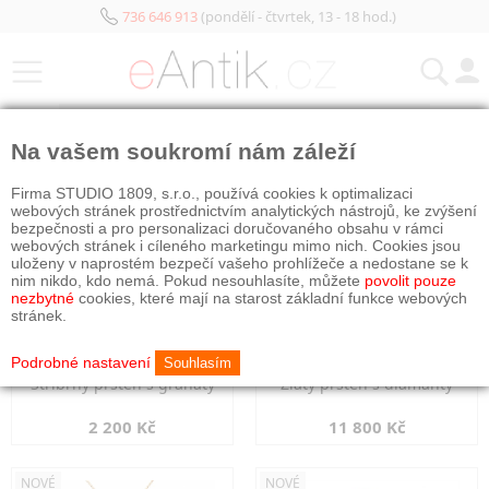
736 646 913
(pondělí - čtvrtek, 13 - 18 hod.)
KATEGORIE
Na vašem soukromí nám záleží
NOVÉ
NOVÉ
Firma STUDIO 1809, s.r.o., používá cookies k optimalizaci
webových stránek prostřednictvím analytických nástrojů, ke zvýšení
bezpečnosti a pro personalizaci doručovaného obsahu v rámci
webových stránek i cíleného marketingu mimo nich. Cookies jsou
uloženy v naprostém bezpečí vašeho prohlížeče a nedostane se k
nim nikdo, kdo nemá. Pokud nesouhlasíte, můžete
povolit pouze
nezbytné
cookies, které mají na starost základní funkce webových
stránek.
Podrobné nastavení
Souhlasím
Stříbrný prsten s granáty
Zlatý prsten s diamanty
2 200 Kč
11 800 Kč
NOVÉ
NOVÉ