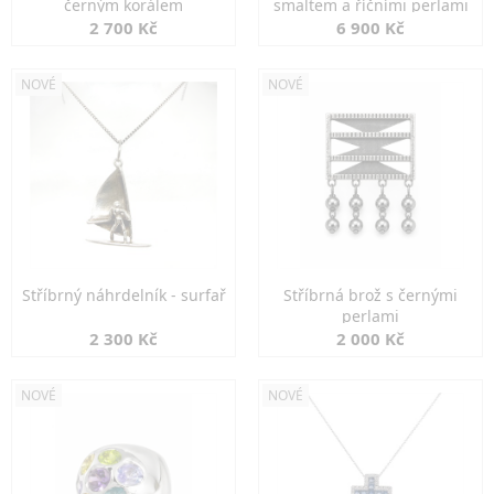
černým korálem
smaltem a říčními perlami
2 700 Kč
6 900 Kč
NOVÉ
NOVÉ
Stříbrný náhrdelník - surfař
Stříbrná brož s černými
perlami
2 300 Kč
2 000 Kč
NOVÉ
NOVÉ