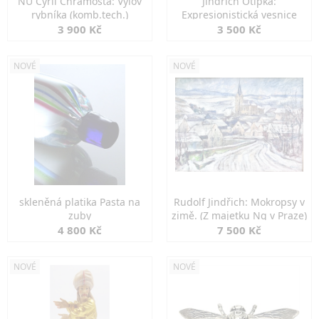
NU Cyril Chramosta: Výlov
Jindřich Otipka:
rybníka (komb.tech.)
Expresionistická vesnice
3 900 Kč
3 500 Kč
NOVÉ
NOVÉ
skleněná platika Pasta na
Rudolf Jindřich: Mokropsy v
zuby
zimě. (Z majetku Ng v Praze)
4 800 Kč
7 500 Kč
NOVÉ
NOVÉ