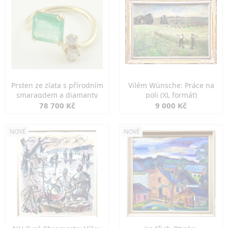
Prsten ze zlata s přírodním
Vilém Wünsche: Práce na
smaragdem a diamanty
poli (XL formát)
78 700 Kč
9 000 Kč
NOVÉ
NOVÉ