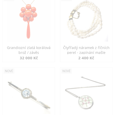
Grandiozní zlatá korálová
Čtyřřadý náramek z říčních
brož / závěs
perel - zapínání mašle
32 000 Kč
2 400 Kč
NOVÉ
NOVÉ