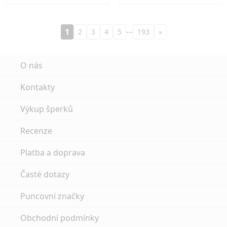
…
1
2
3
4
5
193
»
O nás
Kontakty
Výkup šperků
Recenze
Platba a doprava
Časté dotazy
Puncovní značky
Obchodní podmínky