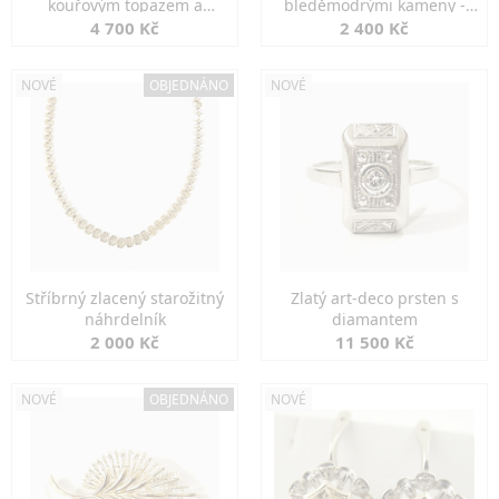
kouřovým topazem a
bleděmodrými kameny -
markazity
jemná elegance
4 700 Kč
2 400 Kč
NOVÉ
OBJEDNÁNO
NOVÉ
Stříbrný zlacený starožitný
Zlatý art-deco prsten s
náhrdelník
diamantem
2 000 Kč
11 500 Kč
NOVÉ
OBJEDNÁNO
NOVÉ