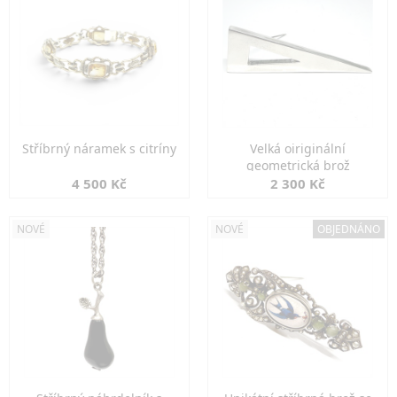
Stříbrný náramek s citríny
Velká oiriginální
geometrická brož
4 500 Kč
2 300 Kč
NOVÉ
NOVÉ
OBJEDNÁNO