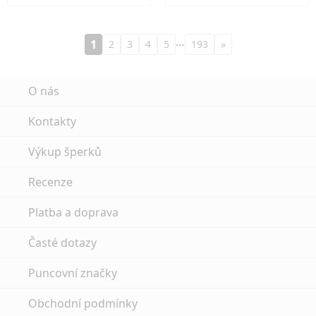
…
1
2
3
4
5
193
»
O nás
Kontakty
Výkup šperků
Recenze
Platba a doprava
Časté dotazy
Puncovní značky
Obchodní podmínky