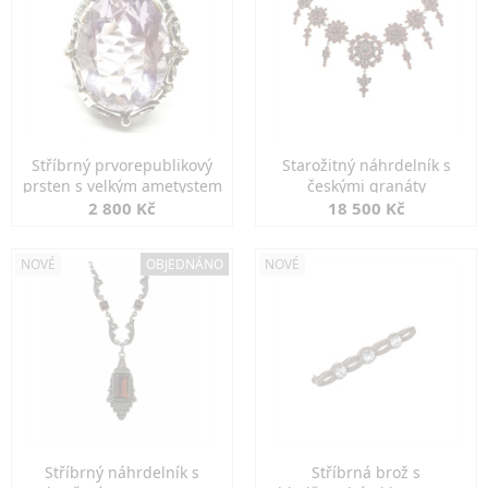
Stříbrný prvorepublikový
Starožitný náhrdelník s
prsten s velkým ametystem
českými granáty
2 800 Kč
18 500 Kč
NOVÉ
OBJEDNÁNO
NOVÉ
Stříbrný náhrdelník s
Stříbrná brož s