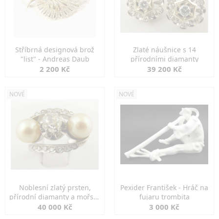
Stříbrná designová brož
Zlaté náušnice s 14
"list" - Andreas Daub
přírodními diamanty
2 200 Kč
39 200 Kč
NOVÉ
NOVÉ
Noblesní zlatý prsten,
Pexider František - Hráč na
přírodní diamanty a mořské
fujaru trombita
perly
40 000 Kč
3 000 Kč