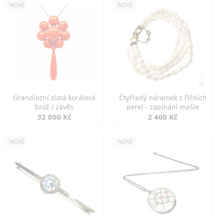
NOVÉ
NOVÉ
Grandiozní zlatá korálová
Čtyřřadý náramek z říčních
brož / závěs
perel - zapínání mašle
32 000 Kč
2 400 Kč
NOVÉ
NOVÉ