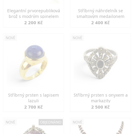
Elegantní prvorepubliková
Stříbrný náhrdelník se
brož s modrým spinelem
smaltovým medailonem
2 200 Kč
2 400 Kč
NOVÉ
NOVÉ
Stříbrný prsten s lapisem
Stříbrný prsten s onyxem a
lazuli
markazity
2 700 Kč
2 500 Kč
NOVÉ
OBJEDNÁNO
NOVÉ