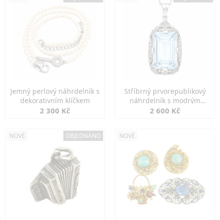
Jemný perlový náhrdelník s
Stříbrný prvorepublikový
dekorativním klíčkem
náhrdelník s modrým
spinelem
2 300 Kč
2 600 Kč
NOVÉ
OBJEDNÁNO
NOVÉ