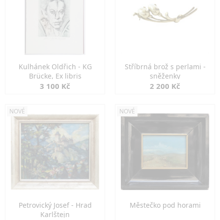
Kulhánek Oldřich - KG
Stříbrná brož s perlami -
Brücke, Ex libris
sněženky
3 100 Kč
2 200 Kč
NOVÉ
NOVÉ
Petrovický Josef - Hrad
Městečko pod horami
Karlštejn