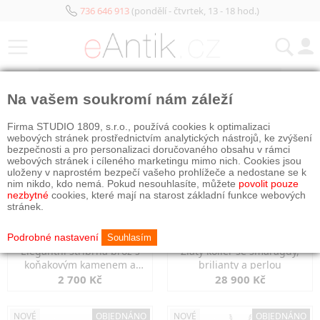
736 646 913
(pondělí - čtvrtek, 13 - 18 hod.)
KATEGORIE
Na vašem soukromí nám záleží
NOVÉ
NOVÉ
OBJEDNÁNO
Firma STUDIO 1809, s.r.o., používá cookies k optimalizaci
webových stránek prostřednictvím analytických nástrojů, ke zvýšení
bezpečnosti a pro personalizaci doručovaného obsahu v rámci
webových stránek i cíleného marketingu mimo nich. Cookies jsou
uloženy v naprostém bezpečí vašeho prohlížeče a nedostane se k
nim nikdo, kdo nemá. Pokud nesouhlasíte, můžete
povolit pouze
nezbytné
cookies, které mají na starost základní funkce webových
stránek.
Podrobné nastavení
Souhlasím
Elegantní stříbrná brož s
Zlatý kolier se smaragdy,
koňakovým kamenem a
brilianty a perlou
markazity
2 700 Kč
28 900 Kč
NOVÉ
OBJEDNÁNO
NOVÉ
OBJEDNÁNO