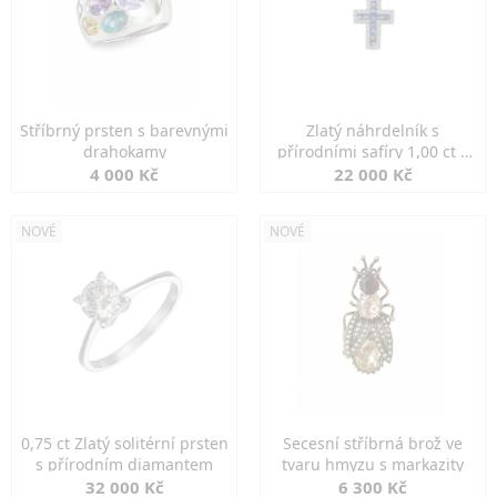
Stříbrný prsten s barevnými
Zlatý náhrdelník s
drahokamy
přírodními safíry 1,00 ct a
diamanty
4 000 Kč
22 000 Kč
NOVÉ
NOVÉ
0,75 ct Zlatý solitérní prsten
Secesní stříbrná brož ve
s přírodním diamantem
tvaru hmyzu s markazity
32 000 Kč
6 300 Kč