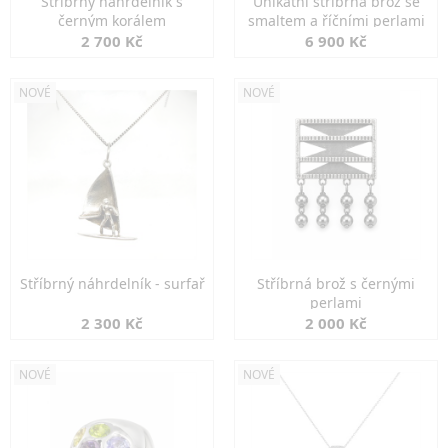
Stříbrný náhrdelník s
Unikátní stříbrná brož se
černým korálem
smaltem a říčními perlami
2 700 Kč
6 900 Kč
NOVÉ
NOVÉ
Stříbrný náhrdelník - surfař
Stříbrná brož s černými
perlami
2 300 Kč
2 000 Kč
NOVÉ
NOVÉ