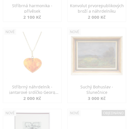
Stříbrná harmonika -
Konvolut prvorepublikových
přívěsek
broží a náhrdelníku
2 100 Kč
2 000 Kč
NOVÉ
NOVÉ
Stříbrný náhrdelník -
Suchý Bohuslav -
jantarové srdíčko Georg
Slunečnice
Kramer
2 000 Kč
3 000 Kč
NOVÉ
NOVÉ
OBJEDNÁNO