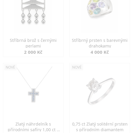
Stříbrná brož s černými
Stříbrný prsten s barevnými
perlami
drahokamy
2 000 Kč
4 000 Kč
NOVÉ
NOVÉ
Zlatý náhrdelník s
0,75 ct Zlatý solitérní prsten
přírodními safíry 1,00 ct a
s přírodním diamantem