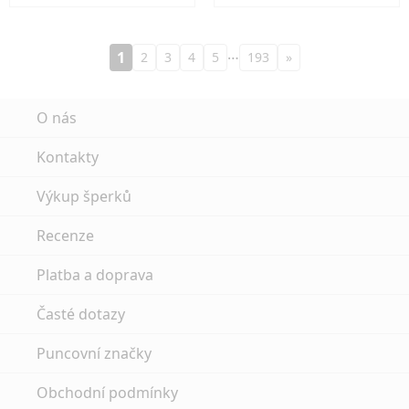
…
1
2
3
4
5
193
»
O nás
Kontakty
Výkup šperků
Recenze
Platba a doprava
Časté dotazy
Puncovní značky
Obchodní podmínky