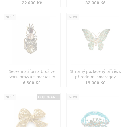
diamanty
22 000 Kč
32 000 Kč
NOVÉ
NOVÉ
Secesní stříbrná brož ve
Stříbrný pozlacený přívěs s
tvaru hmyzu s markazity
přírodními smaragdy
6 300 Kč
13 000 Kč
NOVÉ
OBJEDNÁNO
NOVÉ