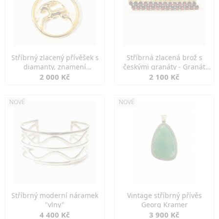
Stříbrný zlacený přívěšek s
Stříbrná zlacená brož s
diamanty, znamení
českými granáty - Granát
KOZOROH
Turnov
2 000 Kč
2 100 Kč
NOVÉ
NOVÉ
Stříbrný moderní náramek
Vintage stříbrný přívěs
"vlny"
Georg Kramer
4 400 Kč
3 900 Kč