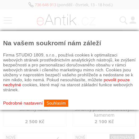
736 646 913
(pondělí - čtvrtek, 13 - 18 hod.)
KATEGORIE
Na vašem soukromí nám záleží
NOVÉ
NOVÉ
Firma STUDIO 1809, s.r.o., používá cookies k optimalizaci
webových stránek prostřednictvím analytických nástrojů, ke zvýšení
bezpečnosti a pro personalizaci doručovaného obsahu v rámci
webových stránek i cíleného marketingu mimo nich. Cookies jsou
uloženy v naprostém bezpečí vašeho prohlížeče a nedostane se k
nim nikdo, kdo nemá. Pokud nesouhlasíte, můžete
povolit pouze
nezbytné
cookies, které mají na starost základní funkce webových
stránek.
Podrobné nastavení
Souhlasím
Stříbrný flakon
Stříbrný prsten s oranžovým
kamenem
2 500 Kč
2 100 Kč
NOVÉ
NOVÉ
OBJEDNÁNO