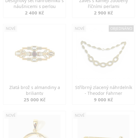
Designový set náhrdelníku s
Závěs s kamejí zdobený
náušnicemi s perlou
říčními perlami
2 400 Kč
2 900 Kč
NOVÉ
NOVÉ
OBJEDNÁNO
Zlatá brož s almandiny a
Stříbrný zlacený náhrdelník
brilianty
- Theodor Fahrner
25 000 Kč
9 000 Kč
NOVÉ
NOVÉ