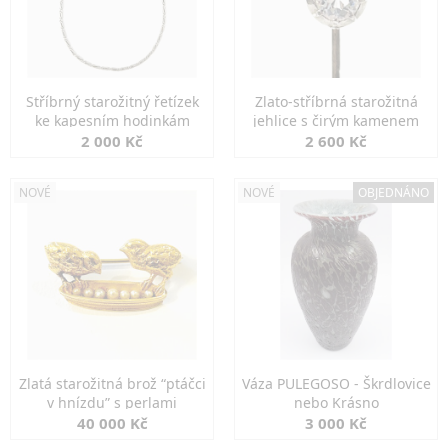
Stříbrný starožitný řetízek
Zlato-stříbrná starožitná
ke kapesním hodinkám
jehlice s čirým kamenem
2 000 Kč
2 600 Kč
NOVÉ
NOVÉ
OBJEDNÁNO
Zlatá starožitná brož “ptáčci
Váza PULEGOSO - Škrdlovice
v hnízdu” s perlami
nebo Krásno
40 000 Kč
3 000 Kč