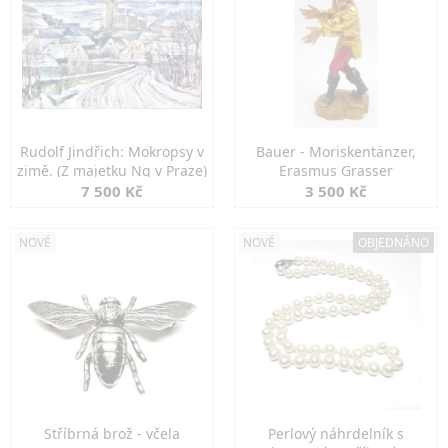
Rudolf Jindřich: Mokropsy v
Bauer - Moriskentänzer,
zimě. (Z majetku Ng v Praze)
Erasmus Grasser
7 500 Kč
3 500 Kč
NOVÉ
NOVÉ
OBJEDNÁNO
Stříbrná brož - včela
Perlový náhrdelník s