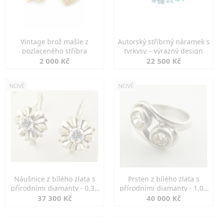
Vintage brož mašle z
Autorský stříbrný náramek s
pozlaceného stříbra
tyrkysy – výrazný design
2 000 Kč
22 500 Kč
NOVÉ
NOVÉ
Náušnice z bílého zlata s
Prsten z bílého zlata s
přírodními diamanty - 0,30
přírodními diamanty - 1,00
ct
ct
37 300 Kč
40 000 Kč