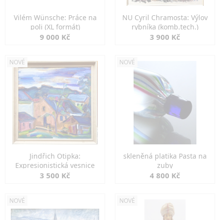
Vilém Wünsche: Práce na
NU Cyril Chramosta: Výlov
poli (XL formát)
rybníka (komb.tech.)
9 000 Kč
3 900 Kč
NOVÉ
NOVÉ
Jindřich Otipka:
skleněná platika Pasta na
Expresionistická vesnice
zuby
3 500 Kč
4 800 Kč
NOVÉ
NOVÉ