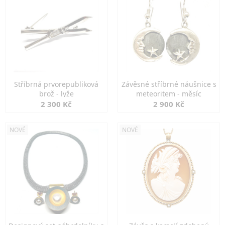
Stříbrná prvorepubliková
Závěsné stříbrné náušnice s
brož - lyže
meteoritem - měsíc
2 300 Kč
2 900 Kč
NOVÉ
NOVÉ