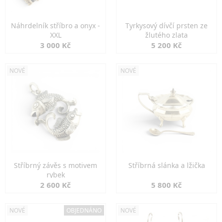
Náhrdelník stříbro a onyx -
Tyrkysový dívčí prsten ze
XXL
žlutého zlata
3 000 Kč
5 200 Kč
NOVÉ
NOVÉ
Stříbrný závěs s motivem
Stříbrná slánka a lžička
rybek
2 600 Kč
5 800 Kč
NOVÉ
OBJEDNÁNO
NOVÉ