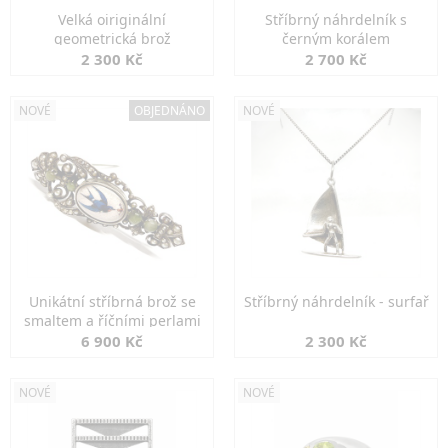
Velká oiriginální
Stříbrný náhrdelník s
geometrická brož
černým korálem
2 300 Kč
2 700 Kč
NOVÉ
OBJEDNÁNO
NOVÉ
Unikátní stříbrná brož se
Stříbrný náhrdelník - surfař
smaltem a říčními perlami
6 900 Kč
2 300 Kč
NOVÉ
NOVÉ