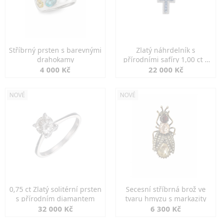
Stříbrný prsten s barevnými
Zlatý náhrdelník s
drahokamy
přírodními safíry 1,00 ct a
diamanty
4 000 Kč
22 000 Kč
NOVÉ
NOVÉ
0,75 ct Zlatý solitérní prsten
Secesní stříbrná brož ve
s přírodním diamantem
tvaru hmyzu s markazity
32 000 Kč
6 300 Kč