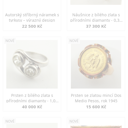
Autorský stříbrný náramek s
Náušnice z bílého zlata s
tyrkysy – výrazný design
přírodními diamanty - 0,30
ct
22 500 Kč
37 300 Kč
NOVÉ
NOVÉ
Prsten z bílého zlata s
Prsten se zlatou mincí Dos
přírodními diamanty - 1,00
Medio Pesos, rok 1945
ct
40 000 Kč
15 600 Kč
NOVÉ
NOVÉ