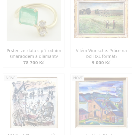
Prsten ze zlata s přírodním
Vilém Wünsche: Práce na
smaragdem a diamanty
poli (XL formát)
78 700 Kč
9 000 Kč
NOVÉ
NOVÉ