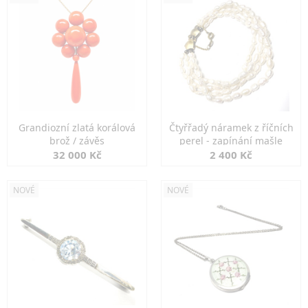
Grandiozní zlatá korálová
Čtyřřadý náramek z říčních
brož / závěs
perel - zapínání mašle
32 000 Kč
2 400 Kč
NOVÉ
NOVÉ