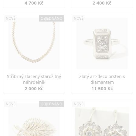
markazity
jemná elegance
4 700 Kč
2 400 Kč
NOVÉ
OBJEDNÁNO
NOVÉ
Stříbrný zlacený starožitný
Zlatý art-deco prsten s
náhrdelník
diamantem
2 000 Kč
11 500 Kč
NOVÉ
OBJEDNÁNO
NOVÉ