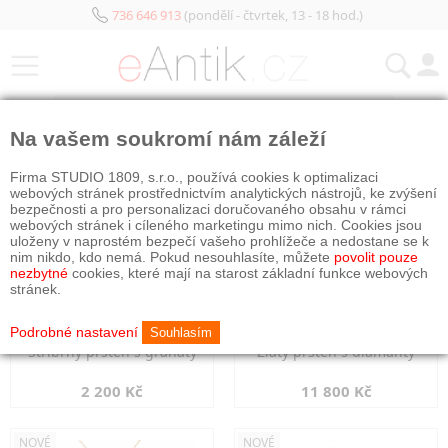
736 646 913
(pondělí - čtvrtek, 13 - 18 hod.)
KATEGORIE
Na vašem soukromí nám záleží
NOVÉ
NOVÉ
Firma STUDIO 1809, s.r.o., používá cookies k optimalizaci
webových stránek prostřednictvím analytických nástrojů, ke zvýšení
bezpečnosti a pro personalizaci doručovaného obsahu v rámci
webových stránek i cíleného marketingu mimo nich. Cookies jsou
uloženy v naprostém bezpečí vašeho prohlížeče a nedostane se k
nim nikdo, kdo nemá. Pokud nesouhlasíte, můžete
povolit pouze
nezbytné
cookies, které mají na starost základní funkce webových
stránek.
Podrobné nastavení
Souhlasím
Stříbrný prsten s granáty
Zlatý prsten s diamanty
2 200 Kč
11 800 Kč
NOVÉ
NOVÉ