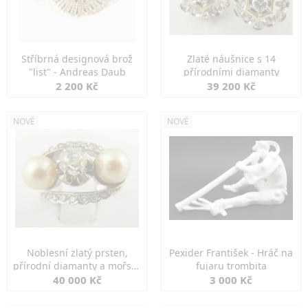
Stříbrná designová brož
Zlaté náušnice s 14
"list" - Andreas Daub
přírodními diamanty
2 200 Kč
39 200 Kč
NOVÉ
NOVÉ
Noblesní zlatý prsten,
Pexider František - Hráč na
přírodní diamanty a mořské
fujaru trombita
perly
40 000 Kč
3 000 Kč