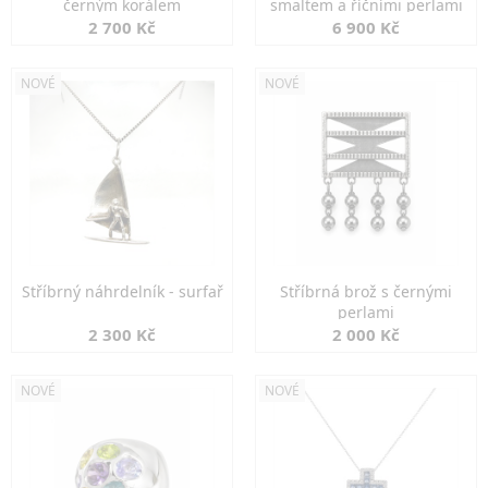
černým korálem
smaltem a říčními perlami
2 700 Kč
6 900 Kč
NOVÉ
NOVÉ
Stříbrný náhrdelník - surfař
Stříbrná brož s černými
perlami
2 300 Kč
2 000 Kč
NOVÉ
NOVÉ