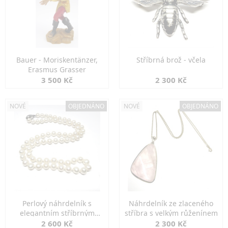
Bauer - Moriskentänzer,
Stříbrná brož - včela
Erasmus Grasser
3 500 Kč
2 300 Kč
NOVÉ
OBJEDNÁNO
NOVÉ
OBJEDNÁNO
Perlový náhrdelník s
Náhrdelník ze zlaceného
elegantním stříbrným
stříbra s velkým růženínem
zapínáním
2 600 Kč
2 300 Kč