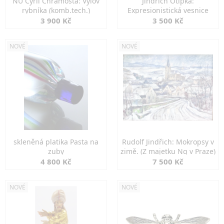
NU Cyril Chramosta: Výlov
Jindřich Otipka:
rybníka (komb.tech.)
Expresionistická vesnice
3 900 Kč
3 500 Kč
NOVÉ
NOVÉ
skleněná platika Pasta na
Rudolf Jindřich: Mokropsy v
zuby
zimě. (Z majetku Ng v Praze)
4 800 Kč
7 500 Kč
NOVÉ
NOVÉ