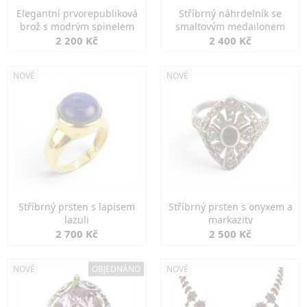
Elegantní prvorepubliková
Stříbrný náhrdelník se
brož s modrým spinelem
smaltovým medailonem
2 200 Kč
2 400 Kč
NOVÉ
NOVÉ
Stříbrný prsten s lapisem
Stříbrný prsten s onyxem a
lazuli
markazity
2 700 Kč
2 500 Kč
NOVÉ
OBJEDNÁNO
NOVÉ