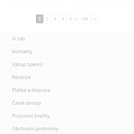
…
1
2
3
4
5
193
»
O nás
Kontakty
Výkup šperků
Recenze
Platba a doprava
Časté dotazy
Puncovní značky
Obchodní podmínky