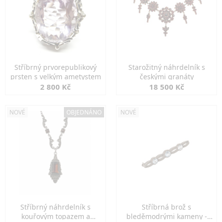
Stříbrný prvorepublikový
Starožitný náhrdelník s
prsten s velkým ametystem
českými granáty
2 800 Kč
18 500 Kč
NOVÉ
OBJEDNÁNO
NOVÉ
Stříbrný náhrdelník s
Stříbrná brož s
kouřovým topazem a
bleděmodrými kameny -