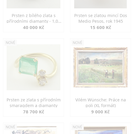
Prsten z bílého zlata s
Prsten se zlatou mincí Dos
přírodními diamanty - 1,00
Medio Pesos, rok 1945
ct
40 000 Kč
15 600 Kč
NOVÉ
NOVÉ
Prsten ze zlata s přírodním
Vilém Wünsche: Práce na
smaragdem a diamanty
poli (XL formát)
78 700 Kč
9 000 Kč
NOVÉ
NOVÉ