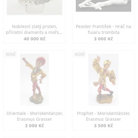
Noblesní zlatý prsten,
Pexider František - Hráč na
přírodní diamanty a mořské
fujaru trombita
perly
40 000 Kč
3 000 Kč
NOVÉ
NOVÉ
Orientale - Moriskentänzer,
Prophet - Moriskentänzer,
Erasmus Grasser
Erasmus Grasser
3 000 Kč
3 500 Kč