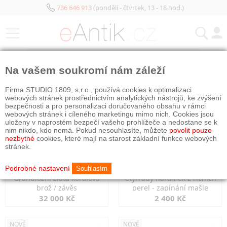
736 646 913
(pondělí - čtvrtek, 13 - 18 hod.)
KATEGORIE
Na vašem soukromí nám záleží
NOVÉ
NOVÉ
OBJEDNÁNO
Firma STUDIO 1809, s.r.o., používá cookies k optimalizaci
webových stránek prostřednictvím analytických nástrojů, ke zvýšení
bezpečnosti a pro personalizaci doručovaného obsahu v rámci
webových stránek i cíleného marketingu mimo nich. Cookies jsou
uloženy v naprostém bezpečí vašeho prohlížeče a nedostane se k
nim nikdo, kdo nemá. Pokud nesouhlasíte, můžete
povolit pouze
nezbytné
cookies, které mají na starost základní funkce webových
stránek.
Podrobné nastavení
Souhlasím
Grandiozní zlatá korálová
Čtyřřadý náramek z říčních
brož / závěs
perel - zapínání mašle
32 000 Kč
2 400 Kč
NOVÉ
NOVÉ