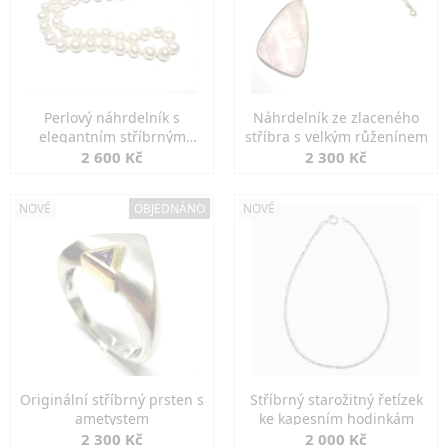
Perlový náhrdelník s
Náhrdelník ze zlaceného
elegantním stříbrným
stříbra s velkým růženínem
zapínáním
2 600 Kč
2 300 Kč
NOVÉ
OBJEDNÁNO
NOVÉ
Originální stříbrný prsten s
Stříbrný starožitný řetízek
ametystem
ke kapesním hodinkám
2 300 Kč
2 000 Kč