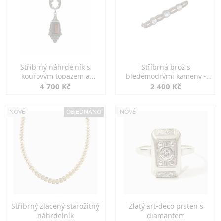
Stříbrný náhrdelník s
Stříbrná brož s
kouřovým topazem a
bleděmodrými kameny -
markazity
jemná elegance
4 700 Kč
2 400 Kč
NOVÉ
OBJEDNÁNO
NOVÉ
Stříbrný zlacený starožitný
Zlatý art-deco prsten s
náhrdelník
diamantem