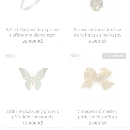
0,75 ct Zlatý solitérní prsten
Secesní stříbrná brož ve
s přírodním diamantem
tvaru hmyzu s markazity
32 000 Kč
6 300 Kč
NOVÉ
NOVÉ
OBJEDNÁNO
Stříbrný pozlacený přívěs s
Vintage brož mašle z
přírodními smaragdy
pozlaceného stříbra
13 000 Kč
2 000 Kč