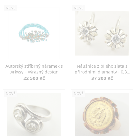
NOVÉ
NOVÉ
Autorský stříbrný náramek s
Náušnice z bílého zlata s
tyrkysy – výrazný design
přírodními diamanty - 0,30
ct
22 500 Kč
37 300 Kč
NOVÉ
NOVÉ