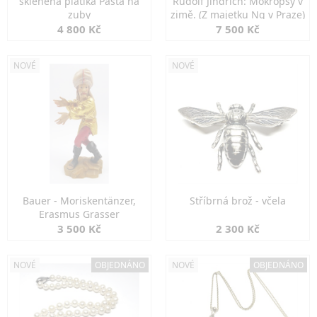
skleněná platika Pasta na
Rudolf Jindřich: Mokropsy v
zuby
zimě. (Z majetku Ng v Praze)
4 800 Kč
7 500 Kč
NOVÉ
NOVÉ
Bauer - Moriskentänzer,
Stříbrná brož - včela
Erasmus Grasser
3 500 Kč
2 300 Kč
NOVÉ
OBJEDNÁNO
NOVÉ
OBJEDNÁNO