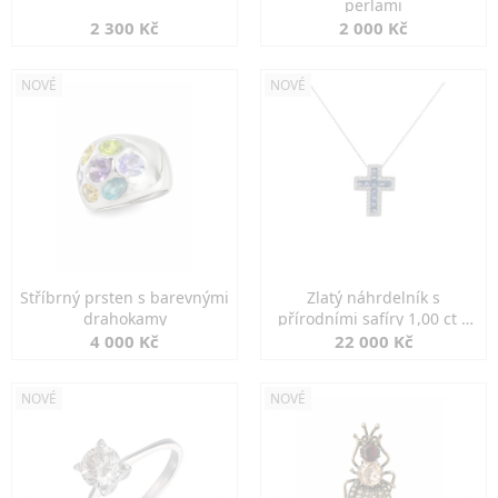
perlami
2 300 Kč
2 000 Kč
NOVÉ
NOVÉ
Stříbrný prsten s barevnými
Zlatý náhrdelník s
drahokamy
přírodními safíry 1,00 ct a
diamanty
4 000 Kč
22 000 Kč
NOVÉ
NOVÉ