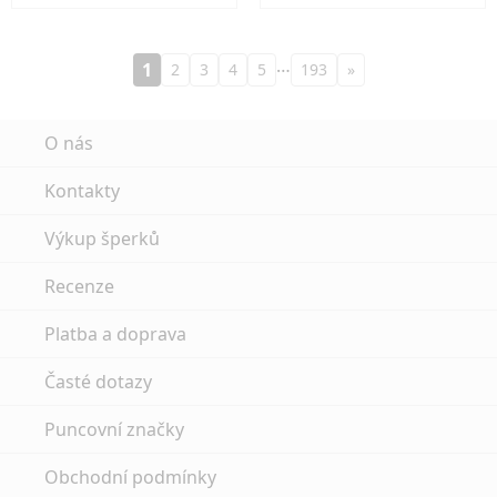
…
1
2
3
4
5
193
»
O nás
Kontakty
Výkup šperků
Recenze
Platba a doprava
Časté dotazy
Puncovní značky
Obchodní podmínky