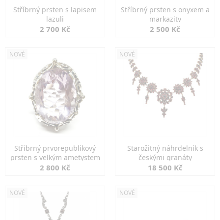
Stříbrný prsten s lapisem
Stříbrný prsten s onyxem a
lazuli
markazity
2 700 Kč
2 500 Kč
NOVÉ
NOVÉ
Stříbrný prvorepublikový
Starožitný náhrdelník s
prsten s velkým ametystem
českými granáty
2 800 Kč
18 500 Kč
NOVÉ
NOVÉ