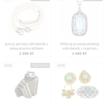
Jemný perlový náhrdelník s
Stříbrný prvorepublikový
dekorativním klíčkem
náhrdelník s modrým
spinelem
2 300 Kč
2 600 Kč
NOVÉ
OBJEDNÁNO
NOVÉ