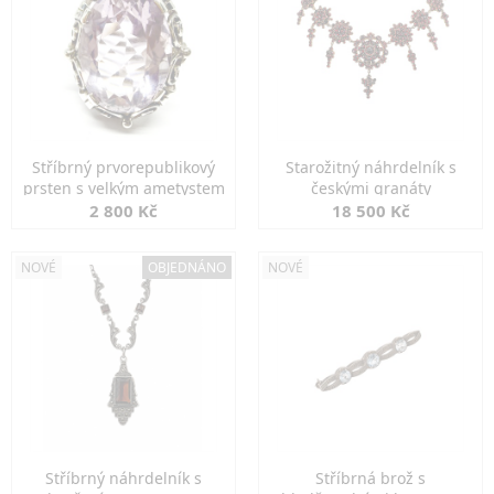
Stříbrný prvorepublikový
Starožitný náhrdelník s
prsten s velkým ametystem
českými granáty
2 800 Kč
18 500 Kč
NOVÉ
OBJEDNÁNO
NOVÉ
Stříbrný náhrdelník s
Stříbrná brož s