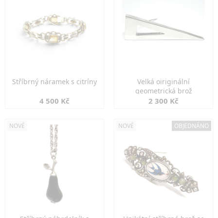
Stříbrný náramek s citríny
Velká oiriginální
geometrická brož
4 500 Kč
2 300 Kč
NOVÉ
NOVÉ
OBJEDNÁNO