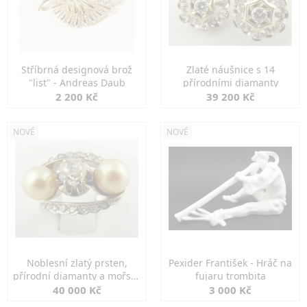
Stříbrná designová brož
Zlaté náušnice s 14
"list" - Andreas Daub
přírodními diamanty
2 200 Kč
39 200 Kč
NOVÉ
NOVÉ
Noblesní zlatý prsten,
Pexider František - Hráč na
přírodní diamanty a mořské
fujaru trombita
perly
40 000 Kč
3 000 Kč