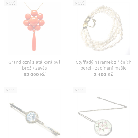
NOVÉ
NOVÉ
Grandiozní zlatá korálová
Čtyřřadý náramek z říčních
brož / závěs
perel - zapínání mašle
32 000 Kč
2 400 Kč
NOVÉ
NOVÉ