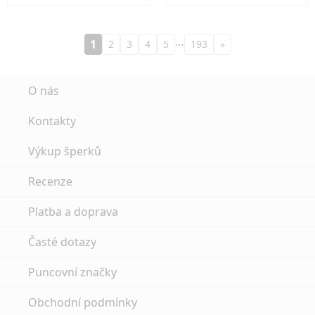
…
1
2
3
4
5
193
»
O nás
Kontakty
Výkup šperků
Recenze
Platba a doprava
Časté dotazy
Puncovní značky
Obchodní podmínky