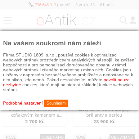
736 646 913
(pondělí - čtvrtek, 13 - 18 hod.)
KATEGORIE
Na vašem soukromí nám záleží
NOVÉ
OBJEDNÁNO
NOVÉ
OBJEDNÁNO
Firma STUDIO 1809, s.r.o., používá cookies k optimalizaci
webových stránek prostřednictvím analytických nástrojů, ke zvýšení
bezpečnosti a pro personalizaci doručovaného obsahu v rámci
webových stránek i cíleného marketingu mimo nich. Cookies jsou
uloženy v naprostém bezpečí vašeho prohlížeče a nedostane se k
nim nikdo, kdo nemá. Pokud nesouhlasíte, můžete
povolit pouze
nezbytné
cookies, které mají na starost základní funkce webových
stránek.
Podrobné nastavení
Souhlasím
Elegantní stříbrná brož s
Zlatý kolier se smaragdy,
koňakovým kamenem a
brilianty a perlou
markazity
2 700 Kč
28 900 Kč
NOVÉ
OBJEDNÁNO
NOVÉ
OBJEDNÁNO