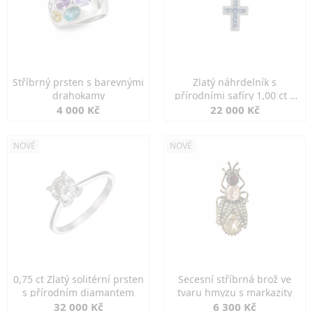
Stříbrný prsten s barevnými
Zlatý náhrdelník s
drahokamy
přírodními safíry 1,00 ct a
diamanty
4 000 Kč
22 000 Kč
NOVÉ
NOVÉ
0,75 ct Zlatý solitérní prsten
Secesní stříbrná brož ve
s přírodním diamantem
tvaru hmyzu s markazity
32 000 Kč
6 300 Kč