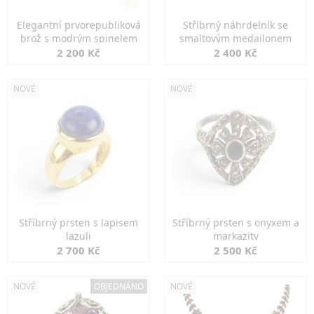
Elegantní prvorepubliková
Stříbrný náhrdelník se
brož s modrým spinelem
smaltovým medailonem
2 200 Kč
2 400 Kč
NOVÉ
NOVÉ
Stříbrný prsten s lapisem
Stříbrný prsten s onyxem a
lazuli
markazity
2 700 Kč
2 500 Kč
NOVÉ
OBJEDNÁNO
NOVÉ