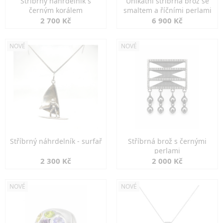
Stříbrný náhrdelník s
Unikátní stříbrná brož se
černým korálem
smaltem a říčními perlami
2 700 Kč
6 900 Kč
NOVÉ
NOVÉ
Stříbrný náhrdelník - surfař
Stříbrná brož s černými
perlami
2 300 Kč
2 000 Kč
NOVÉ
NOVÉ