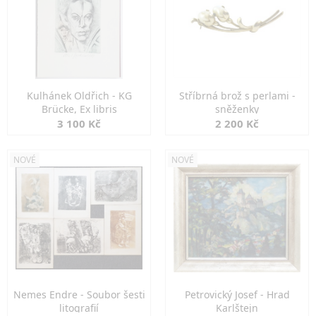
Kulhánek Oldřich - KG
Stříbrná brož s perlami -
Brücke, Ex libris
sněženky
3 100 Kč
2 200 Kč
NOVÉ
NOVÉ
Nemes Endre - Soubor šesti
Petrovický Josef - Hrad
litografií
Karlštejn