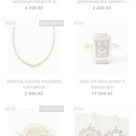
kouřovým topazem a
bleděmodrými kameny -
markazity
jemná elegance
4 700 Kč
2 400 Kč
NOVÉ
OBJEDNÁNO
NOVÉ
Stříbrný zlacený starožitný
Zlatý art-deco prsten s
náhrdelník
diamantem
2 000 Kč
11 500 Kč
NOVÉ
OBJEDNÁNO
NOVÉ