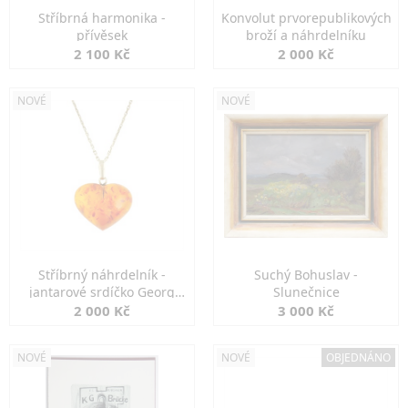
Stříbrná harmonika -
Konvolut prvorepublikových
přívěsek
broží a náhrdelníku
2 100 Kč
2 000 Kč
NOVÉ
NOVÉ
Stříbrný náhrdelník -
Suchý Bohuslav -
jantarové srdíčko Georg
Slunečnice
Kramer
2 000 Kč
3 000 Kč
NOVÉ
NOVÉ
OBJEDNÁNO