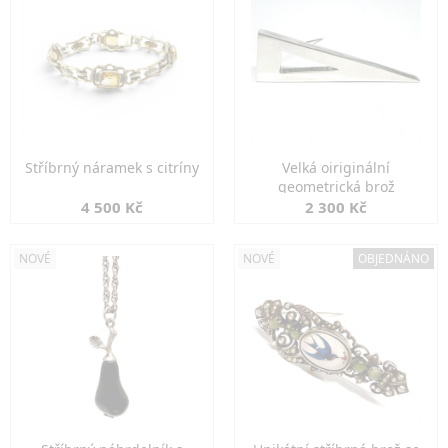
Stříbrný náramek s citríny
Velká oiriginální
geometrická brož
4 500 Kč
2 300 Kč
NOVÉ
NOVÉ
OBJEDNÁNO