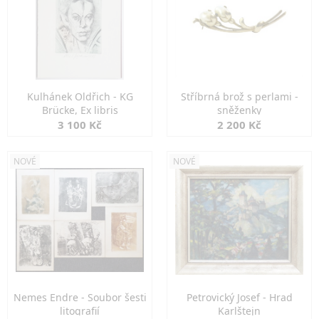
Kulhánek Oldřich - KG
Stříbrná brož s perlami -
Brücke, Ex libris
sněženky
3 100 Kč
2 200 Kč
NOVÉ
NOVÉ
Nemes Endre - Soubor šesti
Petrovický Josef - Hrad
litografií
Karlštejn