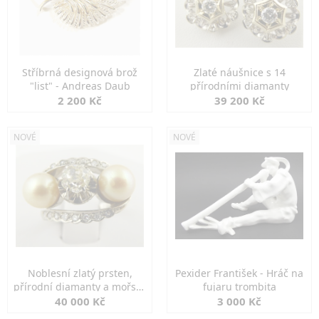
Stříbrná designová brož
Zlaté náušnice s 14
"list" - Andreas Daub
přírodními diamanty
2 200 Kč
39 200 Kč
NOVÉ
NOVÉ
Noblesní zlatý prsten,
Pexider František - Hráč na
přírodní diamanty a mořské
fujaru trombita
perly
40 000 Kč
3 000 Kč