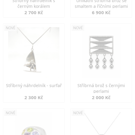
Stříbrný náhrdelník s
Unikátní stříbrná brož se
černým korálem
smaltem a říčními perlami
2 700 Kč
6 900 Kč
NOVÉ
NOVÉ
Stříbrný náhrdelník - surfař
Stříbrná brož s černými
perlami
2 300 Kč
2 000 Kč
NOVÉ
NOVÉ