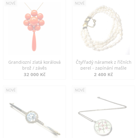
NOVÉ
NOVÉ
Grandiozní zlatá korálová
Čtyřřadý náramek z říčních
brož / závěs
perel - zapínání mašle
32 000 Kč
2 400 Kč
NOVÉ
NOVÉ