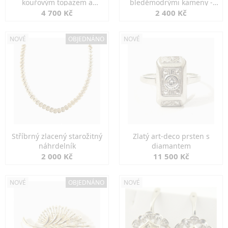
kouřovým topazem a
bleděmodrými kameny -
markazity
jemná elegance
4 700 Kč
2 400 Kč
NOVÉ
OBJEDNÁNO
NOVÉ
Stříbrný zlacený starožitný
Zlatý art-deco prsten s
náhrdelník
diamantem
2 000 Kč
11 500 Kč
NOVÉ
OBJEDNÁNO
NOVÉ