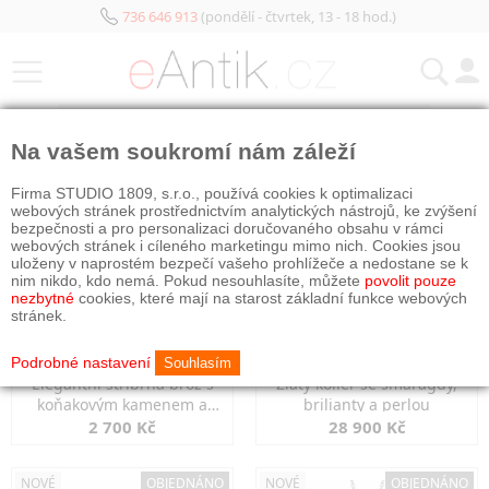
736 646 913
(pondělí - čtvrtek, 13 - 18 hod.)
KATEGORIE
Na vašem soukromí nám záleží
NOVÉ
OBJEDNÁNO
NOVÉ
OBJEDNÁNO
Firma STUDIO 1809, s.r.o., používá cookies k optimalizaci
webových stránek prostřednictvím analytických nástrojů, ke zvýšení
bezpečnosti a pro personalizaci doručovaného obsahu v rámci
webových stránek i cíleného marketingu mimo nich. Cookies jsou
uloženy v naprostém bezpečí vašeho prohlížeče a nedostane se k
nim nikdo, kdo nemá. Pokud nesouhlasíte, můžete
povolit pouze
nezbytné
cookies, které mají na starost základní funkce webových
stránek.
Podrobné nastavení
Souhlasím
Elegantní stříbrná brož s
Zlatý kolier se smaragdy,
koňakovým kamenem a
brilianty a perlou
markazity
2 700 Kč
28 900 Kč
NOVÉ
OBJEDNÁNO
NOVÉ
OBJEDNÁNO