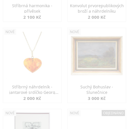
Stříbrná harmonika -
Konvolut prvorepublikových
přívěsek
broží a náhrdelníku
2 100 Kč
2 000 Kč
NOVÉ
NOVÉ
Stříbrný náhrdelník -
Suchý Bohuslav -
jantarové srdíčko Georg
Slunečnice
Kramer
2 000 Kč
3 000 Kč
NOVÉ
NOVÉ
OBJEDNÁNO