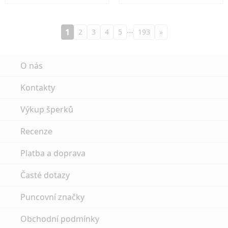
…
1
2
3
4
5
193
»
O nás
Kontakty
Výkup šperků
Recenze
Platba a doprava
Časté dotazy
Puncovní značky
Obchodní podmínky