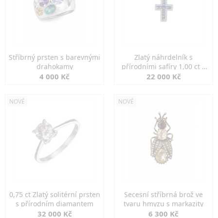
Stříbrný prsten s barevnými
Zlatý náhrdelník s
drahokamy
přírodními safíry 1,00 ct a
diamanty
4 000 Kč
22 000 Kč
NOVÉ
NOVÉ
0,75 ct Zlatý solitérní prsten
Secesní stříbrná brož ve
s přírodním diamantem
tvaru hmyzu s markazity
32 000 Kč
6 300 Kč