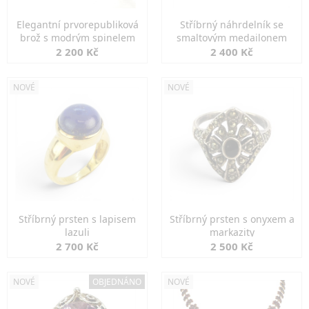
Elegantní prvorepubliková
Stříbrný náhrdelník se
brož s modrým spinelem
smaltovým medailonem
2 200 Kč
2 400 Kč
NOVÉ
NOVÉ
Stříbrný prsten s lapisem
Stříbrný prsten s onyxem a
lazuli
markazity
2 700 Kč
2 500 Kč
NOVÉ
OBJEDNÁNO
NOVÉ