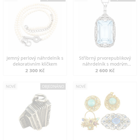
Jemný perlový náhrdelník s
Stříbrný prvorepublikový
dekorativním klíčkem
náhrdelník s modrým
spinelem
2 300 Kč
2 600 Kč
NOVÉ
OBJEDNÁNO
NOVÉ