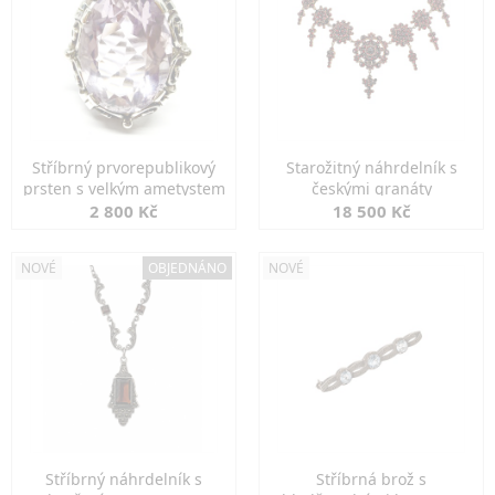
Stříbrný prvorepublikový
Starožitný náhrdelník s
prsten s velkým ametystem
českými granáty
2 800 Kč
18 500 Kč
NOVÉ
OBJEDNÁNO
NOVÉ
Stříbrný náhrdelník s
Stříbrná brož s