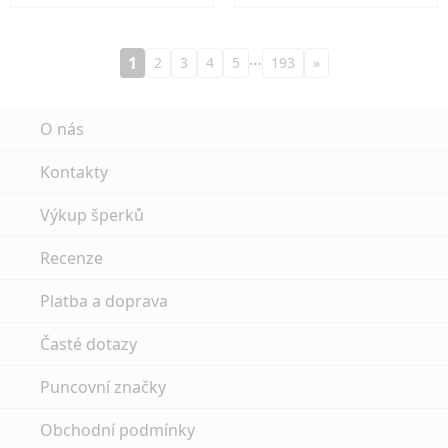
…
1
2
3
4
5
193
»
O nás
Kontakty
Výkup šperků
Recenze
Platba a doprava
Časté dotazy
Puncovní značky
Obchodní podmínky