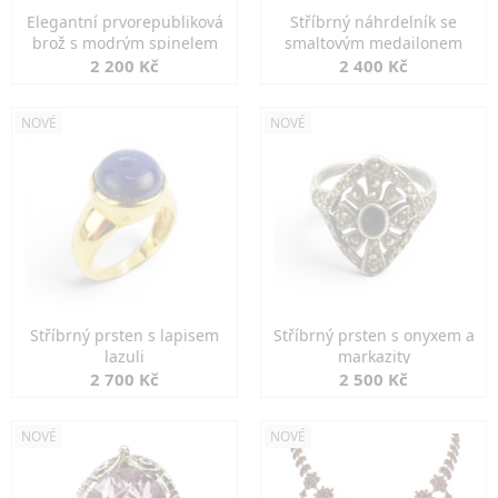
Elegantní prvorepubliková
Stříbrný náhrdelník se
brož s modrým spinelem
smaltovým medailonem
2 200 Kč
2 400 Kč
NOVÉ
NOVÉ
Stříbrný prsten s lapisem
Stříbrný prsten s onyxem a
lazuli
markazity
2 700 Kč
2 500 Kč
NOVÉ
NOVÉ