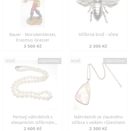
Bauer - Moriskentänzer,
Stříbrná brož - včela
Erasmus Grasser
3 500 Kč
2 300 Kč
NOVÉ
OBJEDNÁNO
NOVÉ
OBJEDNÁNO
Perlový náhrdelník s
Náhrdelník ze zlaceného
elegantním stříbrným
stříbra s velkým růženínem
zapínáním
2 600 Kč
2 300 Kč