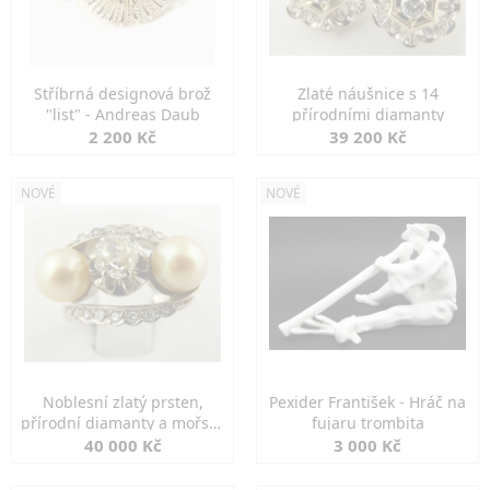
Stříbrná designová brož
Zlaté náušnice s 14
"list" - Andreas Daub
přírodními diamanty
2 200 Kč
39 200 Kč
NOVÉ
NOVÉ
Noblesní zlatý prsten,
Pexider František - Hráč na
přírodní diamanty a mořské
fujaru trombita
perly
40 000 Kč
3 000 Kč