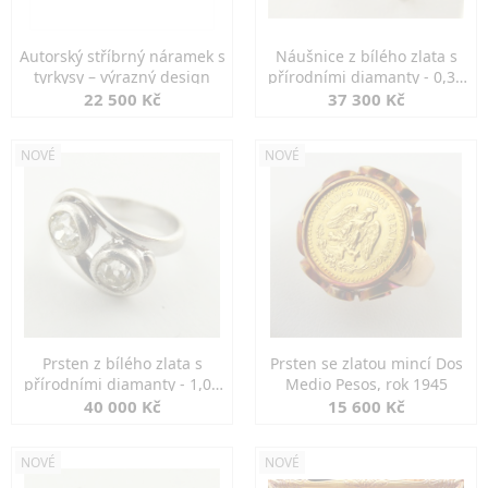
Autorský stříbrný náramek s
Náušnice z bílého zlata s
tyrkysy – výrazný design
přírodními diamanty - 0,30
ct
22 500 Kč
37 300 Kč
NOVÉ
NOVÉ
Prsten z bílého zlata s
Prsten se zlatou mincí Dos
přírodními diamanty - 1,00
Medio Pesos, rok 1945
ct
40 000 Kč
15 600 Kč
NOVÉ
NOVÉ