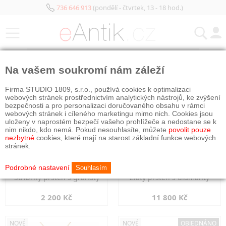
736 646 913
(pondělí - čtvrtek, 13 - 18 hod.)
KATEGORIE
Na vašem soukromí nám záleží
NOVÉ
NOVÉ
Firma STUDIO 1809, s.r.o., používá cookies k optimalizaci
webových stránek prostřednictvím analytických nástrojů, ke zvýšení
bezpečnosti a pro personalizaci doručovaného obsahu v rámci
webových stránek i cíleného marketingu mimo nich. Cookies jsou
uloženy v naprostém bezpečí vašeho prohlížeče a nedostane se k
nim nikdo, kdo nemá. Pokud nesouhlasíte, můžete
povolit pouze
nezbytné
cookies, které mají na starost základní funkce webových
stránek.
Podrobné nastavení
Souhlasím
Stříbrný prsten s granáty
Zlatý prsten s diamanty
2 200 Kč
11 800 Kč
NOVÉ
NOVÉ
OBJEDNÁNO