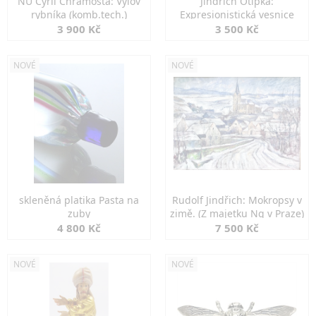
NU Cyril Chramosta: Výlov
Jindřich Otipka:
rybníka (komb.tech.)
Expresionistická vesnice
3 900 Kč
3 500 Kč
NOVÉ
NOVÉ
skleněná platika Pasta na
Rudolf Jindřich: Mokropsy v
zuby
zimě. (Z majetku Ng v Praze)
4 800 Kč
7 500 Kč
NOVÉ
NOVÉ