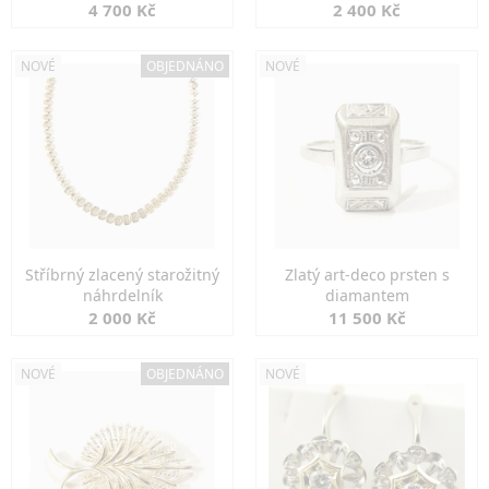
markazity
jemná elegance
4 700 Kč
2 400 Kč
NOVÉ
OBJEDNÁNO
NOVÉ
Stříbrný zlacený starožitný
Zlatý art-deco prsten s
náhrdelník
diamantem
2 000 Kč
11 500 Kč
NOVÉ
OBJEDNÁNO
NOVÉ