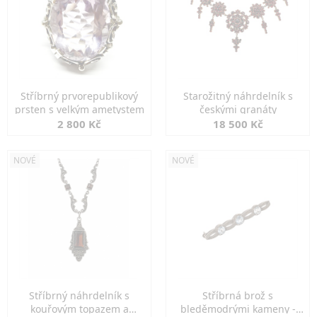
Stříbrný prvorepublikový
Starožitný náhrdelník s
prsten s velkým ametystem
českými granáty
2 800 Kč
18 500 Kč
NOVÉ
NOVÉ
Stříbrný náhrdelník s
Stříbrná brož s
kouřovým topazem a
bleděmodrými kameny -