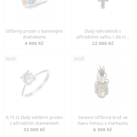
Stříbrný prsten s barevnými
Zlatý náhrdelník s
drahokamy
přírodními safíry 1,00 ct a
diamanty
4 000 Kč
22 000 Kč
NOVÉ
NOVÉ
0,75 ct Zlatý solitérní prsten
Secesní stříbrná brož ve
s přírodním diamantem
tvaru hmyzu s markazity
32 000 Kč
6 300 Kč