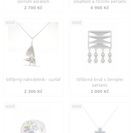
černým korálem
smaltem a říčními perlami
2 700 Kč
6 900 Kč
NOVÉ
NOVÉ
Stříbrný náhrdelník - surfař
Stříbrná brož s černými
perlami
2 300 Kč
2 000 Kč
NOVÉ
NOVÉ