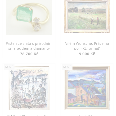
Prsten ze zlata s přírodním
Vilém Wünsche: Práce na
smaragdem a diamanty
poli (XL formát)
78 700 Kč
9 000 Kč
NOVÉ
NOVÉ