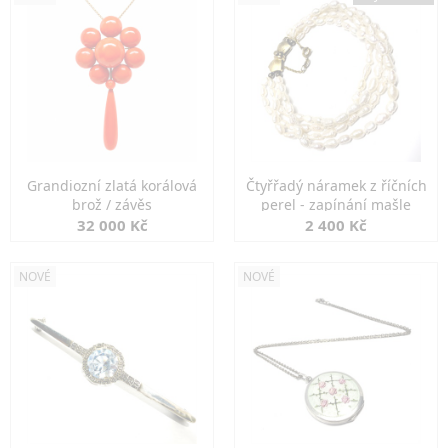
Grandiozní zlatá korálová
Čtyřřadý náramek z říčních
brož / závěs
perel - zapínání mašle
32 000 Kč
2 400 Kč
NOVÉ
NOVÉ