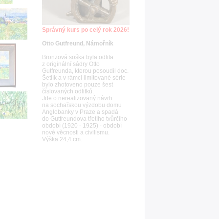
Správný kurs po celý rok 2026!
Otto Gutfreund, Námořník
Bronzová soška byla odlita
z originální sádry Otto
Gutfreunda, kterou posoudil doc.
Šetlík a v rámci limitované série
bylo zhotoveno pouze šest
číslovaných odlitků.
Jde o nerealizovaný návrh
na sochařskou výzdobu domu
Anglobanky v Praze a spadá
do Gutfreundova třetího tvůrčího
období (1920 - 1925) - období
nové věcnosti a civilismu.
Výška 24,4 cm.