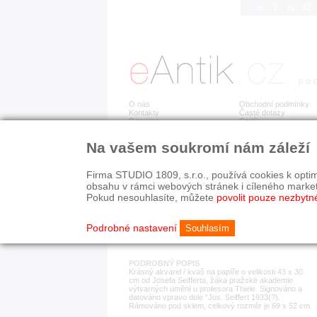
STA
O nás
Obchodní podmínky
Kontakty
Časté dotazy
Recenze
Ceník
Na vašem soukromí nám záleží
Detail položky
č. 183 159
Jos
Firma STUDIO 1809, s.r.o., používá cookies k optim
obsahu v rámci webových stránek i cíleného marke
Pokud nesouhlasíte, můžete
povolit pouze nezbytn
KATEGORIE
HISTORICKÉ OBDOB
obrazy, grafiky, fotografie
1890-1940
Podrobné nastavení
Souhlasím
PODROBNÝ POPIS
Krásný akvarel / kvaš na papíře o velikosti 43 x 30
cm od Josefa Seifferta, žáka pražské akademie
výtvarných umění u profesora Thiele. Signováno a
datováno vpravo dole “Jos. Seiffert 1933(?).
Rámováno pod sklem, celkový rozměr je 69 x 52 cm.