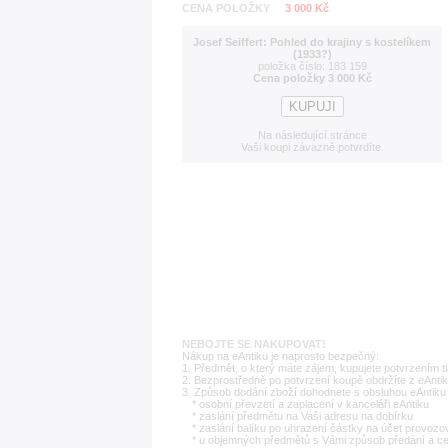
CENA POLOŽKY
3 000 Kč
Josef Seiffert: Pohled do krajiny s kostelíkem
(1933?)
položka číslo: 183 159
Cena položky 3 000 Kč
Na následující stránce
Vaši koupi závazně potvrdíte.
NEBOJTE SE NAKUPOVAT!
Nákup na eAntiku je naprosto bezpečný:
1. Předmět, o který máte zájem, kupujete potvrzením t
2. Bezprostředně po potvrzení koupě obdržíte z eAntik
3. Způsob dodání zboží dohodnete s obsluhou eAntiku 
* osobní převzetí a zaplacení v kanceláři eAntiku
* zaslání předmětu na Vaši adresu na dobírku
* zaslání balíku po uhrazení částky na účet provozo
* u objemných předmětů s Vámi způsob předání a c