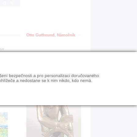
IGN
Otto Gutfreund, Námořník
ace
ýšení bezpečnosti a pro personalizaci doručovaného
ohlížeče a nedostane se k nim nikdo, kdo nemá.