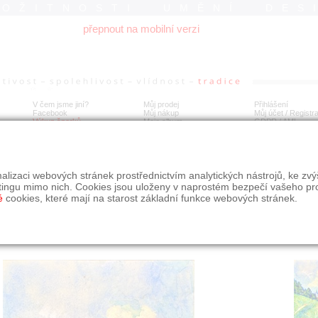
ROŽITNOSTI UMĚNÍ DES
přepnout na mobilní verzi
V čem jsme jiní?
Můj prodej
Přihlášení
Facebook
Můj nákup
Můj účet / Registr
Výkup šperků
Moje album
GDPR
/
AML
ef Seiffert: Pohled do krajiny s kostelíkem (1933?)
alizaci webových stránek prostřednictvím analytických nástrojů, ke zv
tingu mimo nich. Cookies jsou uloženy v naprostém bezpečí vašeho pr
é
cookies, které mají na starost základní funkce webových stránek.
Í
MÍSTO EXPEDICE
Počet návštěv: 227
poslat příteli
Praha
uložit do alba
dotaz na prodejce