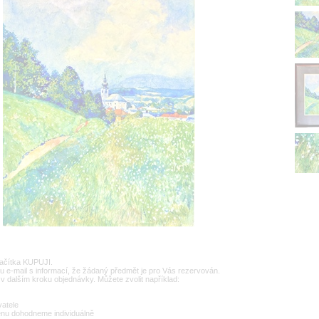
lačítka KUPUJI.
u e-mail s informací, že žádaný předmět je pro Vás rezervován.
v dalším kroku objednávky. Můžete zvolit například:
vatele
enu dohodneme individuálně