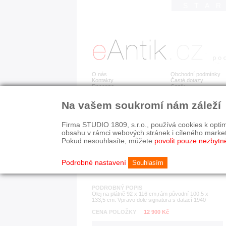
STA
O nás
Obchodní podmínky
Kontakty
Časté dotazy
Recenze
Ceník
Na vašem soukromí nám záleží
Detail položky
č. 65 949
Jiří
Firma STUDIO 1809, s.r.o., používá cookies k optim
obsahu v rámci webových stránek i cíleného marke
Pokud nesouhlasíte, můžete
povolit pouze nezbytn
KATEGORIE
HISTORICKÉ OBDOB
obrazy, grafiky, fotografie
1890-1940
Podrobné nastavení
Souhlasím
PODROBNÝ POPIS
Olej na plátně 92 x 116 cm,rám původní 100,5 x
133,5 cm. Vpravo dole signatura s datací 1940
CENA POLOŽKY
12 900 Kč