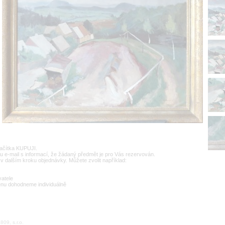
lačítka KUPUJI.
u e-mail s informací, že žádaný předmět je pro Vás rezervován.
v dalším kroku objednávky. Můžete zvolit například:
vatele
enu dohodneme individuálně
09, s.r.o.