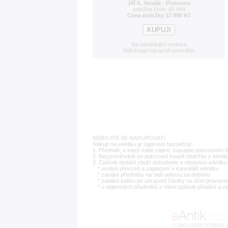
Jiří K. Novák - Pískovna
položka číslo: 65 949
Cena položky 12 900 Kč
Na následující stránce
Vaši koupi závazně potvrdíte.
NEBOJTE SE NAKUPOVAT!
Nákup na eAntiku je naprosto bezpečný:
1. Předmět, o který máte zájem, kupujete potvrzením t
2. Bezprostředně po potvrzení koupě obdržíte z eAntik
3. Způsob dodání zboží dohodnete s obsluhou eAntiku 
* osobní převzetí a zaplacení v kanceláři eAntiku
* zaslání předmětu na Vaši adresu na dobírku
* zaslání balíku po uhrazení částky na účet provozo
* u objemných předmětů s Vámi způsob předání a c
© 2003-2026 STUDIO 18