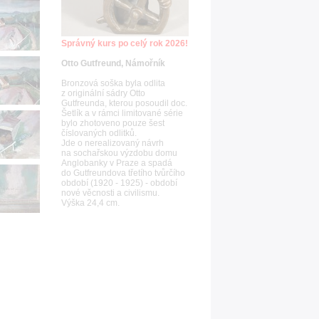
Správný kurs po celý rok 2026!
Otto Gutfreund, Námořník
Bronzová soška byla odlita
z originální sádry Otto
Gutfreunda, kterou posoudil doc.
Šetlík a v rámci limitované série
bylo zhotoveno pouze šest
číslovaných odlitků.
Jde o nerealizovaný návrh
na sochařskou výzdobu domu
Anglobanky v Praze a spadá
do Gutfreundova třetího tvůrčího
období (1920 - 1925) - období
nové věcnosti a civilismu.
Výška 24,4 cm.