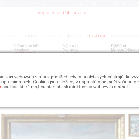
ROŽITNOSTI UMĚNÍ DES
přepnout na mobilní verzi
V čem jsme jiní?
Můj prodej
Přihlášení
Facebook
Můj nákup
Můj účet / Registr
Výkup šperků
Moje album
GDPR
/
AML
 K. Novák - Pískovna
alizaci webových stránek prostřednictvím analytických nástrojů, ke zv
tingu mimo nich. Cookies jsou uloženy v naprostém bezpečí vašeho pr
é
cookies, které mají na starost základní funkce webových stránek.
Í
MÍSTO EXPEDICE
Počet návštěv: 2755
poslat příteli
Praha
uložit do alba
dotaz na prodejce