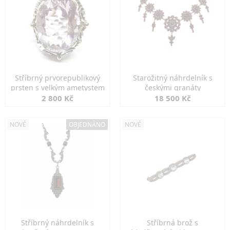
Stříbrný prvorepublikový
Starožitný náhrdelník s
prsten s velkým ametystem
českými granáty
2 800 Kč
18 500 Kč
NOVÉ
OBJEDNÁNO
NOVÉ
Stříbrný náhrdelník s
Stříbrná brož s