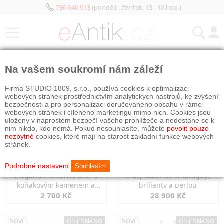
736 646 913
(pondělí - čtvrtek, 13 - 18 hod.)
KATEGORIE
Na vašem soukromí nám záleží
NOVÉ
OBJEDNÁNO
NOVÉ
OBJEDNÁNO
Firma STUDIO 1809, s.r.o., používá cookies k optimalizaci
webových stránek prostřednictvím analytických nástrojů, ke zvýšení
bezpečnosti a pro personalizaci doručovaného obsahu v rámci
webových stránek i cíleného marketingu mimo nich. Cookies jsou
uloženy v naprostém bezpečí vašeho prohlížeče a nedostane se k
nim nikdo, kdo nemá. Pokud nesouhlasíte, můžete
povolit pouze
nezbytné
cookies, které mají na starost základní funkce webových
stránek.
Podrobné nastavení
Souhlasím
Elegantní stříbrná brož s
Zlatý kolier se smaragdy,
koňakovým kamenem a
brilianty a perlou
markazity
2 700 Kč
28 900 Kč
NOVÉ
OBJEDNÁNO
NOVÉ
OBJEDNÁNO