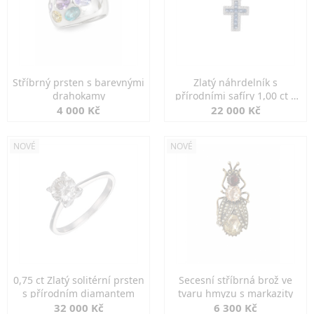
Stříbrný prsten s barevnými
Zlatý náhrdelník s
drahokamy
přírodními safíry 1,00 ct a
diamanty
4 000 Kč
22 000 Kč
NOVÉ
NOVÉ
0,75 ct Zlatý solitérní prsten
Secesní stříbrná brož ve
s přírodním diamantem
tvaru hmyzu s markazity
32 000 Kč
6 300 Kč