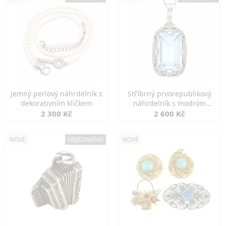
Jemný perlový náhrdelník s
Stříbrný prvorepublikový
dekorativním klíčkem
náhrdelník s modrým
spinelem
2 300 Kč
2 600 Kč
NOVÉ
OBJEDNÁNO
NOVÉ