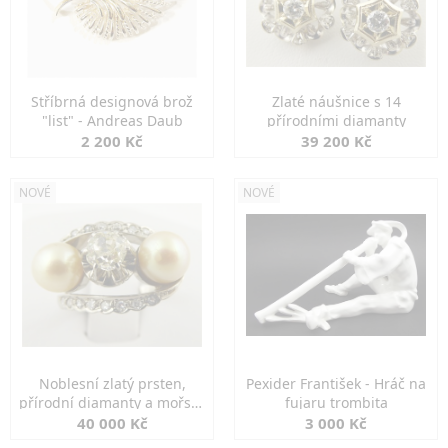
Stříbrná designová brož
Zlaté náušnice s 14
"list" - Andreas Daub
přírodními diamanty
2 200 Kč
39 200 Kč
NOVÉ
NOVÉ
Noblesní zlatý prsten,
Pexider František - Hráč na
přírodní diamanty a mořské
fujaru trombita
perly
40 000 Kč
3 000 Kč