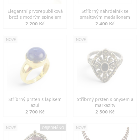
Elegantní prvorepubliková
Stříbrný náhrdelník se
brož s modrým spinelem
smaltovým medailonem
2 200 Kč
2 400 Kč
NOVÉ
NOVÉ
Stříbrný prsten s lapisem
Stříbrný prsten s onyxem a
lazuli
markazity
2 700 Kč
2 500 Kč
NOVÉ
OBJEDNÁNO
NOVÉ