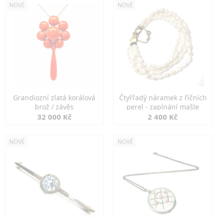
NOVÉ
NOVÉ
Grandiozní zlatá korálová
Čtyřřadý náramek z říčních
brož / závěs
perel - zapínání mašle
32 000 Kč
2 400 Kč
NOVÉ
NOVÉ