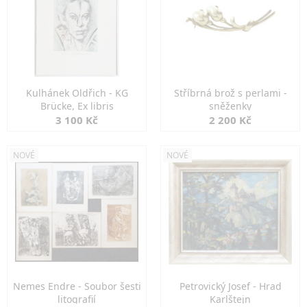
Kulhánek Oldřich - KG
Stříbrná brož s perlami -
Brücke, Ex libris
sněženky
3 100 Kč
2 200 Kč
NOVÉ
NOVÉ
Nemes Endre - Soubor šesti
Petrovický Josef - Hrad
litografií
Karlštejn