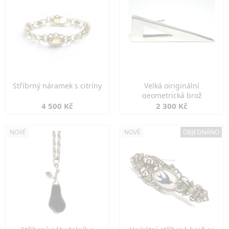
Stříbrný náramek s citríny
Velká oiriginální
geometrická brož
4 500 Kč
2 300 Kč
NOVÉ
NOVÉ
OBJEDNÁNO