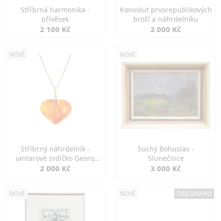
Stříbrná harmonika -
Konvolut prvorepublikových
přívěsek
broží a náhrdelníku
2 100 Kč
2 000 Kč
NOVÉ
NOVÉ
Stříbrný náhrdelník -
Suchý Bohuslav -
jantarové srdíčko Georg
Slunečnice
Kramer
2 000 Kč
3 000 Kč
NOVÉ
NOVÉ
OBJEDNÁNO