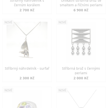
Stříbrný náhrdelník s
Unikátní stříbrná brož se
černým korálem
smaltem a říčními perlami
2 700 Kč
6 900 Kč
NOVÉ
NOVÉ
Stříbrný náhrdelník - surfař
Stříbrná brož s černými
perlami
2 300 Kč
2 000 Kč
NOVÉ
NOVÉ