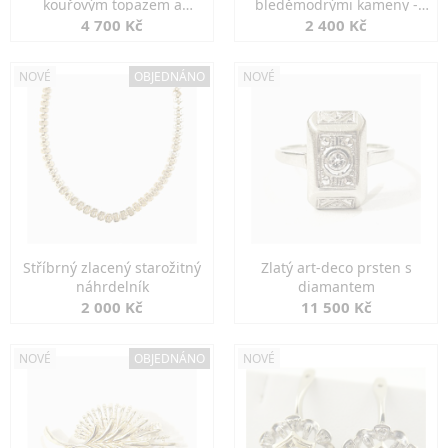
kouřovým topazem a
bleděmodrými kameny -
markazity
jemná elegance
4 700 Kč
2 400 Kč
NOVÉ
OBJEDNÁNO
NOVÉ
Stříbrný zlacený starožitný
Zlatý art-deco prsten s
náhrdelník
diamantem
2 000 Kč
11 500 Kč
NOVÉ
OBJEDNÁNO
NOVÉ