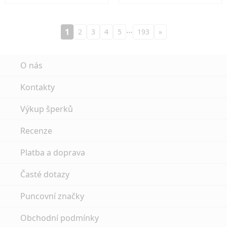
…
1
2
3
4
5
193
»
O nás
Kontakty
Výkup šperků
Recenze
Platba a doprava
Časté dotazy
Puncovní značky
Obchodní podmínky