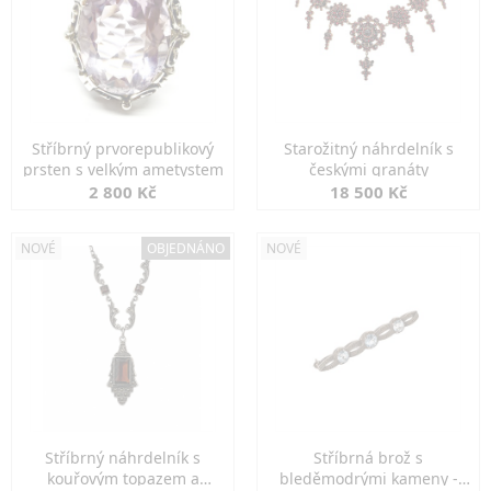
Stříbrný prvorepublikový
Starožitný náhrdelník s
prsten s velkým ametystem
českými granáty
2 800 Kč
18 500 Kč
NOVÉ
OBJEDNÁNO
NOVÉ
Stříbrný náhrdelník s
Stříbrná brož s
kouřovým topazem a
bleděmodrými kameny -