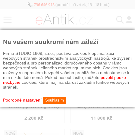
736 646 913
(pondělí - čtvrtek, 13 - 18 hod.)
KATEGORIE
Na vašem soukromí nám záleží
NOVÉ
NOVÉ
Firma STUDIO 1809, s.r.o., používá cookies k optimalizaci
webových stránek prostřednictvím analytických nástrojů, ke zvýšení
bezpečnosti a pro personalizaci doručovaného obsahu v rámci
webových stránek i cíleného marketingu mimo nich. Cookies jsou
uloženy v naprostém bezpečí vašeho prohlížeče a nedostane se k
nim nikdo, kdo nemá. Pokud nesouhlasíte, můžete
povolit pouze
nezbytné
cookies, které mají na starost základní funkce webových
stránek.
Podrobné nastavení
Souhlasím
Stříbrný prsten s granáty
Zlatý prsten s diamanty
2 200 Kč
11 800 Kč
NOVÉ
NOVÉ