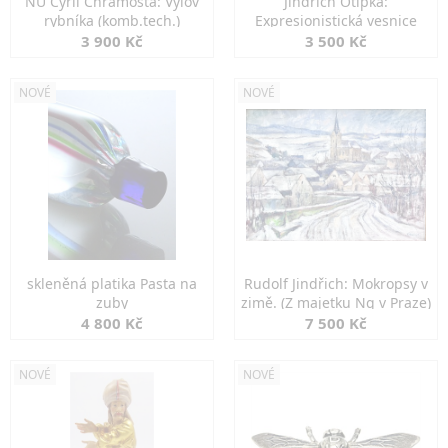
NU Cyril Chramosta: Výlov
Jindřich Otipka:
rybníka (komb.tech.)
Expresionistická vesnice
3 900 Kč
3 500 Kč
NOVÉ
NOVÉ
skleněná platika Pasta na
Rudolf Jindřich: Mokropsy v
zuby
zimě. (Z majetku Ng v Praze)
4 800 Kč
7 500 Kč
NOVÉ
NOVÉ