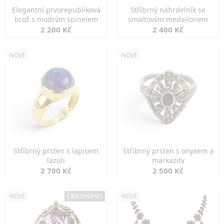
Elegantní prvorepubliková
Stříbrný náhrdelník se
brož s modrým spinelem
smaltovým medailonem
2 200 Kč
2 400 Kč
NOVÉ
NOVÉ
Stříbrný prsten s lapisem
Stříbrný prsten s onyxem a
lazuli
markazity
2 700 Kč
2 500 Kč
NOVÉ
OBJEDNÁNO
NOVÉ