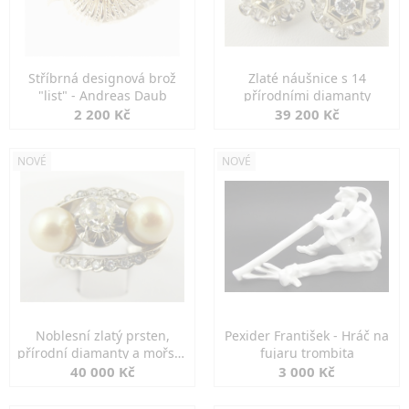
Stříbrná designová brož
Zlaté náušnice s 14
"list" - Andreas Daub
přírodními diamanty
2 200 Kč
39 200 Kč
NOVÉ
NOVÉ
Noblesní zlatý prsten,
Pexider František - Hráč na
přírodní diamanty a mořské
fujaru trombita
perly
40 000 Kč
3 000 Kč