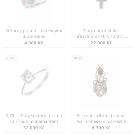
Stříbrný prsten s barevnými
Zlatý náhrdelník s
drahokamy
přírodními safíry 1,00 ct a
diamanty
4 000 Kč
22 000 Kč
NOVÉ
NOVÉ
0,75 ct Zlatý solitérní prsten
Secesní stříbrná brož ve
s přírodním diamantem
tvaru hmyzu s markazity
32 000 Kč
6 300 Kč