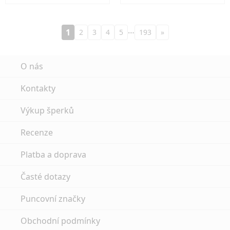
…
1
2
3
4
5
193
»
O nás
Kontakty
Výkup šperků
Recenze
Platba a doprava
Časté dotazy
Puncovní značky
Obchodní podmínky