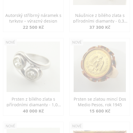
Autorský stříbrný náramek s
Náušnice z bílého zlata s
tyrkysy – výrazný design
přírodními diamanty - 0,30
ct
22 500 Kč
37 300 Kč
NOVÉ
NOVÉ
Prsten z bílého zlata s
Prsten se zlatou mincí Dos
přírodními diamanty - 1,00
Medio Pesos, rok 1945
ct
40 000 Kč
15 600 Kč
NOVÉ
NOVÉ