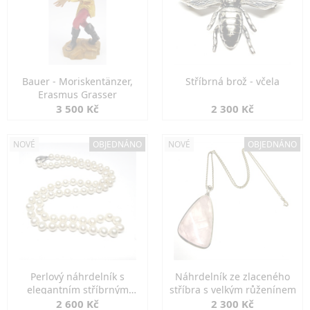
Bauer - Moriskentänzer,
Stříbrná brož - včela
Erasmus Grasser
3 500 Kč
2 300 Kč
NOVÉ
OBJEDNÁNO
NOVÉ
OBJEDNÁNO
Perlový náhrdelník s
Náhrdelník ze zlaceného
elegantním stříbrným
stříbra s velkým růženínem
zapínáním
2 600 Kč
2 300 Kč