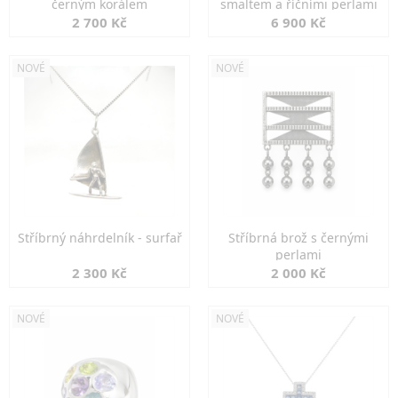
černým korálem
smaltem a říčními perlami
2 700 Kč
6 900 Kč
NOVÉ
NOVÉ
Stříbrný náhrdelník - surfař
Stříbrná brož s černými
perlami
2 300 Kč
2 000 Kč
NOVÉ
NOVÉ