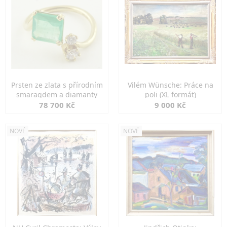
Prsten ze zlata s přírodním
Vilém Wünsche: Práce na
smaragdem a diamanty
poli (XL formát)
78 700 Kč
9 000 Kč
NOVÉ
NOVÉ