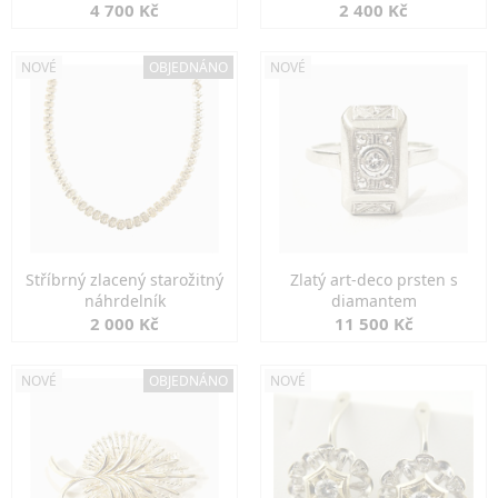
markazity
jemná elegance
4 700 Kč
2 400 Kč
NOVÉ
OBJEDNÁNO
NOVÉ
Stříbrný zlacený starožitný
Zlatý art-deco prsten s
náhrdelník
diamantem
2 000 Kč
11 500 Kč
NOVÉ
OBJEDNÁNO
NOVÉ