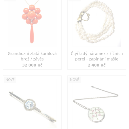
Grandiozní zlatá korálová
Čtyřřadý náramek z říčních
brož / závěs
perel - zapínání mašle
32 000 Kč
2 400 Kč
NOVÉ
NOVÉ