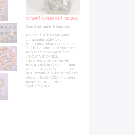
Správný kurs po celý rok 2026!
Otto Gutfreund, Námořník
Bronzová soška byla odlita
z originální sádry Otto
Gutfreunda, kterou posoudil doc.
Šetlík a v rámci limitované série
bylo zhotoveno pouze šest
číslovaných odlitků.
Jde o nerealizovaný návrh
na sochařskou výzdobu domu
Anglobanky v Praze a spadá
do Gutfreundova třetího tvůrčího
období (1920 - 1925) - období
nové věcnosti a civilismu.
Výška 24,4 cm.