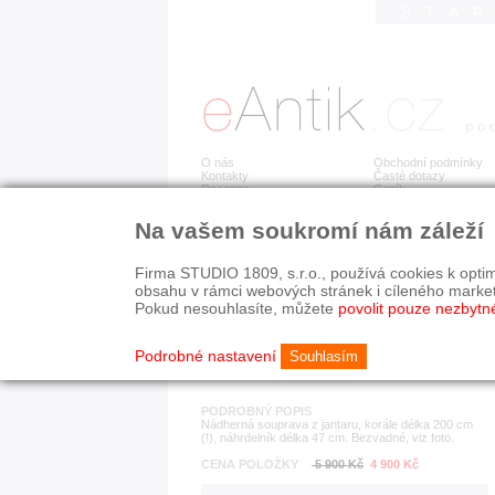
STA
O nás
Obchodní podmínky
Kontakty
Časté dotazy
Recenze
Ceník
Na vašem soukromí nám záleží
Detail položky
č. 108 526
Jan
SLEVA
Firma STUDIO 1809, s.r.o., používá cookies k optim
obsahu v rámci webových stránek i cíleného marke
Pokud nesouhlasíte, můžete
povolit pouze nezbytn
KATEGORIE
HISTORICKÉ OBDOB
náhrdelníky
1890-1940
od r. 1940
Podrobné nastavení
Souhlasím
PODROBNÝ POPIS
Nádherná souprava z jantaru, korále délka 200 cm
(!), náhrdelník délka 47 cm. Bezvadné, viz foto.
CENA POLOŽKY
5 900 Kč
4 900 Kč