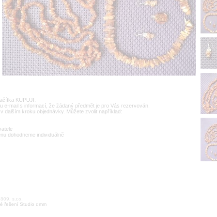
lačítka KUPUJI.
u e-mail s informací, že žádaný předmět je pro Vás rezervován.
v dalším kroku objednávky. Můžete zvolit například:
vatele
enu dohodneme individuálně
09, s.r.o.
é řešení Studio dmm