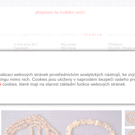
ROŽITNOSTI UMĚNÍ DES
přepnout na mobilní verzi
V čem jsme jiní?
Můj prodej
Přihlášení
Facebook
Můj nákup
Můj účet / Registr
Výkup šperků
Moje album
GDPR
/
AML
tar souprava náhrdelník, korále, náušnice, přívěšek.
alizaci webových stránek prostřednictvím analytických nástrojů, ke zv
tingu mimo nich. Cookies jsou uloženy v naprostém bezpečí vašeho pr
é
cookies, které mají na starost základní funkce webových stránek.
Í
MÍSTO EXPEDICE
Počet návštěv: 3305
poslat příteli
Královéhradecký kraj
uložit do alba
dotaz na prodejce