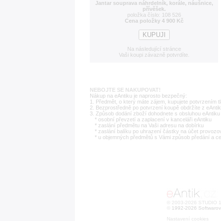
Jantar souprava náhrdelník, korále, náušnice,
přívěšek.
položka číslo: 108 526
Cena položky 4 900 Kč
Na následující stránce
Vaši koupi závazně potvrdíte.
NEBOJTE SE NAKUPOVAT!
Nákup na eAntiku je naprosto bezpečný:
1. Předmět, o který máte zájem, kupujete potvrzením t
2. Bezprostředně po potvrzení koupě obdržíte z eAntik
3. Způsob dodání zboží dohodnete s obsluhou eAntiku 
* osobní převzetí a zaplacení v kanceláři eAntiku
* zaslání předmětu na Vaši adresu na dobírku
* zaslání balíku po uhrazení částky na účet provozo
* u objemných předmětů s Vámi způsob předání a c
© 2003-2026 STUDIO 18
©
1992-2026 Softwarov
Nastavení cookies