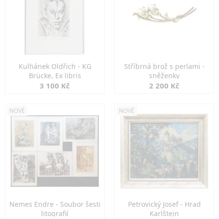
Kulhánek Oldřich - KG
Stříbrná brož s perlami -
Brücke, Ex libris
sněženky
3 100 Kč
2 200 Kč
NOVÉ
NOVÉ
Nemes Endre - Soubor šesti
Petrovický Josef - Hrad
litografií
Karlštejn