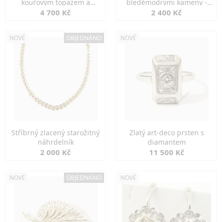
kouřovým topazem a
bleděmodrými kameny -
markazity
jemná elegance
4 700 Kč
2 400 Kč
NOVÉ
OBJEDNÁNO
NOVÉ
Stříbrný zlacený starožitný
Zlatý art-deco prsten s
náhrdelník
diamantem
2 000 Kč
11 500 Kč
NOVÉ
OBJEDNÁNO
NOVÉ