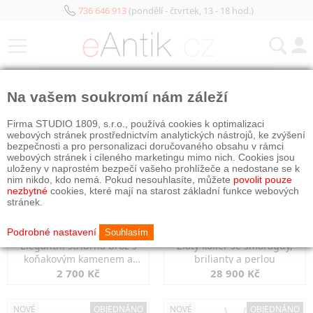
736 646 913
(pondělí - čtvrtek, 13 - 18 hod.)
KATEGORIE
Na vašem soukromí nám záleží
NOVÉ
OBJEDNÁNO
NOVÉ
OBJEDNÁNO
Firma STUDIO 1809, s.r.o., používá cookies k optimalizaci
webových stránek prostřednictvím analytických nástrojů, ke zvýšení
bezpečnosti a pro personalizaci doručovaného obsahu v rámci
webových stránek i cíleného marketingu mimo nich. Cookies jsou
uloženy v naprostém bezpečí vašeho prohlížeče a nedostane se k
nim nikdo, kdo nemá. Pokud nesouhlasíte, můžete
povolit pouze
nezbytné
cookies, které mají na starost základní funkce webových
stránek.
Podrobné nastavení
Souhlasím
Elegantní stříbrná brož s
Zlatý kolier se smaragdy,
koňakovým kamenem a
brilianty a perlou
markazity
2 700 Kč
28 900 Kč
NOVÉ
OBJEDNÁNO
NOVÉ
OBJEDNÁNO