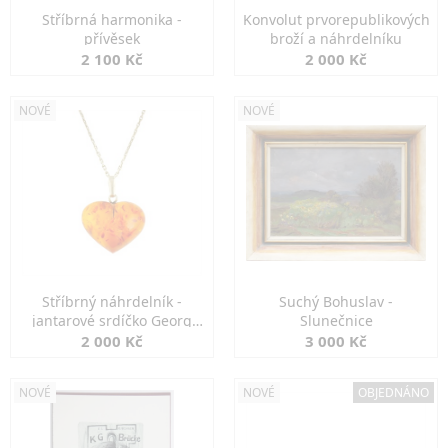
Stříbrná harmonika -
Konvolut prvorepublikových
přívěsek
broží a náhrdelníku
2 100 Kč
2 000 Kč
NOVÉ
NOVÉ
Stříbrný náhrdelník -
Suchý Bohuslav -
jantarové srdíčko Georg
Slunečnice
Kramer
2 000 Kč
3 000 Kč
NOVÉ
NOVÉ
OBJEDNÁNO