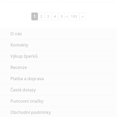
…
1
2
3
4
5
193
»
O nás
Kontakty
Výkup šperků
Recenze
Platba a doprava
Časté dotazy
Puncovní značky
Obchodní podmínky