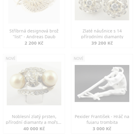
Stříbrná designová brož
Zlaté náušnice s 14
"list" - Andreas Daub
přírodními diamanty
2 200 Kč
39 200 Kč
NOVÉ
NOVÉ
Noblesní zlatý prsten,
Pexider František - Hráč na
přírodní diamanty a mořské
fujaru trombita
perly
40 000 Kč
3 000 Kč