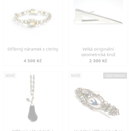
Stříbrný náramek s citríny
Velká oiriginální
geometrická brož
4 500 Kč
2 300 Kč
NOVÉ
NOVÉ
OBJEDNÁNO