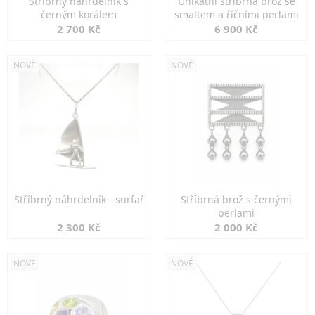
Stříbrný náhrdelník s
Unikátní stříbrná brož se
černým korálem
smaltem a říčními perlami
2 700 Kč
6 900 Kč
NOVÉ
NOVÉ
Stříbrný náhrdelník - surfař
Stříbrná brož s černými
perlami
2 300 Kč
2 000 Kč
NOVÉ
NOVÉ