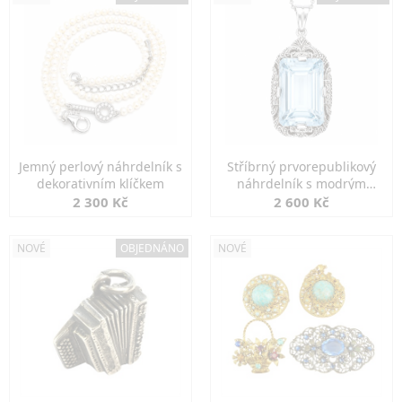
Jemný perlový náhrdelník s
Stříbrný prvorepublikový
dekorativním klíčkem
náhrdelník s modrým
spinelem
2 300 Kč
2 600 Kč
NOVÉ
OBJEDNÁNO
NOVÉ