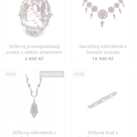
Stříbrný prvorepublikový
Starožitný náhrdelník s
prsten s velkým ametystem
českými granáty
2 800 Kč
18 500 Kč
NOVÉ
OBJEDNÁNO
NOVÉ
Stříbrný náhrdelník s
Stříbrná brož s