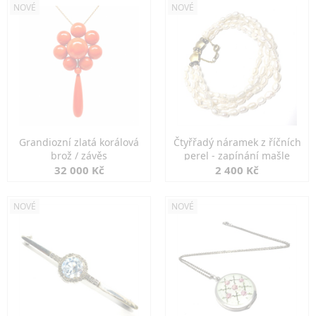
NOVÉ
NOVÉ
Grandiozní zlatá korálová
Čtyřřadý náramek z říčních
brož / závěs
perel - zapínání mašle
32 000 Kč
2 400 Kč
NOVÉ
NOVÉ