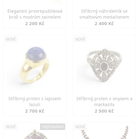
Elegantní prvorepubliková
Stříbrný náhrdelník se
brož s modrým spinelem
smaltovým medailonem
2 200 Kč
2 400 Kč
NOVÉ
NOVÉ
Stříbrný prsten s lapisem
Stříbrný prsten s onyxem a
lazuli
markazity
2 700 Kč
2 500 Kč
NOVÉ
OBJEDNÁNO
NOVÉ