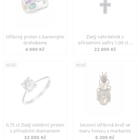
Stříbrný prsten s barevnými
Zlatý náhrdelník s
drahokamy
přírodními safíry 1,00 ct a
diamanty
4 000 Kč
22 000 Kč
NOVÉ
NOVÉ
0,75 ct Zlatý solitérní prsten
Secesní stříbrná brož ve
s přírodním diamantem
tvaru hmyzu s markazity
32 000 Kč
6 300 Kč