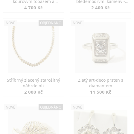
kouřovým topazem a
bleděmodrými kameny -
markazity
jemná elegance
4 700 Kč
2 400 Kč
NOVÉ
OBJEDNÁNO
NOVÉ
Stříbrný zlacený starožitný
Zlatý art-deco prsten s
náhrdelník
diamantem
2 000 Kč
11 500 Kč
NOVÉ
OBJEDNÁNO
NOVÉ