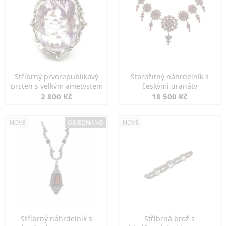
Stříbrný prvorepublikový
Starožitný náhrdelník s
prsten s velkým ametystem
českými granáty
2 800 Kč
18 500 Kč
NOVÉ
OBJEDNÁNO
NOVÉ
Stříbrný náhrdelník s
Stříbrná brož s