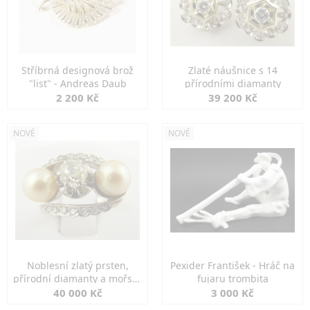
Stříbrná designová brož
Zlaté náušnice s 14
"list" - Andreas Daub
přírodními diamanty
2 200 Kč
39 200 Kč
NOVÉ
NOVÉ
Noblesní zlatý prsten,
Pexider František - Hráč na
přírodní diamanty a mořské
fujaru trombita
perly
40 000 Kč
3 000 Kč