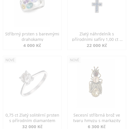
Stříbrný prsten s barevnými
Zlatý náhrdelník s
drahokamy
přírodními safíry 1,00 ct a
diamanty
4 000 Kč
22 000 Kč
NOVÉ
NOVÉ
0,75 ct Zlatý solitérní prsten
Secesní stříbrná brož ve
s přírodním diamantem
tvaru hmyzu s markazity
32 000 Kč
6 300 Kč