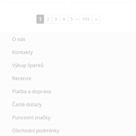
…
1
2
3
4
5
193
»
O nás
Kontakty
Výkup šperků
Recenze
Platba a doprava
Časté dotazy
Puncovní značky
Obchodní podmínky