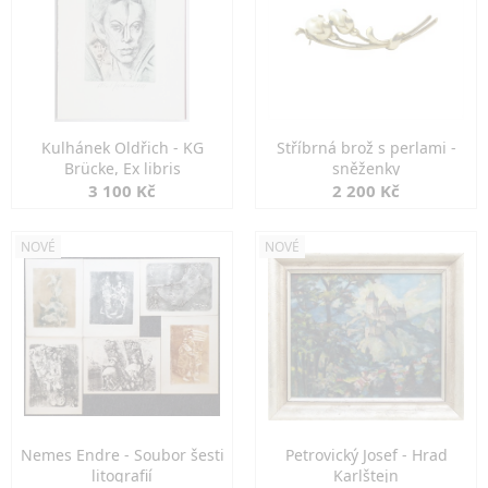
Kulhánek Oldřich - KG
Stříbrná brož s perlami -
Brücke, Ex libris
sněženky
3 100 Kč
2 200 Kč
NOVÉ
NOVÉ
Nemes Endre - Soubor šesti
Petrovický Josef - Hrad
litografií
Karlštejn