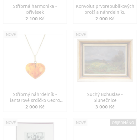
Stříbrná harmonika -
Konvolut prvorepublikových
přívěsek
broží a náhrdelníku
2 100 Kč
2 000 Kč
NOVÉ
NOVÉ
Stříbrný náhrdelník -
Suchý Bohuslav -
jantarové srdíčko Georg
Slunečnice
Kramer
2 000 Kč
3 000 Kč
NOVÉ
NOVÉ
OBJEDNÁNO