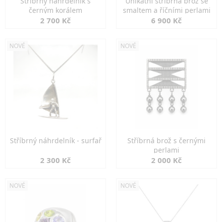
Stříbrný náhrdelník s
Unikátní stříbrná brož se
černým korálem
smaltem a říčními perlami
2 700 Kč
6 900 Kč
NOVÉ
NOVÉ
Stříbrný náhrdelník - surfař
Stříbrná brož s černými
perlami
2 300 Kč
2 000 Kč
NOVÉ
NOVÉ