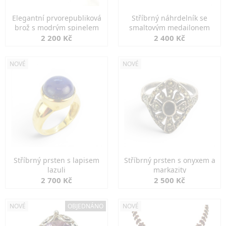
Elegantní prvorepubliková
Stříbrný náhrdelník se
brož s modrým spinelem
smaltovým medailonem
2 200 Kč
2 400 Kč
NOVÉ
NOVÉ
Stříbrný prsten s lapisem
Stříbrný prsten s onyxem a
lazuli
markazity
2 700 Kč
2 500 Kč
NOVÉ
OBJEDNÁNO
NOVÉ