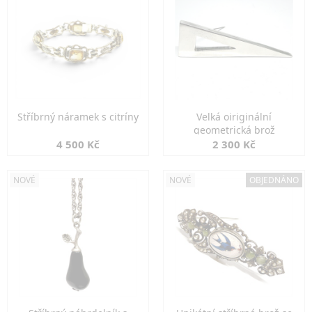
Stříbrný náramek s citríny
Velká oiriginální
geometrická brož
4 500 Kč
2 300 Kč
NOVÉ
NOVÉ
OBJEDNÁNO