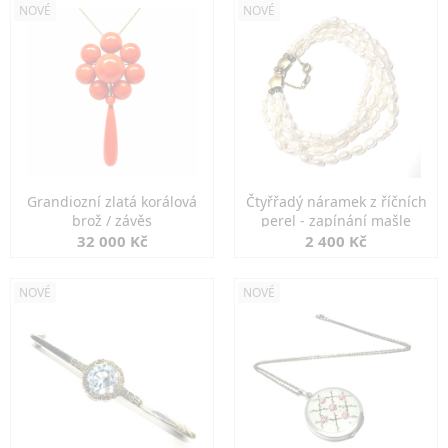
NOVÉ
NOVÉ
Grandiozní zlatá korálová
Čtyřřadý náramek z říčních
brož / závěs
perel - zapínání mašle
32 000 Kč
2 400 Kč
NOVÉ
NOVÉ