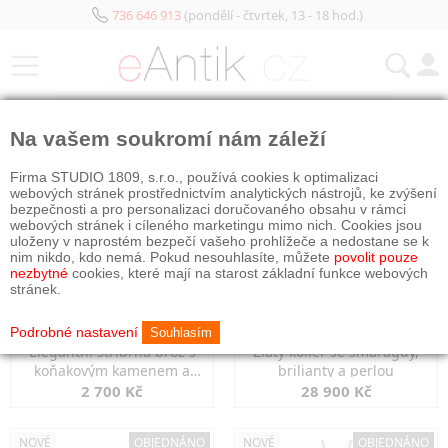
736 646 913
(pondělí - čtvrtek, 13 - 18 hod.)
KATEGORIE
Na vašem soukromí nám záleží
NOVÉ
OBJEDNÁNO
NOVÉ
OBJEDNÁNO
Firma STUDIO 1809, s.r.o., používá cookies k optimalizaci
webových stránek prostřednictvím analytických nástrojů, ke zvýšení
bezpečnosti a pro personalizaci doručovaného obsahu v rámci
webových stránek i cíleného marketingu mimo nich. Cookies jsou
uloženy v naprostém bezpečí vašeho prohlížeče a nedostane se k
nim nikdo, kdo nemá. Pokud nesouhlasíte, můžete
povolit pouze
nezbytné
cookies, které mají na starost základní funkce webových
stránek.
Podrobné nastavení
Souhlasím
Elegantní stříbrná brož s
Zlatý kolier se smaragdy,
koňakovým kamenem a
brilianty a perlou
markazity
2 700 Kč
28 900 Kč
NOVÉ
OBJEDNÁNO
NOVÉ
OBJEDNÁNO