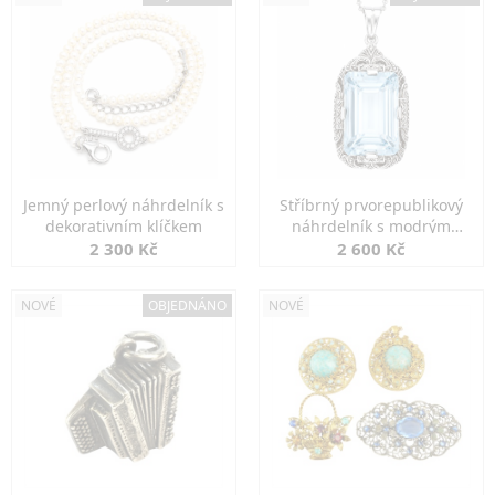
Jemný perlový náhrdelník s
Stříbrný prvorepublikový
dekorativním klíčkem
náhrdelník s modrým
spinelem
2 300 Kč
2 600 Kč
NOVÉ
OBJEDNÁNO
NOVÉ