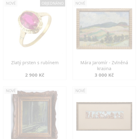
NOVÉ
OBJEDNÁNO
NOVÉ
Zlatý prsten s rubínem
Mára Jaromír - Zvlněná
krajina
2 900 Kč
3 000 Kč
NOVÉ
NOVÉ