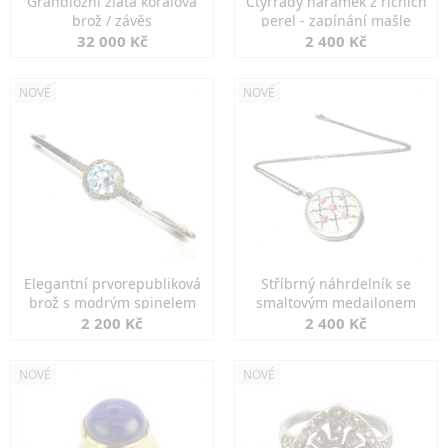
Grandiozní zlatá korálová
Čtyřřadý náramek z říčních
brož / závěs
perel - zapínání mašle
32 000 Kč
2 400 Kč
NOVÉ
NOVÉ
Elegantní prvorepubliková
Stříbrný náhrdelník se
brož s modrým spinelem
smaltovým medailonem
2 200 Kč
2 400 Kč
NOVÉ
NOVÉ