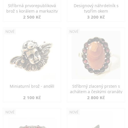
Stříbrná prvorepubliková
Designový náhrdelník s
brož s korálem a markazity
tygřím okem
2 500 Kč
3 200 Kč
NOVÉ
NOVÉ
Miniaturní brož - anděl
Stříbrný zlacený prsten s
achátem a českými granáty
2 100 Kč
2 800 Kč
NOVÉ
NOVÉ