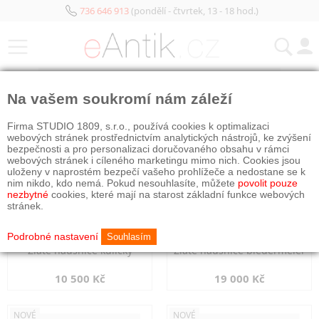
736 646 913
(pondělí - čtvrtek, 13 - 18 hod.)
KATEGORIE
Na vašem soukromí nám záleží
NOVÉ
NOVÉ
Firma STUDIO 1809, s.r.o., používá cookies k optimalizaci
webových stránek prostřednictvím analytických nástrojů, ke zvýšení
bezpečnosti a pro personalizaci doručovaného obsahu v rámci
webových stránek i cíleného marketingu mimo nich. Cookies jsou
uloženy v naprostém bezpečí vašeho prohlížeče a nedostane se k
nim nikdo, kdo nemá. Pokud nesouhlasíte, můžete
povolit pouze
nezbytné
cookies, které mají na starost základní funkce webových
stránek.
Podrobné nastavení
Souhlasím
Zlaté náušnice kuličky
Zlaté náušnice biedermeier
10 500 Kč
19 000 Kč
NOVÉ
NOVÉ