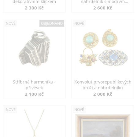
dekorativním klíčkem
náhrdelník s modrým
spinelem
2 300 Kč
2 600 Kč
NOVÉ
OBJEDNÁNO
NOVÉ
Stříbrná harmonika -
Konvolut prvorepublikových
přívěsek
broží a náhrdelníku
2 100 Kč
2 000 Kč
NOVÉ
NOVÉ