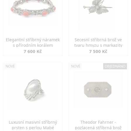
Elegantní stříbrný náramek
Secesní stříbrná brož ve
s přírodním korálem
tvaru hmyzu s markazity
7 600 Kč
7 500 Kč
NOVÉ
NOVÉ
OBJEDNÁNO
Luxusní masivní stříbrný
Theodor Fahrner -
prsten s perlou Mabé
pozlacená stříbrná brož