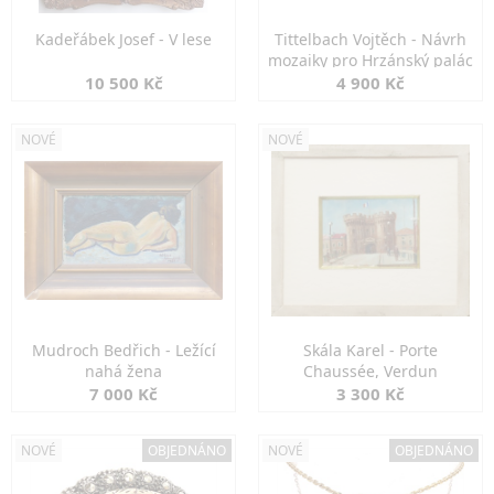
Kadeřábek Josef - V lese
Tittelbach Vojtěch - Návrh
mozaiky pro Hrzánský palác
10 500 Kč
4 900 Kč
NOVÉ
NOVÉ
Mudroch Bedřich - Ležící
Skála Karel - Porte
nahá žena
Chaussée, Verdun
7 000 Kč
3 300 Kč
NOVÉ
OBJEDNÁNO
NOVÉ
OBJEDNÁNO