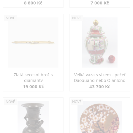
8 800 Kč
7 000 Kč
NOVÉ
NOVÉ
Zlatá secesní brož s
Velká váza s víkem - pečeť
diamanty
Daoguang nebo Qianlong
19 000 Kč
43 700 Kč
NOVÉ
NOVÉ