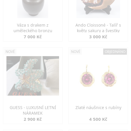
Váza s drakem z
Ando Cloissoné - Talíř s
uměleckého bronzu
květy sakury a švestky
7 000 Kč
3 000 Kč
NOVÉ
NOVÉ
OBJEDNÁNO
GUESS - LUXUSNÍ LETNÍ
Zlaté náušnice s rubíny
NÁRAMEK
2 900 Kč
4 500 Kč