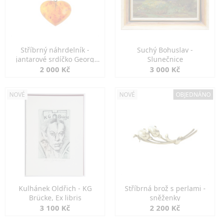
Stříbrný náhrdelník -
Suchý Bohuslav -
jantarové srdíčko Georg
Slunečnice
Kramer
2 000 Kč
3 000 Kč
NOVÉ
NOVÉ
OBJEDNÁNO
Kulhánek Oldřich - KG
Stříbrná brož s perlami -
Brücke, Ex libris
sněženky
3 100 Kč
2 200 Kč