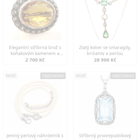
Elegantní stříbrná brož s
Zlatý kolier se smaragdy,
koňakovým kamenem a
brilianty a perlou
markazity
2 700 Kč
28 900 Kč
NOVÉ
OBJEDNÁNO
NOVÉ
OBJEDNÁNO
Jemný perlový náhrdelník s
Stříbrný prvorepublikový