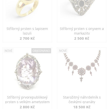
Stříbrný prsten s lapisem
Stříbrný prsten s onyxem a
lazuli
markazity
2 700 Kč
2 500 Kč
NOVÉ
OBJEDNÁNO
NOVÉ
Stříbrný prvorepublikový
Starožitný náhrdelník s
prsten s velkým ametystem
českými granáty
2 800 Kč
18 500 Kč