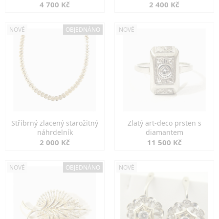
markazity
jemná elegance
4 700 Kč
2 400 Kč
NOVÉ
OBJEDNÁNO
NOVÉ
Stříbrný zlacený starožitný
Zlatý art-deco prsten s
náhrdelník
diamantem
2 000 Kč
11 500 Kč
NOVÉ
OBJEDNÁNO
NOVÉ