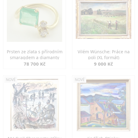
Prsten ze zlata s přírodním
Vilém Wünsche: Práce na
smaragdem a diamanty
poli (XL formát)
78 700 Kč
9 000 Kč
NOVÉ
NOVÉ