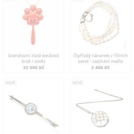
Grandiozní zlatá korálová
Čtyřřadý náramek z říčních
brož / závěs
perel - zapínání mašle
32 000 Kč
2 400 Kč
NOVÉ
NOVÉ