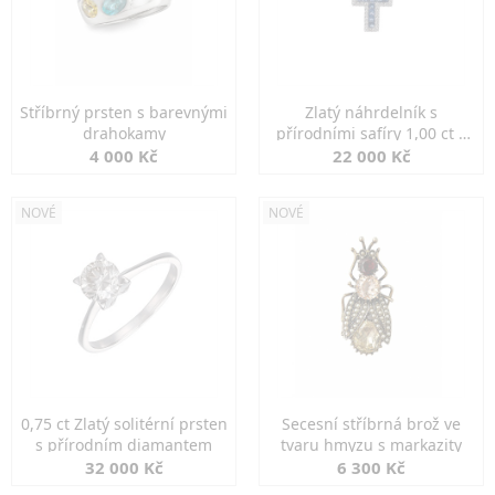
Stříbrný prsten s barevnými
Zlatý náhrdelník s
drahokamy
přírodními safíry 1,00 ct a
diamanty
4 000 Kč
22 000 Kč
NOVÉ
NOVÉ
0,75 ct Zlatý solitérní prsten
Secesní stříbrná brož ve
s přírodním diamantem
tvaru hmyzu s markazity
32 000 Kč
6 300 Kč