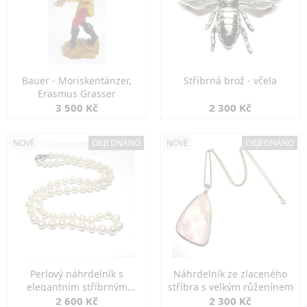
Bauer - Moriskentänzer,
Stříbrná brož - včela
Erasmus Grasser
3 500 Kč
2 300 Kč
NOVÉ
OBJEDNÁNO
NOVÉ
OBJEDNÁNO
Perlový náhrdelník s
Náhrdelník ze zlaceného
elegantním stříbrným
stříbra s velkým růženínem
zapínáním
2 600 Kč
2 300 Kč