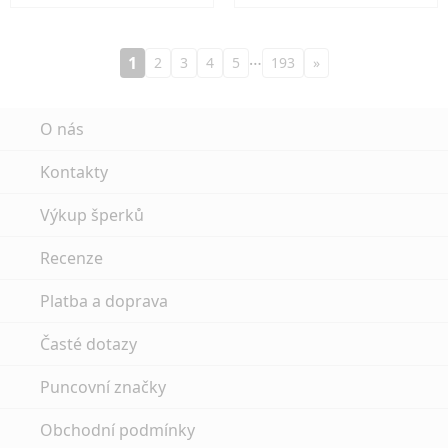
…
1
2
3
4
5
193
»
O nás
Kontakty
Výkup šperků
Recenze
Platba a doprava
Časté dotazy
Puncovní značky
Obchodní podmínky