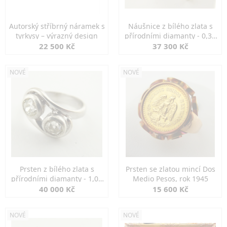
Autorský stříbrný náramek s
Náušnice z bílého zlata s
tyrkysy – výrazný design
přírodními diamanty - 0,30
ct
22 500 Kč
37 300 Kč
NOVÉ
NOVÉ
Prsten z bílého zlata s
Prsten se zlatou mincí Dos
přírodními diamanty - 1,00
Medio Pesos, rok 1945
ct
40 000 Kč
15 600 Kč
NOVÉ
NOVÉ