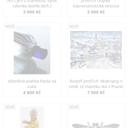
NU Cyril Chramosta: Výlov
Jindřich Otipka:
rybníka (komb.tech.)
Expresionistická vesnice
3 900 Kč
3 500 Kč
NOVÉ
NOVÉ
skleněná platika Pasta na
Rudolf Jindřich: Mokropsy v
zuby
zimě. (Z majetku Ng v Praze)
4 800 Kč
7 500 Kč
NOVÉ
NOVÉ