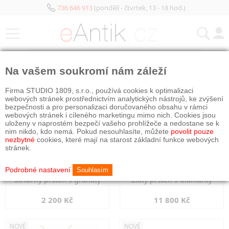
736 646 913
(pondělí - čtvrtek, 13 - 18 hod.)
KATEGORIE
Na vašem soukromí nám záleží
NOVÉ
NOVÉ
Firma STUDIO 1809, s.r.o., používá cookies k optimalizaci
webových stránek prostřednictvím analytických nástrojů, ke zvýšení
bezpečnosti a pro personalizaci doručovaného obsahu v rámci
webových stránek i cíleného marketingu mimo nich. Cookies jsou
uloženy v naprostém bezpečí vašeho prohlížeče a nedostane se k
nim nikdo, kdo nemá. Pokud nesouhlasíte, můžete
povolit pouze
nezbytné
cookies, které mají na starost základní funkce webových
stránek.
Podrobné nastavení
Souhlasím
Stříbrný prsten s granáty
Zlatý prsten s diamanty
2 200 Kč
11 800 Kč
NOVÉ
NOVÉ