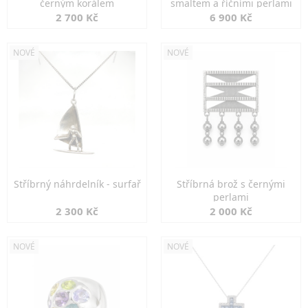
černým korálem
smaltem a říčními perlami
2 700 Kč
6 900 Kč
NOVÉ
NOVÉ
Stříbrný náhrdelník - surfař
Stříbrná brož s černými
perlami
2 300 Kč
2 000 Kč
NOVÉ
NOVÉ