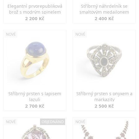
Elegantní prvorepubliková
Stříbrný náhrdelník se
brož s modrým spinelem
smaltovým medailonem
2 200 Kč
2 400 Kč
NOVÉ
NOVÉ
Stříbrný prsten s lapisem
Stříbrný prsten s onyxem a
lazuli
markazity
2 700 Kč
2 500 Kč
NOVÉ
OBJEDNÁNO
NOVÉ