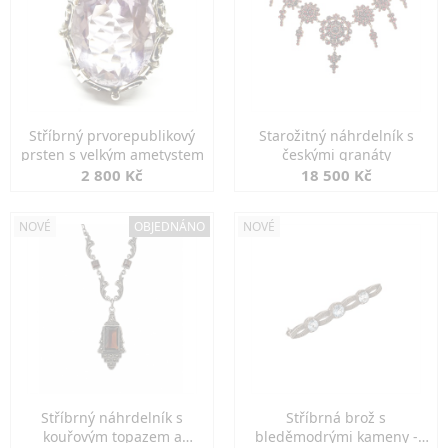
Stříbrný prvorepublikový
Starožitný náhrdelník s
prsten s velkým ametystem
českými granáty
2 800 Kč
18 500 Kč
NOVÉ
OBJEDNÁNO
NOVÉ
Stříbrný náhrdelník s
Stříbrná brož s
kouřovým topazem a
bleděmodrými kameny -