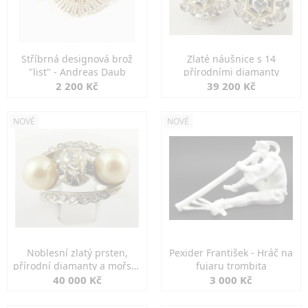
Stříbrná designová brož
Zlaté náušnice s 14
"list" - Andreas Daub
přírodními diamanty
2 200 Kč
39 200 Kč
NOVÉ
NOVÉ
Noblesní zlatý prsten,
Pexider František - Hráč na
přírodní diamanty a mořské
fujaru trombita
perly
40 000 Kč
3 000 Kč