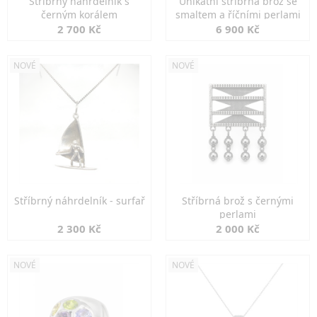
Stříbrný náhrdelník s
Unikátní stříbrná brož se
černým korálem
smaltem a říčními perlami
2 700 Kč
6 900 Kč
NOVÉ
NOVÉ
Stříbrný náhrdelník - surfař
Stříbrná brož s černými
perlami
2 300 Kč
2 000 Kč
NOVÉ
NOVÉ