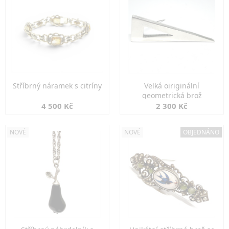
Stříbrný náramek s citríny
Velká oiriginální
geometrická brož
4 500 Kč
2 300 Kč
NOVÉ
NOVÉ
OBJEDNÁNO