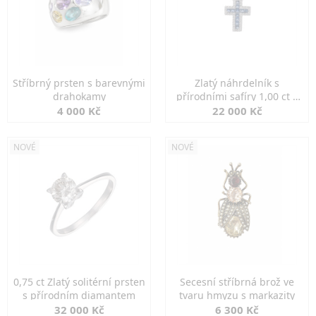
Stříbrný prsten s barevnými
Zlatý náhrdelník s
drahokamy
přírodními safíry 1,00 ct a
diamanty
4 000 Kč
22 000 Kč
NOVÉ
NOVÉ
0,75 ct Zlatý solitérní prsten
Secesní stříbrná brož ve
s přírodním diamantem
tvaru hmyzu s markazity
32 000 Kč
6 300 Kč