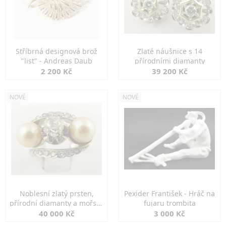
Stříbrná designová brož
Zlaté náušnice s 14
"list" - Andreas Daub
přírodními diamanty
2 200 Kč
39 200 Kč
NOVÉ
NOVÉ
Noblesní zlatý prsten,
Pexider František - Hráč na
přírodní diamanty a mořské
fujaru trombita
perly
40 000 Kč
3 000 Kč