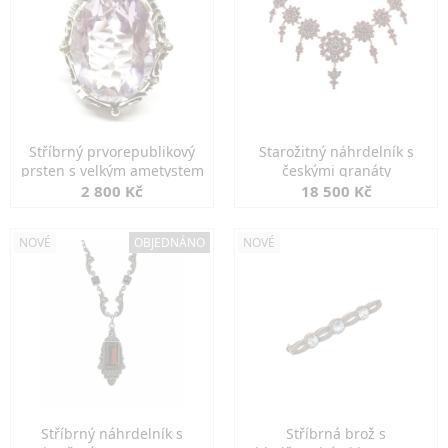
Stříbrný prvorepublikový
Starožitný náhrdelník s
prsten s velkým ametystem
českými granáty
2 800 Kč
18 500 Kč
NOVÉ
OBJEDNÁNO
NOVÉ
Stříbrný náhrdelník s
Stříbrná brož s