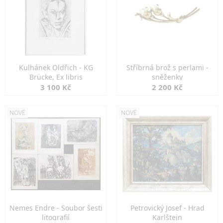
Kulhánek Oldřich - KG
Stříbrná brož s perlami -
Brücke, Ex libris
sněženky
3 100 Kč
2 200 Kč
NOVÉ
NOVÉ
Nemes Endre - Soubor šesti
Petrovický Josef - Hrad
litografií
Karlštejn