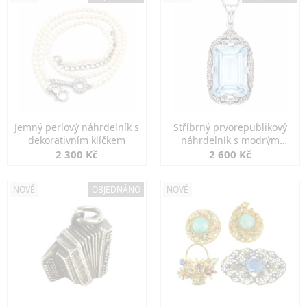
Jemný perlový náhrdelník s
Stříbrný prvorepublikový
dekorativním klíčkem
náhrdelník s modrým
spinelem
2 300 Kč
2 600 Kč
NOVÉ
OBJEDNÁNO
NOVÉ