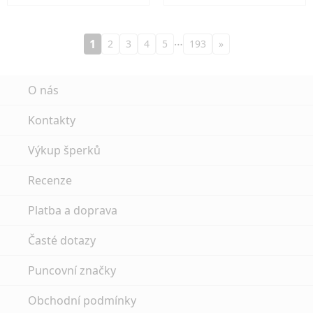
…
1
2
3
4
5
193
»
O nás
Kontakty
Výkup šperků
Recenze
Platba a doprava
Časté dotazy
Puncovní značky
Obchodní podmínky