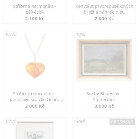
Stříbrná harmonika -
Konvolut prvorepublikových
přívěsek
broží a náhrdelníku
2 100 Kč
2 000 Kč
NOVÉ
NOVÉ
Stříbrný náhrdelník -
Suchý Bohuslav -
jantarové srdíčko Georg
Slunečnice
Kramer
2 000 Kč
3 000 Kč
NOVÉ
NOVÉ
OBJEDNÁNO