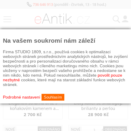
736 646 913
(pondělí - čtvrtek, 13 - 18 hod.)
KATEGORIE
Na vašem soukromí nám záleží
NOVÉ
NOVÉ
OBJEDNÁNO
Firma STUDIO 1809, s.r.o., používá cookies k optimalizaci
webových stránek prostřednictvím analytických nástrojů, ke zvýšení
bezpečnosti a pro personalizaci doručovaného obsahu v rámci
webových stránek i cíleného marketingu mimo nich. Cookies jsou
uloženy v naprostém bezpečí vašeho prohlížeče a nedostane se k
nim nikdo, kdo nemá. Pokud nesouhlasíte, můžete
povolit pouze
nezbytné
cookies, které mají na starost základní funkce webových
stránek.
Podrobné nastavení
Souhlasím
Elegantní stříbrná brož s
Zlatý kolier se smaragdy,
koňakovým kamenem a
brilianty a perlou
markazity
2 700 Kč
28 900 Kč
NOVÉ
OBJEDNÁNO
NOVÉ
OBJEDNÁNO