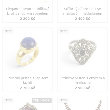
Elegantní prvorepubliková
Stříbrný náhrdelník se
brož s modrým spinelem
smaltovým medailonem
2 200 Kč
2 400 Kč
NOVÉ
NOVÉ
Stříbrný prsten s lapisem
Stříbrný prsten s onyxem a
lazuli
markazity
2 700 Kč
2 500 Kč
NOVÉ
OBJEDNÁNO
NOVÉ