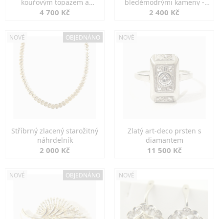
kouřovým topazem a
bleděmodrými kameny -
markazity
jemná elegance
4 700 Kč
2 400 Kč
NOVÉ
OBJEDNÁNO
NOVÉ
Stříbrný zlacený starožitný
Zlatý art-deco prsten s
náhrdelník
diamantem
2 000 Kč
11 500 Kč
NOVÉ
OBJEDNÁNO
NOVÉ