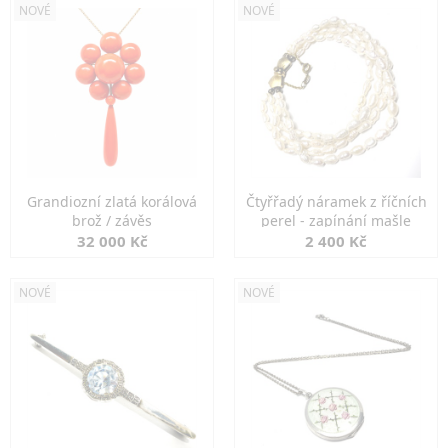
NOVÉ
NOVÉ
Grandiozní zlatá korálová
Čtyřřadý náramek z říčních
brož / závěs
perel - zapínání mašle
32 000 Kč
2 400 Kč
NOVÉ
NOVÉ