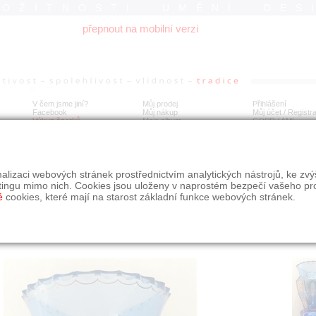
ROŽITNOSTI UMĚNÍ DES
přepnout na mobilní verzi
V čem jsme jiní?
Můj prodej
Přihlášení
Facebook
Můj nákup
Můj účet / Registr
Výkup šperků
Moje album
GDPR
/
AML
mann Eiselt: Váza.
alizaci webových stránek prostřednictvím analytických nástrojů, ke zv
tingu mimo nich. Cookies jsou uloženy v naprostém bezpečí vašeho pr
é
cookies, které mají na starost základní funkce webových stránek.
Í
MÍSTO EXPEDICE
Počet návštěv: 199
poslat příteli
Královéhradecký kraj
uložit do alba
dotaz na prodejce