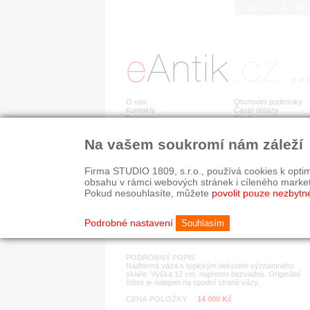
STA
O nás
Obchodní podmínky
Kontakty
Časté dotazy
Recenze
Ceník
Na vašem soukromí nám záleží
Detail položky
č. 183 146
Her
Firma STUDIO 1809, s.r.o., používá cookies k optim
obsahu v rámci webových stránek i cíleného marke
Pokud nesouhlasíte, můžete
povolit pouze nezbytn
KATEGORIE
HISTORICKÉ OBDOB
sklo
1890-1940
Podrobné nastavení
Souhlasím
PODROBNÝ POPIS
Nádherná váza s typickým dekorem významného
skláře. Výška 12 cm, naprosto bezvadné. Originální
štítek je nalepen na spodní straně vázy.
CENA POLOŽKY
14 000 Kč