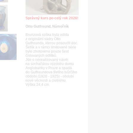
Správný kurs po celý rok 2026!
Otto Gutfreund, Námořník
Bronzová soška byla odlita
z originální sádry Otto
Gutfreunda, kterou posoudil doc.
Šetlík a v rámci limitované série
bylo zhotoveno pouze šest
číslovaných odlitků.
Jde o nerealizovaný návrh
na sochařskou výzdobu domu
Anglobanky v Praze a spadá
do Gutfreundova třetího tvůrčího
období (1920 - 1925) - období
nové věcnosti a civilismu.
Výška 24,4 cm.