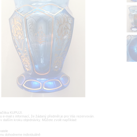
lačítka KUPUJI.
u e-mail s informací, že žádaný předmět je pro Vás rezervován.
v dalším kroku objednávky. Můžete zvolit například:
vatele
enu dohodneme individuálně