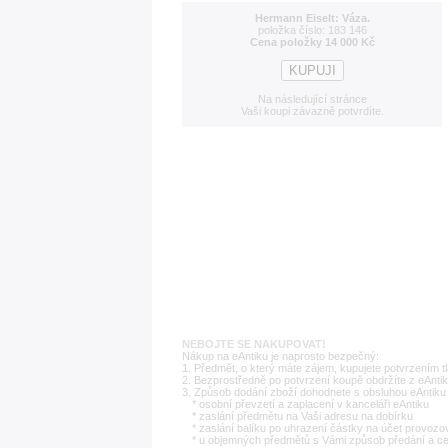
Hermann Eiselt: Váza.
položka číslo: 183 146
Cena položky 14 000 Kč
Na následující stránce
Vaši koupi závazně potvrdíte.
NEBOJTE SE NAKUPOVAT!
Nákup na eAntiku je naprosto bezpečný:
1. Předmět, o který máte zájem, kupujete potvrzením t
2. Bezprostředně po potvrzení koupě obdržíte z eAntik
3. Způsob dodání zboží dohodnete s obsluhou eAntiku 
* osobní převzetí a zaplacení v kanceláři eAntiku
* zaslání předmětu na Vaši adresu na dobírku
* zaslání balíku po uhrazení částky na účet provozo
* u objemných předmětů s Vámi způsob předání a c