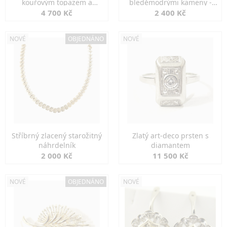
kouřovým topazem a
bleděmodrými kameny -
markazity
jemná elegance
4 700 Kč
2 400 Kč
NOVÉ
OBJEDNÁNO
NOVÉ
Stříbrný zlacený starožitný
Zlatý art-deco prsten s
náhrdelník
diamantem
2 000 Kč
11 500 Kč
NOVÉ
OBJEDNÁNO
NOVÉ