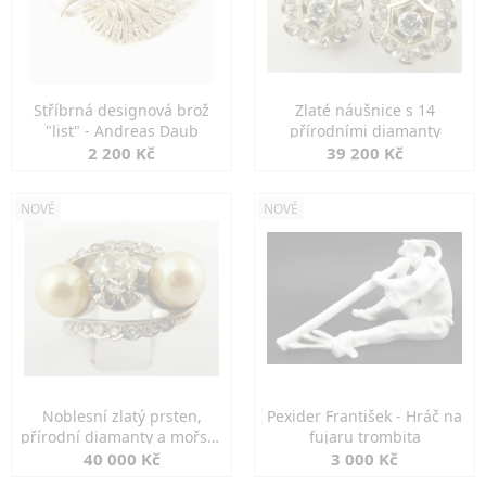
Stříbrná designová brož
Zlaté náušnice s 14
"list" - Andreas Daub
přírodními diamanty
2 200 Kč
39 200 Kč
NOVÉ
NOVÉ
Noblesní zlatý prsten,
Pexider František - Hráč na
přírodní diamanty a mořské
fujaru trombita
perly
40 000 Kč
3 000 Kč