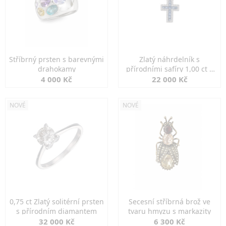
Stříbrný prsten s barevnými
Zlatý náhrdelník s
drahokamy
přírodními safíry 1,00 ct a
diamanty
4 000 Kč
22 000 Kč
NOVÉ
NOVÉ
0,75 ct Zlatý solitérní prsten
Secesní stříbrná brož ve
s přírodním diamantem
tvaru hmyzu s markazity
32 000 Kč
6 300 Kč