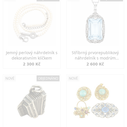
Jemný perlový náhrdelník s
Stříbrný prvorepublikový
dekorativním klíčkem
náhrdelník s modrým
spinelem
2 300 Kč
2 600 Kč
NOVÉ
OBJEDNÁNO
NOVÉ