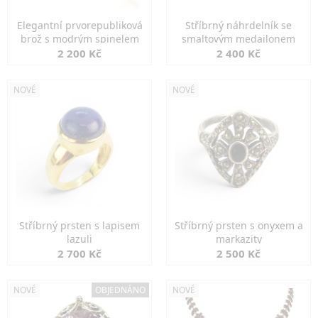
Elegantní prvorepubliková
Stříbrný náhrdelník se
brož s modrým spinelem
smaltovým medailonem
2 200 Kč
2 400 Kč
NOVÉ
NOVÉ
Stříbrný prsten s lapisem
Stříbrný prsten s onyxem a
lazuli
markazity
2 700 Kč
2 500 Kč
NOVÉ
OBJEDNÁNO
NOVÉ