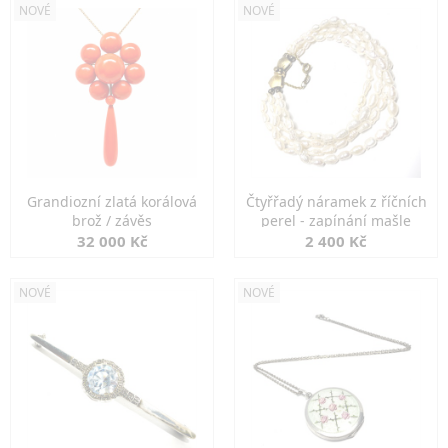
NOVÉ
NOVÉ
Grandiozní zlatá korálová
Čtyřřadý náramek z říčních
brož / závěs
perel - zapínání mašle
32 000 Kč
2 400 Kč
NOVÉ
NOVÉ