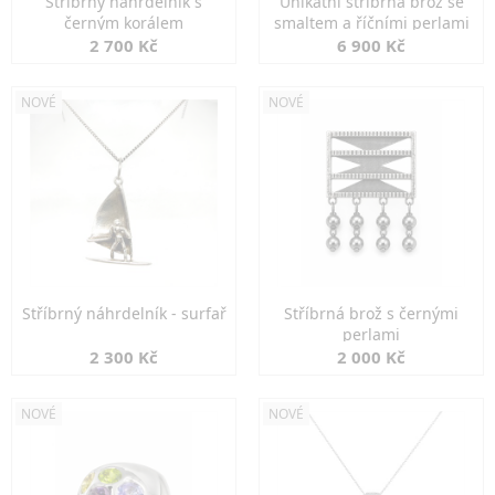
Stříbrný náhrdelník s
Unikátní stříbrná brož se
černým korálem
smaltem a říčními perlami
2 700 Kč
6 900 Kč
NOVÉ
NOVÉ
Stříbrný náhrdelník - surfař
Stříbrná brož s černými
perlami
2 300 Kč
2 000 Kč
NOVÉ
NOVÉ