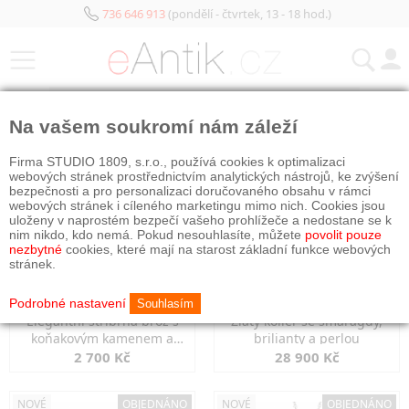
736 646 913
(pondělí - čtvrtek, 13 - 18 hod.)
KATEGORIE
Na vašem soukromí nám záleží
NOVÉ
OBJEDNÁNO
NOVÉ
OBJEDNÁNO
Firma STUDIO 1809, s.r.o., používá cookies k optimalizaci
webových stránek prostřednictvím analytických nástrojů, ke zvýšení
bezpečnosti a pro personalizaci doručovaného obsahu v rámci
webových stránek i cíleného marketingu mimo nich. Cookies jsou
uloženy v naprostém bezpečí vašeho prohlížeče a nedostane se k
nim nikdo, kdo nemá. Pokud nesouhlasíte, můžete
povolit pouze
nezbytné
cookies, které mají na starost základní funkce webových
stránek.
Podrobné nastavení
Souhlasím
Elegantní stříbrná brož s
Zlatý kolier se smaragdy,
koňakovým kamenem a
brilianty a perlou
markazity
2 700 Kč
28 900 Kč
NOVÉ
OBJEDNÁNO
NOVÉ
OBJEDNÁNO