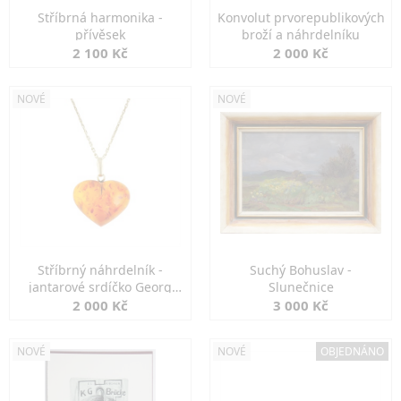
Stříbrná harmonika -
Konvolut prvorepublikových
přívěsek
broží a náhrdelníku
2 100 Kč
2 000 Kč
NOVÉ
NOVÉ
Stříbrný náhrdelník -
Suchý Bohuslav -
jantarové srdíčko Georg
Slunečnice
Kramer
2 000 Kč
3 000 Kč
NOVÉ
NOVÉ
OBJEDNÁNO