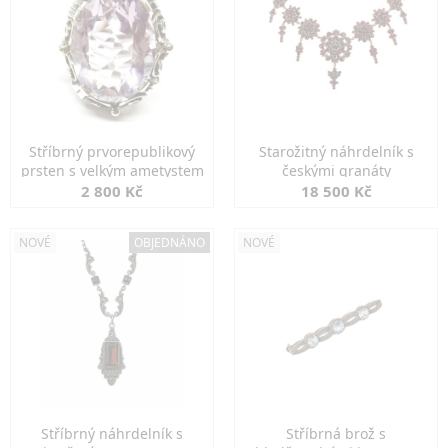
Stříbrný prvorepublikový
Starožitný náhrdelník s
prsten s velkým ametystem
českými granáty
2 800 Kč
18 500 Kč
NOVÉ
OBJEDNÁNO
NOVÉ
Stříbrný náhrdelník s
Stříbrná brož s