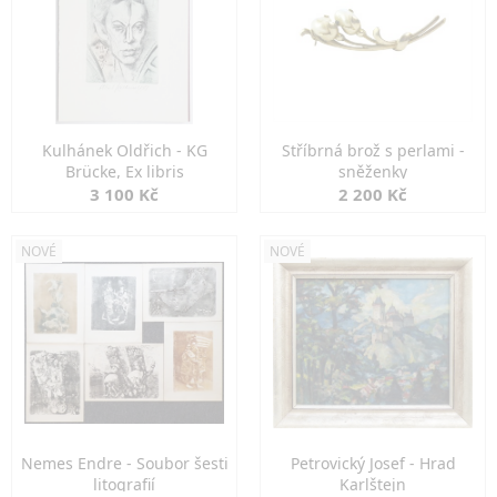
Kulhánek Oldřich - KG
Stříbrná brož s perlami -
Brücke, Ex libris
sněženky
3 100 Kč
2 200 Kč
NOVÉ
NOVÉ
Nemes Endre - Soubor šesti
Petrovický Josef - Hrad
litografií
Karlštejn