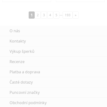
…
1
2
3
4
5
193
»
O nás
Kontakty
Výkup šperků
Recenze
Platba a doprava
Časté dotazy
Puncovní značky
Obchodní podmínky