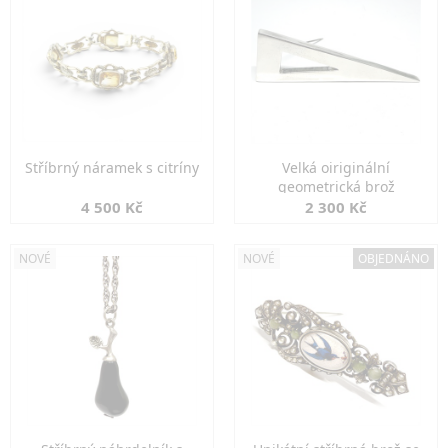
Stříbrný náramek s citríny
Velká oiriginální
geometrická brož
4 500 Kč
2 300 Kč
NOVÉ
NOVÉ
OBJEDNÁNO