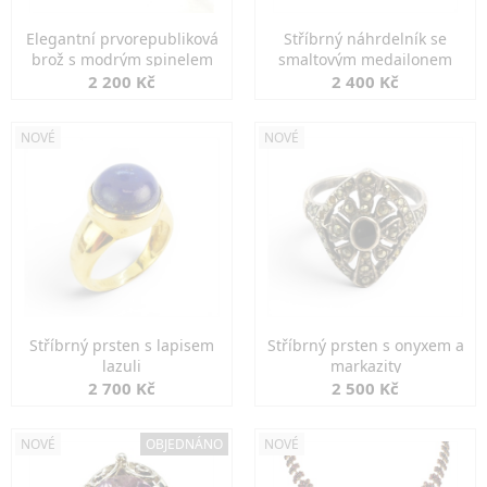
Elegantní prvorepubliková
Stříbrný náhrdelník se
brož s modrým spinelem
smaltovým medailonem
2 200 Kč
2 400 Kč
NOVÉ
NOVÉ
Stříbrný prsten s lapisem
Stříbrný prsten s onyxem a
lazuli
markazity
2 700 Kč
2 500 Kč
NOVÉ
OBJEDNÁNO
NOVÉ