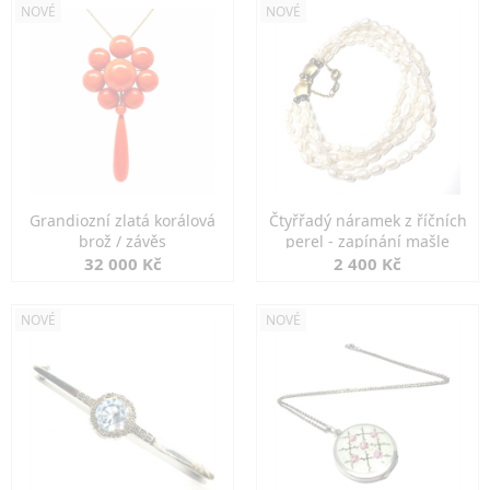
NOVÉ
NOVÉ
Grandiozní zlatá korálová
Čtyřřadý náramek z říčních
brož / závěs
perel - zapínání mašle
32 000 Kč
2 400 Kč
NOVÉ
NOVÉ