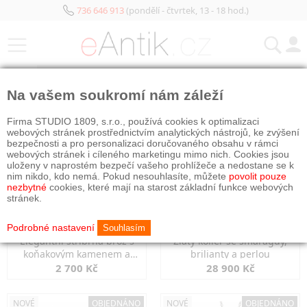
736 646 913
(pondělí - čtvrtek, 13 - 18 hod.)
KATEGORIE
Na vašem soukromí nám záleží
NOVÉ
OBJEDNÁNO
NOVÉ
OBJEDNÁNO
Firma STUDIO 1809, s.r.o., používá cookies k optimalizaci
webových stránek prostřednictvím analytických nástrojů, ke zvýšení
bezpečnosti a pro personalizaci doručovaného obsahu v rámci
webových stránek i cíleného marketingu mimo nich. Cookies jsou
uloženy v naprostém bezpečí vašeho prohlížeče a nedostane se k
nim nikdo, kdo nemá. Pokud nesouhlasíte, můžete
povolit pouze
nezbytné
cookies, které mají na starost základní funkce webových
stránek.
Podrobné nastavení
Souhlasím
Elegantní stříbrná brož s
Zlatý kolier se smaragdy,
koňakovým kamenem a
brilianty a perlou
markazity
2 700 Kč
28 900 Kč
NOVÉ
OBJEDNÁNO
NOVÉ
OBJEDNÁNO