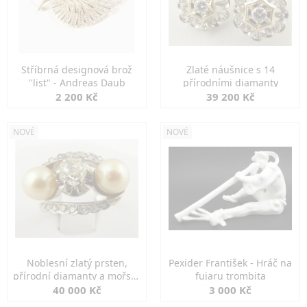
Stříbrná designová brož
Zlaté náušnice s 14
"list" - Andreas Daub
přírodními diamanty
2 200 Kč
39 200 Kč
NOVÉ
NOVÉ
Noblesní zlatý prsten,
Pexider František - Hráč na
přírodní diamanty a mořské
fujaru trombita
perly
40 000 Kč
3 000 Kč