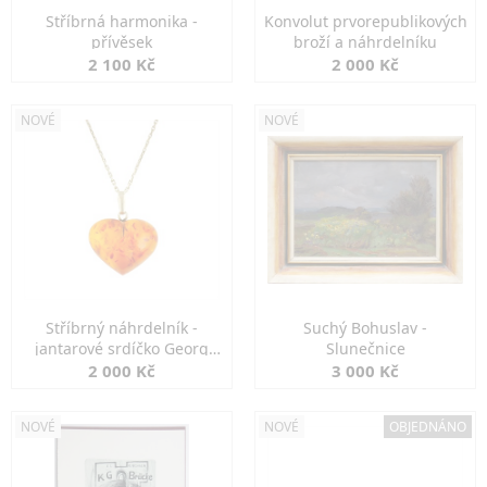
Stříbrná harmonika -
Konvolut prvorepublikových
přívěsek
broží a náhrdelníku
2 100 Kč
2 000 Kč
NOVÉ
NOVÉ
Stříbrný náhrdelník -
Suchý Bohuslav -
jantarové srdíčko Georg
Slunečnice
Kramer
2 000 Kč
3 000 Kč
NOVÉ
NOVÉ
OBJEDNÁNO