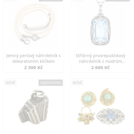
Jemný perlový náhrdelník s
Stříbrný prvorepublikový
dekorativním klíčkem
náhrdelník s modrým
spinelem
2 300 Kč
2 600 Kč
NOVÉ
OBJEDNÁNO
NOVÉ