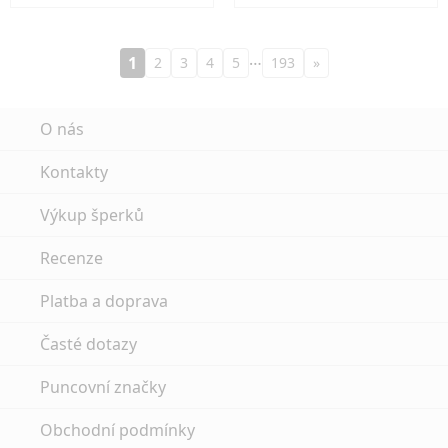
…
1
2
3
4
5
193
»
O nás
Kontakty
Výkup šperků
Recenze
Platba a doprava
Časté dotazy
Puncovní značky
Obchodní podmínky