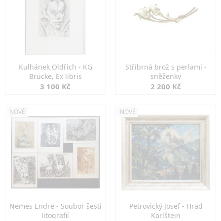
Kulhánek Oldřich - KG
Stříbrná brož s perlami -
Brücke, Ex libris
sněženky
3 100 Kč
2 200 Kč
NOVÉ
NOVÉ
Nemes Endre - Soubor šesti
Petrovický Josef - Hrad
litografií
Karlštejn