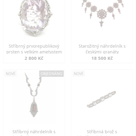
Stříbrný prvorepublikový
Starožitný náhrdelník s
prsten s velkým ametystem
českými granáty
2 800 Kč
18 500 Kč
NOVÉ
OBJEDNÁNO
NOVÉ
Stříbrný náhrdelník s
Stříbrná brož s