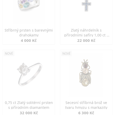
Stříbrný prsten s barevnými
Zlatý náhrdelník s
drahokamy
přírodními safíry 1,00 ct a
diamanty
4 000 Kč
22 000 Kč
NOVÉ
NOVÉ
0,75 ct Zlatý solitérní prsten
Secesní stříbrná brož ve
s přírodním diamantem
tvaru hmyzu s markazity
32 000 Kč
6 300 Kč