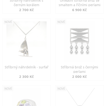
Stříbrný náhrdelník s
Unikátní stříbrná brož se
černým korálem
smaltem a říčními perlami
2 700 Kč
6 900 Kč
NOVÉ
NOVÉ
Stříbrný náhrdelník - surfař
Stříbrná brož s černými
perlami
2 300 Kč
2 000 Kč
NOVÉ
NOVÉ