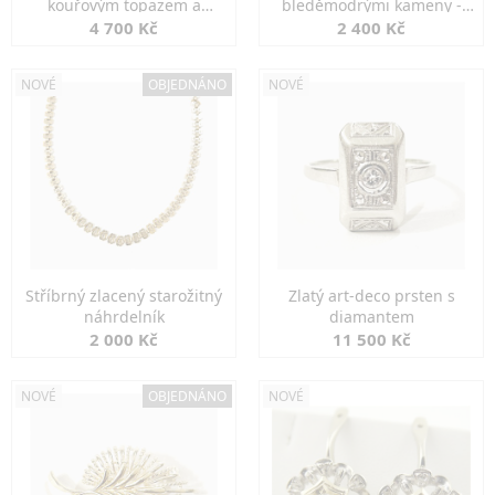
kouřovým topazem a
bleděmodrými kameny -
markazity
jemná elegance
4 700 Kč
2 400 Kč
NOVÉ
OBJEDNÁNO
NOVÉ
Stříbrný zlacený starožitný
Zlatý art-deco prsten s
náhrdelník
diamantem
2 000 Kč
11 500 Kč
NOVÉ
OBJEDNÁNO
NOVÉ