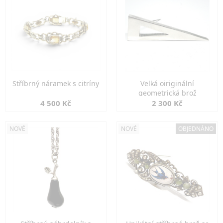
Stříbrný náramek s citríny
Velká oiriginální
geometrická brož
4 500 Kč
2 300 Kč
NOVÉ
NOVÉ
OBJEDNÁNO