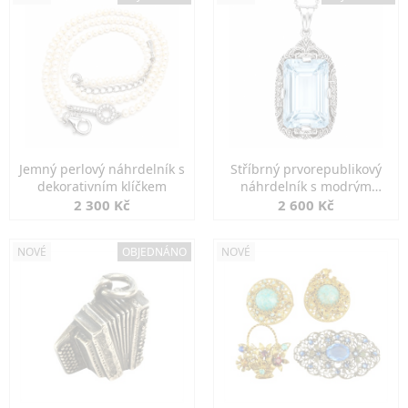
Jemný perlový náhrdelník s
Stříbrný prvorepublikový
dekorativním klíčkem
náhrdelník s modrým
spinelem
2 300 Kč
2 600 Kč
NOVÉ
OBJEDNÁNO
NOVÉ