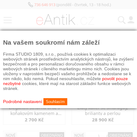
736 646 913
(pondělí - čtvrtek, 13 - 18 hod.)
KATEGORIE
Na vašem soukromí nám záleží
NOVÉ
OBJEDNÁNO
NOVÉ
OBJEDNÁNO
Firma STUDIO 1809, s.r.o., používá cookies k optimalizaci
webových stránek prostřednictvím analytických nástrojů, ke zvýšení
bezpečnosti a pro personalizaci doručovaného obsahu v rámci
webových stránek i cíleného marketingu mimo nich. Cookies jsou
uloženy v naprostém bezpečí vašeho prohlížeče a nedostane se k
nim nikdo, kdo nemá. Pokud nesouhlasíte, můžete
povolit pouze
nezbytné
cookies, které mají na starost základní funkce webových
stránek.
Podrobné nastavení
Souhlasím
Elegantní stříbrná brož s
Zlatý kolier se smaragdy,
koňakovým kamenem a
brilianty a perlou
markazity
2 700 Kč
28 900 Kč
NOVÉ
OBJEDNÁNO
NOVÉ
OBJEDNÁNO