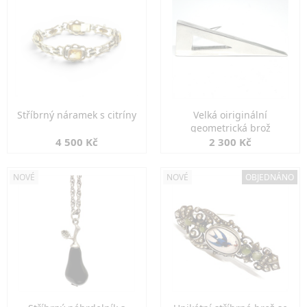
Stříbrný náramek s citríny
Velká oiriginální
geometrická brož
4 500 Kč
2 300 Kč
NOVÉ
NOVÉ
OBJEDNÁNO