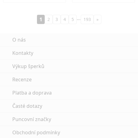
…
1
2
3
4
5
193
»
O nás
Kontakty
Výkup šperků
Recenze
Platba a doprava
Časté dotazy
Puncovní značky
Obchodní podmínky