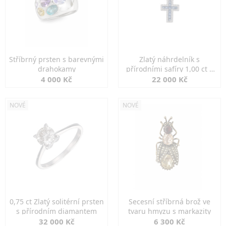
Stříbrný prsten s barevnými
Zlatý náhrdelník s
drahokamy
přírodními safíry 1,00 ct a
diamanty
4 000 Kč
22 000 Kč
NOVÉ
NOVÉ
0,75 ct Zlatý solitérní prsten
Secesní stříbrná brož ve
s přírodním diamantem
tvaru hmyzu s markazity
32 000 Kč
6 300 Kč