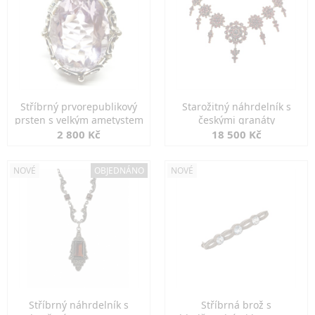
Stříbrný prvorepublikový
Starožitný náhrdelník s
prsten s velkým ametystem
českými granáty
2 800 Kč
18 500 Kč
NOVÉ
OBJEDNÁNO
NOVÉ
Stříbrný náhrdelník s
Stříbrná brož s