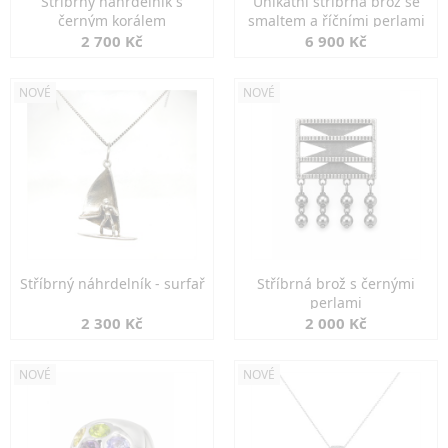
Stříbrný náhrdelník s
Unikátní stříbrná brož se
černým korálem
smaltem a říčními perlami
2 700 Kč
6 900 Kč
NOVÉ
NOVÉ
Stříbrný náhrdelník - surfař
Stříbrná brož s černými
perlami
2 300 Kč
2 000 Kč
NOVÉ
NOVÉ