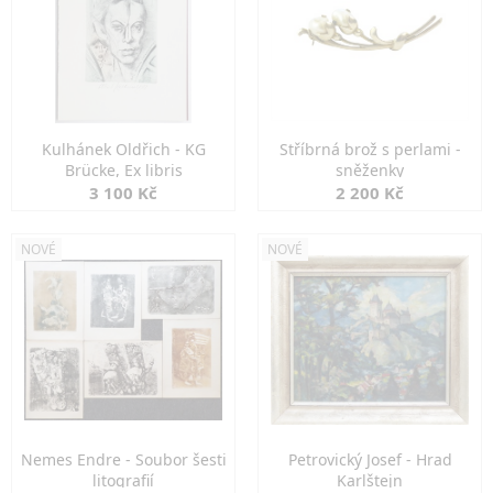
Kulhánek Oldřich - KG
Stříbrná brož s perlami -
Brücke, Ex libris
sněženky
3 100 Kč
2 200 Kč
NOVÉ
NOVÉ
Nemes Endre - Soubor šesti
Petrovický Josef - Hrad
litografií
Karlštejn