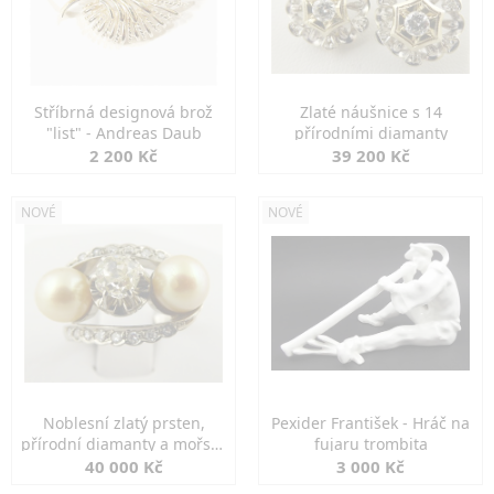
Stříbrná designová brož
Zlaté náušnice s 14
"list" - Andreas Daub
přírodními diamanty
2 200 Kč
39 200 Kč
NOVÉ
NOVÉ
Noblesní zlatý prsten,
Pexider František - Hráč na
přírodní diamanty a mořské
fujaru trombita
perly
40 000 Kč
3 000 Kč