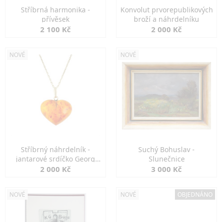
Stříbrná harmonika -
Konvolut prvorepublikových
přívěsek
broží a náhrdelníku
2 100 Kč
2 000 Kč
NOVÉ
NOVÉ
Stříbrný náhrdelník -
Suchý Bohuslav -
jantarové srdíčko Georg
Slunečnice
Kramer
2 000 Kč
3 000 Kč
NOVÉ
NOVÉ
OBJEDNÁNO