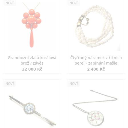
NOVÉ
NOVÉ
Grandiozní zlatá korálová
Čtyřřadý náramek z říčních
brož / závěs
perel - zapínání mašle
32 000 Kč
2 400 Kč
NOVÉ
NOVÉ