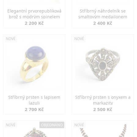
Elegantní prvorepubliková
Stříbrný náhrdelník se
brož s modrým spinelem
smaltovým medailonem
2 200 Kč
2 400 Kč
NOVÉ
NOVÉ
Stříbrný prsten s lapisem
Stříbrný prsten s onyxem a
lazuli
markazity
2 700 Kč
2 500 Kč
NOVÉ
OBJEDNÁNO
NOVÉ