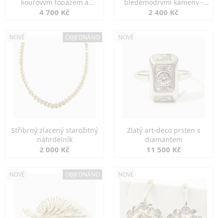
kouřovým topazem a
bleděmodrými kameny -
markazity
jemná elegance
4 700 Kč
2 400 Kč
NOVÉ
OBJEDNÁNO
NOVÉ
Stříbrný zlacený starožitný
Zlatý art-deco prsten s
náhrdelník
diamantem
2 000 Kč
11 500 Kč
NOVÉ
OBJEDNÁNO
NOVÉ