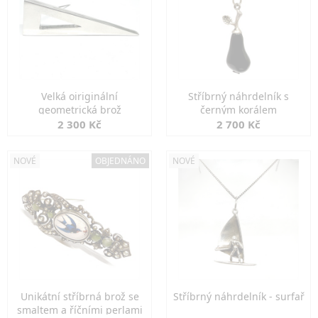
Velká oiriginální
Stříbrný náhrdelník s
geometrická brož
černým korálem
2 300 Kč
2 700 Kč
NOVÉ
OBJEDNÁNO
NOVÉ
Unikátní stříbrná brož se
Stříbrný náhrdelník - surfař
smaltem a říčními perlami