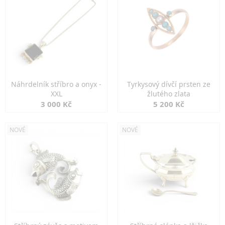
Náhrdelník stříbro a onyx -
Tyrkysový dívčí prsten ze
XXL
žlutého zlata
3 000 Kč
5 200 Kč
NOVÉ
NOVÉ