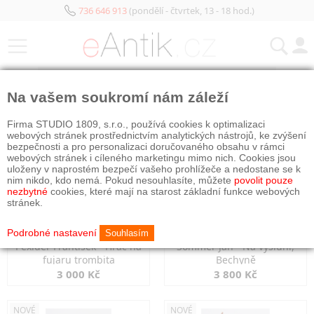
736 646 913
(pondělí - čtvrtek, 13 - 18 hod.)
KATEGORIE
Na vašem soukromí nám záleží
NOVÉ
NOVÉ
Firma STUDIO 1809, s.r.o., používá cookies k optimalizaci
webových stránek prostřednictvím analytických nástrojů, ke zvýšení
bezpečnosti a pro personalizaci doručovaného obsahu v rámci
webových stránek i cíleného marketingu mimo nich. Cookies jsou
uloženy v naprostém bezpečí vašeho prohlížeče a nedostane se k
nim nikdo, kdo nemá. Pokud nesouhlasíte, můžete
povolit pouze
nezbytné
cookies, které mají na starost základní funkce webových
stránek.
Podrobné nastavení
Souhlasím
Pexider František - Hráč na
Sommer Jan - Na výsluní,
fujaru trombita
Bechyně
3 000 Kč
3 800 Kč
NOVÉ
NOVÉ