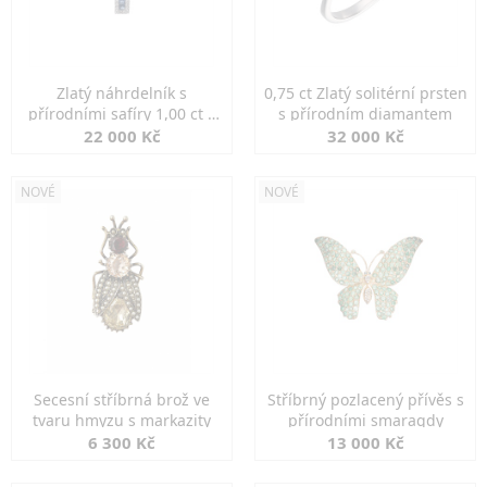
Zlatý náhrdelník s
0,75 ct Zlatý solitérní prsten
přírodními safíry 1,00 ct a
s přírodním diamantem
diamanty
22 000 Kč
32 000 Kč
NOVÉ
NOVÉ
Secesní stříbrná brož ve
Stříbrný pozlacený přívěs s
tvaru hmyzu s markazity
přírodními smaragdy
6 300 Kč
13 000 Kč