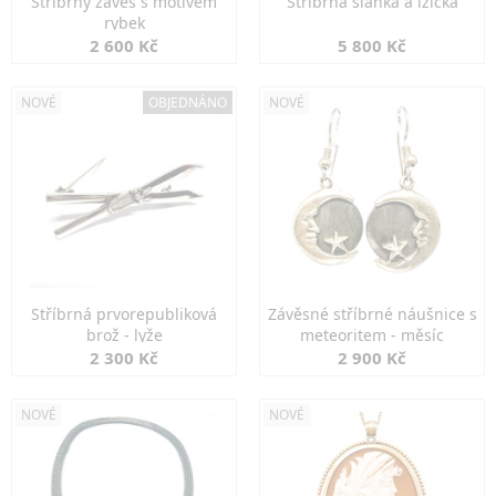
Stříbrný závěs s motivem
Stříbrná slánka a lžička
rybek
2 600 Kč
5 800 Kč
NOVÉ
OBJEDNÁNO
NOVÉ
Stříbrná prvorepubliková
Závěsné stříbrné náušnice s
brož - lyže
meteoritem - měsíc
2 300 Kč
2 900 Kč
NOVÉ
NOVÉ