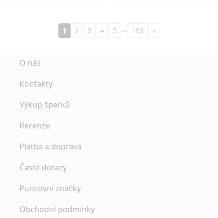
…
1
2
3
4
5
193
»
O nás
Kontakty
Výkup šperků
Recenze
Platba a doprava
Časté dotazy
Puncovní značky
Obchodní podmínky