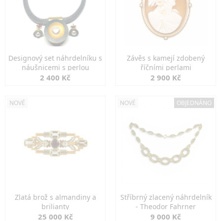
Designový set náhrdelníku s
Závěs s kamejí zdobený
náušnicemi s perlou
říčními perlami
2 400 Kč
2 900 Kč
NOVÉ
NOVÉ
OBJEDNÁNO
Zlatá brož s almandiny a
Stříbrný zlacený náhrdelník
brilianty
- Theodor Fahrner
25 000 Kč
9 000 Kč