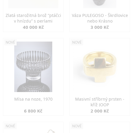
Zlatá starožitná brož “ptáčci
Váza PULEGOSO - Škrdlovice
v hnízdu” s perlami
nebo Krásno
40 000 Kč
3 000 Kč
NOVÉ
NOVÉ
Mísa na noze, 1970
Masivní stříbrný prsten -
kříž JOOP
6 800 Kč
2 000 Kč
NOVÉ
NOVÉ