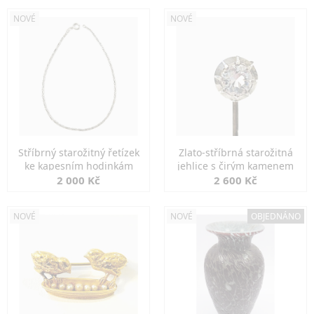
NOVÉ
NOVÉ
Stříbrný starožitný řetízek
Zlato-stříbrná starožitná
ke kapesním hodinkám
jehlice s čirým kamenem
2 000 Kč
2 600 Kč
NOVÉ
NOVÉ
OBJEDNÁNO