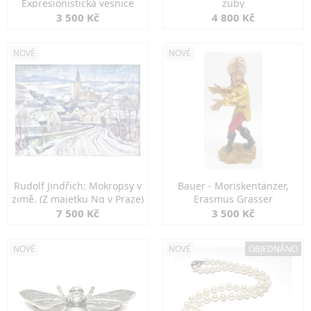
Expresionistická vesnice
zuby
3 500 Kč
4 800 Kč
NOVÉ
NOVÉ
Rudolf Jindřich: Mokropsy v
Bauer - Moriskentänzer,
zimě. (Z majetku Ng v Praze)
Erasmus Grasser
7 500 Kč
3 500 Kč
NOVÉ
NOVÉ
OBJEDNÁNO