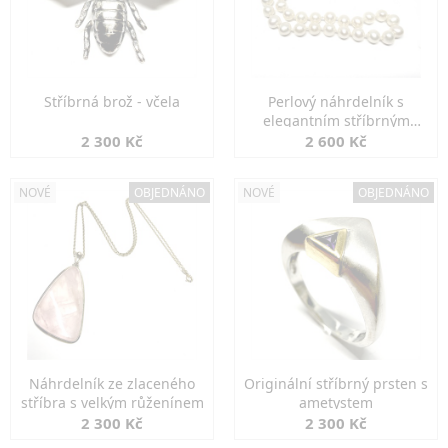
Stříbrná brož - včela
Perlový náhrdelník s
elegantním stříbrným
zapínáním
2 300 Kč
2 600 Kč
NOVÉ
OBJEDNÁNO
NOVÉ
OBJEDNÁNO
Náhrdelník ze zlaceného
Originální stříbrný prsten s
stříbra s velkým růženínem
ametystem
2 300 Kč
2 300 Kč