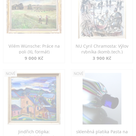
Vilém Wünsche: Práce na
NU Cyril Chramosta: Výlov
poli (XL formát)
rybníka (komb.tech.)
9 000 Kč
3 900 Kč
NOVÉ
NOVÉ
Jindřich Otipka:
skleněná platika Pasta na