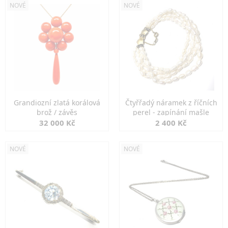
NOVÉ
NOVÉ
Grandiozní zlatá korálová
Čtyřřadý náramek z říčních
brož / závěs
perel - zapínání mašle
32 000 Kč
2 400 Kč
NOVÉ
NOVÉ