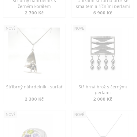
Stříbrný náhrdelník s
Unikátní stříbrná brož se
černým korálem
smaltem a říčními perlami
2 700 Kč
6 900 Kč
NOVÉ
NOVÉ
Stříbrný náhrdelník - surfař
Stříbrná brož s černými
perlami
2 300 Kč
2 000 Kč
NOVÉ
NOVÉ