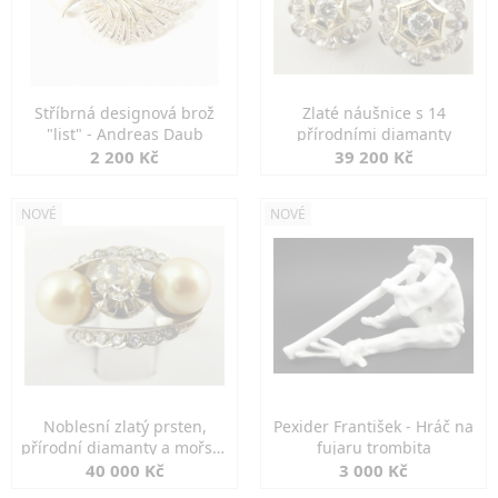
Stříbrná designová brož
Zlaté náušnice s 14
"list" - Andreas Daub
přírodními diamanty
2 200 Kč
39 200 Kč
NOVÉ
NOVÉ
Noblesní zlatý prsten,
Pexider František - Hráč na
přírodní diamanty a mořské
fujaru trombita
perly
40 000 Kč
3 000 Kč