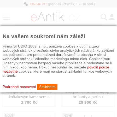
736 646 913
(pondělí - čtvrtek, 13 - 18 hod.)
KATEGORIE
Na vašem soukromí nám záleží
NOVÉ
NOVÉ
Firma STUDIO 1809, s.r.o., používá cookies k optimalizaci
webových stránek prostřednictvím analytických nástrojů, ke zvýšení
bezpečnosti a pro personalizaci doručovaného obsahu v rámci
webových stránek i cíleného marketingu mimo nich. Cookies jsou
uloženy v naprostém bezpečí vašeho prohlížeče a nedostane se k
nim nikdo, kdo nemá. Pokud nesouhlasíte, můžete
povolit pouze
nezbytné
cookies, které mají na starost základní funkce webových
stránek.
Podrobné nastavení
Souhlasím
Elegantní stříbrná brož s
Zlatý kolier se smaragdy,
koňakovým kamenem a
brilianty a perlou
markazity
2 700 Kč
28 900 Kč
NOVÉ
NOVÉ