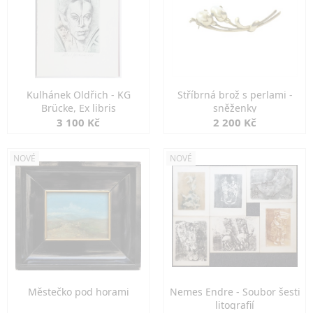
Kulhánek Oldřich - KG
Stříbrná brož s perlami -
Brücke, Ex libris
sněženky
3 100 Kč
2 200 Kč
NOVÉ
NOVÉ
Městečko pod horami
Nemes Endre - Soubor šesti
litografií