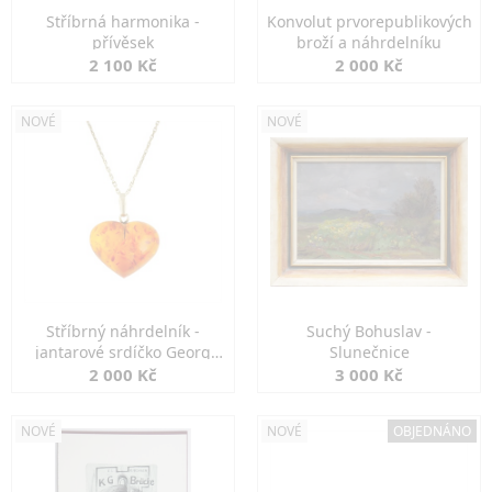
Stříbrná harmonika -
Konvolut prvorepublikových
přívěsek
broží a náhrdelníku
2 100 Kč
2 000 Kč
NOVÉ
NOVÉ
Stříbrný náhrdelník -
Suchý Bohuslav -
jantarové srdíčko Georg
Slunečnice
Kramer
2 000 Kč
3 000 Kč
NOVÉ
NOVÉ
OBJEDNÁNO