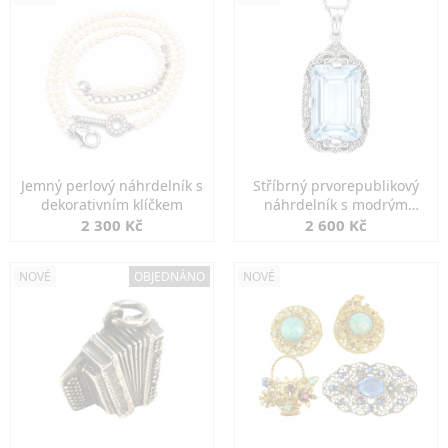
Jemný perlový náhrdelník s
Stříbrný prvorepublikový
dekorativním klíčkem
náhrdelník s modrým
spinelem
2 300 Kč
2 600 Kč
NOVÉ
OBJEDNÁNO
NOVÉ