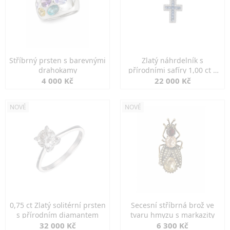
Stříbrný prsten s barevnými
Zlatý náhrdelník s
drahokamy
přírodními safíry 1,00 ct a
diamanty
4 000 Kč
22 000 Kč
NOVÉ
NOVÉ
0,75 ct Zlatý solitérní prsten
Secesní stříbrná brož ve
s přírodním diamantem
tvaru hmyzu s markazity
32 000 Kč
6 300 Kč