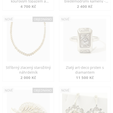
kouřovým topazem a
bleděmodrými kameny -
markazity
jemná elegance
4 700 Kč
2 400 Kč
NOVÉ
OBJEDNÁNO
NOVÉ
Stříbrný zlacený starožitný
Zlatý art-deco prsten s
náhrdelník
diamantem
2 000 Kč
11 500 Kč
NOVÉ
OBJEDNÁNO
NOVÉ