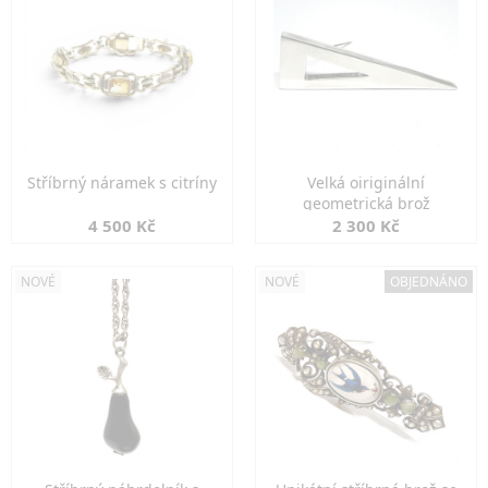
Stříbrný náramek s citríny
Velká oiriginální
geometrická brož
4 500 Kč
2 300 Kč
NOVÉ
NOVÉ
OBJEDNÁNO