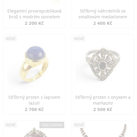
Elegantní prvorepubliková
Stříbrný náhrdelník se
brož s modrým spinelem
smaltovým medailonem
2 200 Kč
2 400 Kč
NOVÉ
NOVÉ
Stříbrný prsten s lapisem
Stříbrný prsten s onyxem a
lazuli
markazity
2 700 Kč
2 500 Kč
NOVÉ
OBJEDNÁNO
NOVÉ