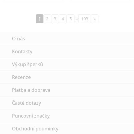
…
1
2
3
4
5
193
»
O nás
Kontakty
Výkup šperků
Recenze
Platba a doprava
Časté dotazy
Puncovní značky
Obchodní podmínky