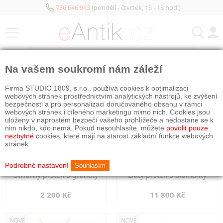
736 646 913
(pondělí - čtvrtek, 13 - 18 hod.)
KATEGORIE
Na vašem soukromí nám záleží
NOVÉ
NOVÉ
Firma STUDIO 1809, s.r.o., používá cookies k optimalizaci
webových stránek prostřednictvím analytických nástrojů, ke zvýšení
bezpečnosti a pro personalizaci doručovaného obsahu v rámci
webových stránek i cíleného marketingu mimo nich. Cookies jsou
uloženy v naprostém bezpečí vašeho prohlížeče a nedostane se k
nim nikdo, kdo nemá. Pokud nesouhlasíte, můžete
povolit pouze
nezbytné
cookies, které mají na starost základní funkce webových
stránek.
Podrobné nastavení
Souhlasím
Stříbrný prsten s granáty
Zlatý prsten s diamanty
2 200 Kč
11 800 Kč
NOVÉ
NOVÉ