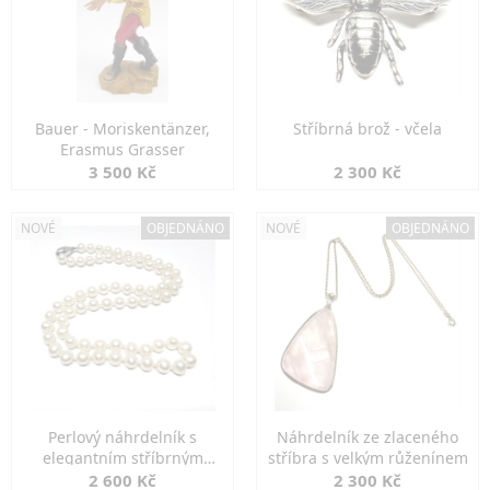
Bauer - Moriskentänzer,
Stříbrná brož - včela
Erasmus Grasser
3 500 Kč
2 300 Kč
NOVÉ
OBJEDNÁNO
NOVÉ
OBJEDNÁNO
Perlový náhrdelník s
Náhrdelník ze zlaceného
elegantním stříbrným
stříbra s velkým růženínem
zapínáním
2 600 Kč
2 300 Kč