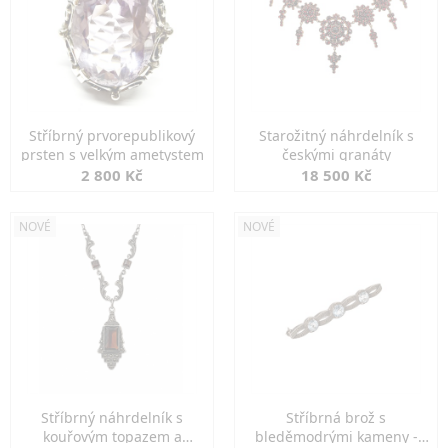
Stříbrný prvorepublikový
Starožitný náhrdelník s
prsten s velkým ametystem
českými granáty
2 800 Kč
18 500 Kč
NOVÉ
NOVÉ
Stříbrný náhrdelník s
Stříbrná brož s
kouřovým topazem a
bleděmodrými kameny -