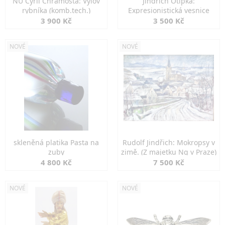
NU Cyril Chramosta: Výlov
Jindřich Otipka:
rybníka (komb.tech.)
Expresionistická vesnice
3 900 Kč
3 500 Kč
NOVÉ
NOVÉ
skleněná platika Pasta na
Rudolf Jindřich: Mokropsy v
zuby
zimě. (Z majetku Ng v Praze)
4 800 Kč
7 500 Kč
NOVÉ
NOVÉ