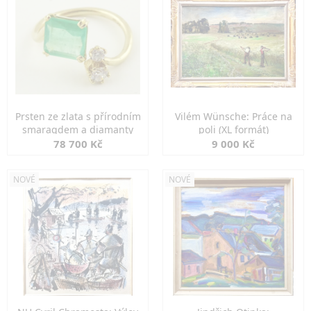
Prsten ze zlata s přírodním
Vilém Wünsche: Práce na
smaragdem a diamanty
poli (XL formát)
78 700 Kč
9 000 Kč
NOVÉ
NOVÉ