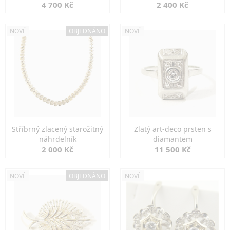
markazity
jemná elegance
4 700 Kč
2 400 Kč
NOVÉ
OBJEDNÁNO
NOVÉ
Stříbrný zlacený starožitný
Zlatý art-deco prsten s
náhrdelník
diamantem
2 000 Kč
11 500 Kč
NOVÉ
OBJEDNÁNO
NOVÉ