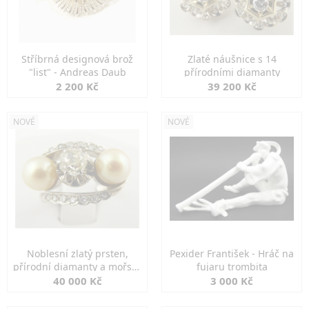
Stříbrná designová brož
Zlaté náušnice s 14
"list" - Andreas Daub
přírodními diamanty
2 200 Kč
39 200 Kč
NOVÉ
NOVÉ
Noblesní zlatý prsten,
Pexider František - Hráč na
přírodní diamanty a mořské
fujaru trombita
perly
40 000 Kč
3 000 Kč