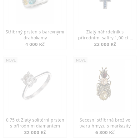
Stříbrný prsten s barevnými
Zlatý náhrdelník s
drahokamy
přírodními safíry 1,00 ct a
diamanty
4 000 Kč
22 000 Kč
NOVÉ
NOVÉ
0,75 ct Zlatý solitérní prsten
Secesní stříbrná brož ve
s přírodním diamantem
tvaru hmyzu s markazity
32 000 Kč
6 300 Kč