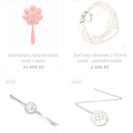
Grandiozní zlatá korálová
Čtyřřadý náramek z říčních
brož / závěs
perel - zapínání mašle
32 000 Kč
2 400 Kč
NOVÉ
NOVÉ