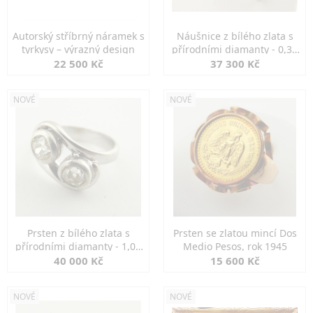
Autorský stříbrný náramek s
Náušnice z bílého zlata s
tyrkysy – výrazný design
přírodními diamanty - 0,30
ct
22 500 Kč
37 300 Kč
NOVÉ
NOVÉ
Prsten z bílého zlata s
Prsten se zlatou mincí Dos
přírodními diamanty - 1,00
Medio Pesos, rok 1945
ct
40 000 Kč
15 600 Kč
NOVÉ
NOVÉ