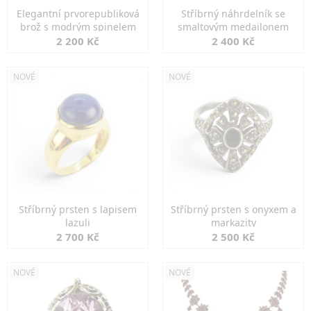
Elegantní prvorepubliková
Stříbrný náhrdelník se
brož s modrým spinelem
smaltovým medailonem
2 200 Kč
2 400 Kč
NOVÉ
NOVÉ
Stříbrný prsten s lapisem
Stříbrný prsten s onyxem a
lazuli
markazity
2 700 Kč
2 500 Kč
NOVÉ
NOVÉ