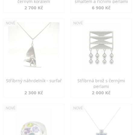
černým korálem
smaltem a říčními perlami
2 700 Kč
6 900 Kč
NOVÉ
NOVÉ
Stříbrný náhrdelník - surfař
Stříbrná brož s černými
perlami
2 300 Kč
2 000 Kč
NOVÉ
NOVÉ