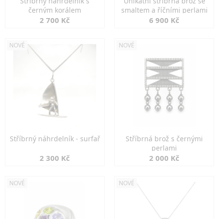
Stříbrný náhrdelník s
Unikátní stříbrná brož se
černým korálem
smaltem a říčními perlami
2 700 Kč
6 900 Kč
NOVÉ
NOVÉ
Stříbrný náhrdelník - surfař
Stříbrná brož s černými
perlami
2 300 Kč
2 000 Kč
NOVÉ
NOVÉ