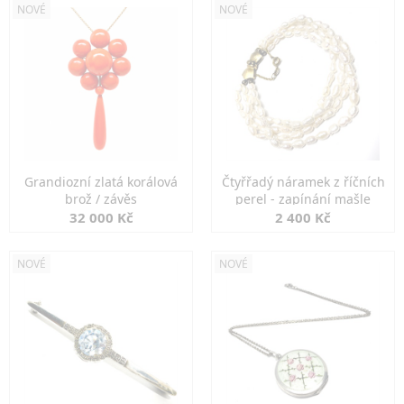
NOVÉ
NOVÉ
Grandiozní zlatá korálová
Čtyřřadý náramek z říčních
brož / závěs
perel - zapínání mašle
32 000 Kč
2 400 Kč
NOVÉ
NOVÉ