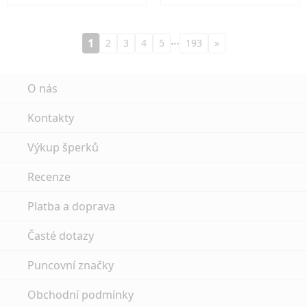
…
1
2
3
4
5
193
»
O nás
Kontakty
Výkup šperků
Recenze
Platba a doprava
Časté dotazy
Puncovní značky
Obchodní podmínky