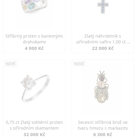
Stříbrný prsten s barevnými
Zlatý náhrdelník s
drahokamy
přírodními safíry 1,00 ct a
diamanty
4 000 Kč
22 000 Kč
NOVÉ
NOVÉ
0,75 ct Zlatý solitérní prsten
Secesní stříbrná brož ve
s přírodním diamantem
tvaru hmyzu s markazity
32 000 Kč
6 300 Kč