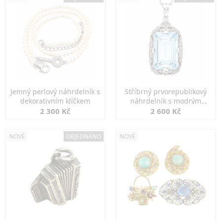
Jemný perlový náhrdelník s
Stříbrný prvorepublikový
dekorativním klíčkem
náhrdelník s modrým
spinelem
2 300 Kč
2 600 Kč
NOVÉ
OBJEDNÁNO
NOVÉ