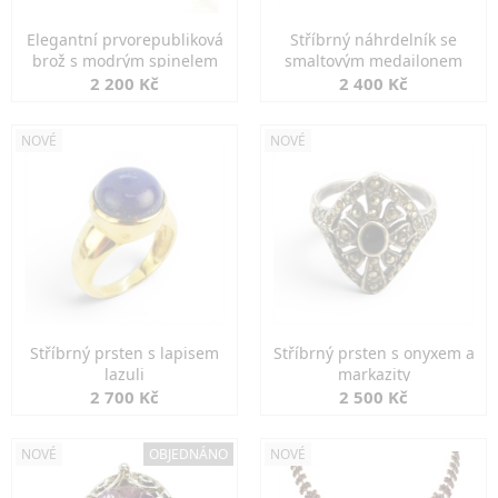
Elegantní prvorepubliková
Stříbrný náhrdelník se
brož s modrým spinelem
smaltovým medailonem
2 200 Kč
2 400 Kč
NOVÉ
NOVÉ
Stříbrný prsten s lapisem
Stříbrný prsten s onyxem a
lazuli
markazity
2 700 Kč
2 500 Kč
NOVÉ
OBJEDNÁNO
NOVÉ