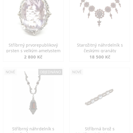
Stříbrný prvorepublikový
Starožitný náhrdelník s
prsten s velkým ametystem
českými granáty
2 800 Kč
18 500 Kč
NOVÉ
OBJEDNÁNO
NOVÉ
Stříbrný náhrdelník s
Stříbrná brož s