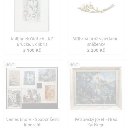
Kulhánek Oldřich - KG
Stříbrná brož s perlami -
Brücke, Ex libris
sněženky
3 100 Kč
2 200 Kč
NOVÉ
NOVÉ
Nemes Endre - Soubor šesti
Petrovický Josef - Hrad
litografií
Karlštejn