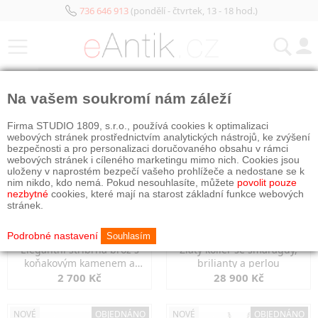
736 646 913
(pondělí - čtvrtek, 13 - 18 hod.)
KATEGORIE
Na vašem soukromí nám záleží
NOVÉ
OBJEDNÁNO
NOVÉ
OBJEDNÁNO
Firma STUDIO 1809, s.r.o., používá cookies k optimalizaci
webových stránek prostřednictvím analytických nástrojů, ke zvýšení
bezpečnosti a pro personalizaci doručovaného obsahu v rámci
webových stránek i cíleného marketingu mimo nich. Cookies jsou
uloženy v naprostém bezpečí vašeho prohlížeče a nedostane se k
nim nikdo, kdo nemá. Pokud nesouhlasíte, můžete
povolit pouze
nezbytné
cookies, které mají na starost základní funkce webových
stránek.
Podrobné nastavení
Souhlasím
Elegantní stříbrná brož s
Zlatý kolier se smaragdy,
koňakovým kamenem a
brilianty a perlou
markazity
2 700 Kč
28 900 Kč
NOVÉ
OBJEDNÁNO
NOVÉ
OBJEDNÁNO