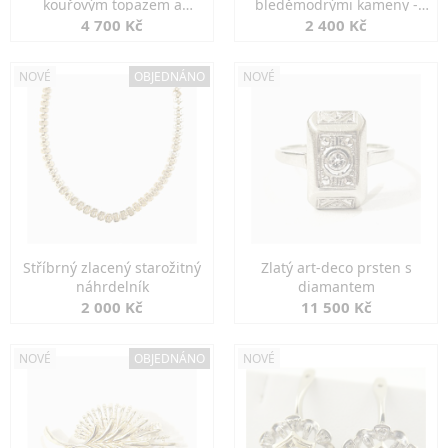
kouřovým topazem a
bleděmodrými kameny -
markazity
jemná elegance
4 700 Kč
2 400 Kč
NOVÉ
OBJEDNÁNO
NOVÉ
Stříbrný zlacený starožitný
Zlatý art-deco prsten s
náhrdelník
diamantem
2 000 Kč
11 500 Kč
NOVÉ
OBJEDNÁNO
NOVÉ