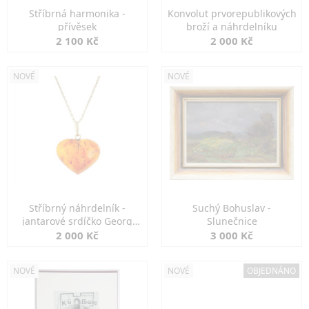
Stříbrná harmonika -
Konvolut prvorepublikových
přívěsek
broží a náhrdelníku
2 100 Kč
2 000 Kč
NOVÉ
NOVÉ
Stříbrný náhrdelník -
Suchý Bohuslav -
jantarové srdíčko Georg
Slunečnice
Kramer
2 000 Kč
3 000 Kč
NOVÉ
NOVÉ
OBJEDNÁNO