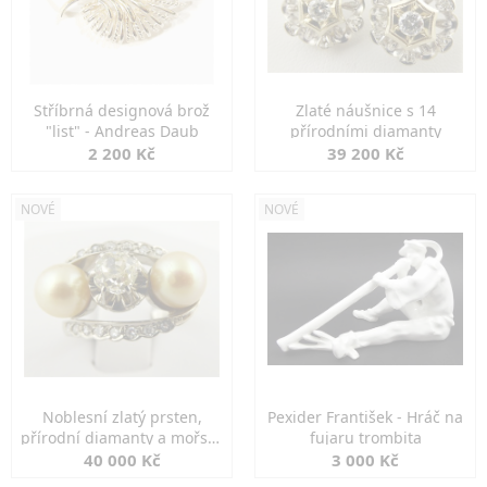
Stříbrná designová brož
Zlaté náušnice s 14
"list" - Andreas Daub
přírodními diamanty
2 200 Kč
39 200 Kč
NOVÉ
NOVÉ
Noblesní zlatý prsten,
Pexider František - Hráč na
přírodní diamanty a mořské
fujaru trombita
perly
40 000 Kč
3 000 Kč