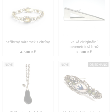
Stříbrný náramek s citríny
Velká oiriginální
geometrická brož
4 500 Kč
2 300 Kč
NOVÉ
NOVÉ
OBJEDNÁNO