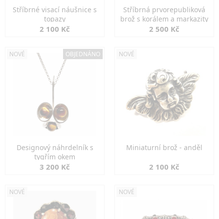
Stříbrné visací náušnice s
Stříbrná prvorepubliková
topazy
brož s korálem a markazity
2 100 Kč
2 500 Kč
NOVÉ
OBJEDNÁNO
NOVÉ
Designový náhrdelník s
Miniaturní brož - anděl
tygřím okem
3 200 Kč
2 100 Kč
NOVÉ
NOVÉ