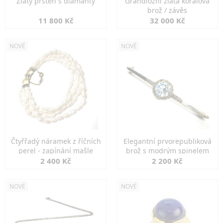
Zlatý prsten s diamanty
Grandiozní zlatá korálová
brož / závěs
11 800 Kč
32 000 Kč
NOVÉ
NOVÉ
Čtyřřadý náramek z říčních
Elegantní prvorepubliková
perel - zapínání mašle
brož s modrým spinelem
2 400 Kč
2 200 Kč
NOVÉ
NOVÉ