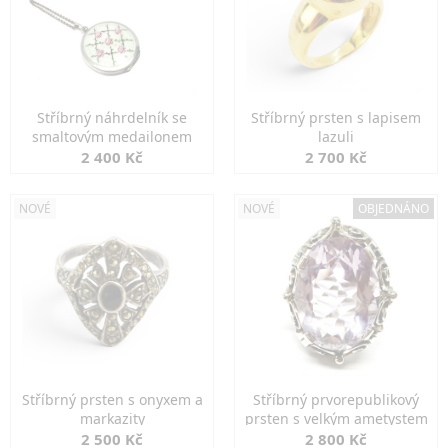
Stříbrný náhrdelník se
Stříbrný prsten s lapisem
smaltovým medailonem
lazuli
2 400 Kč
2 700 Kč
NOVÉ
NOVÉ
OBJEDNÁNO
Stříbrný prsten s onyxem a
Stříbrný prvorepublikový
markazity
prsten s velkým ametystem
2 500 Kč
2 800 Kč