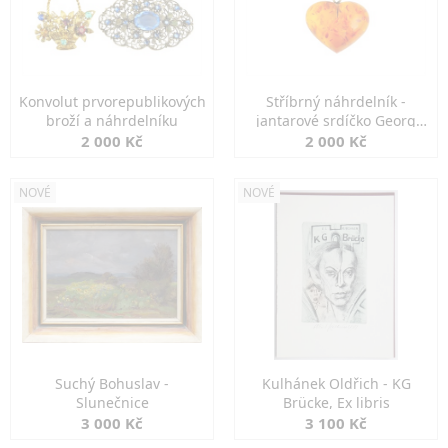
Konvolut prvorepublikových
Stříbrný náhrdelník -
broží a náhrdelníku
jantarové srdíčko Georg
Kramer
2 000 Kč
2 000 Kč
NOVÉ
NOVÉ
Suchý Bohuslav -
Kulhánek Oldřich - KG
Slunečnice
Brücke, Ex libris
3 000 Kč
3 100 Kč