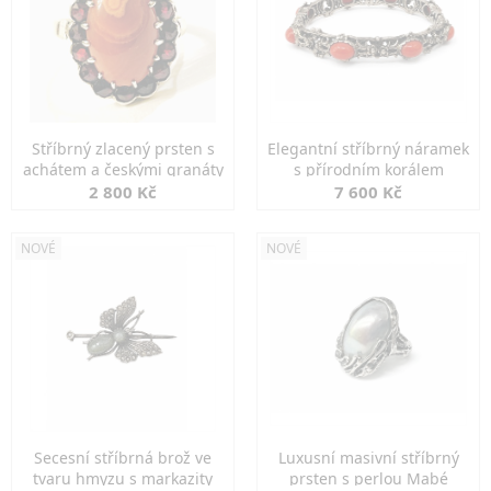
Stříbrný zlacený prsten s
Elegantní stříbrný náramek
achátem a českými granáty
s přírodním korálem
2 800 Kč
7 600 Kč
NOVÉ
NOVÉ
Secesní stříbrná brož ve
Luxusní masivní stříbrný
tvaru hmyzu s markazity
prsten s perlou Mabé