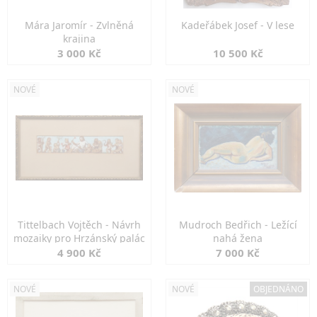
Mára Jaromír - Zvlněná
Kadeřábek Josef - V lese
krajina
3 000 Kč
10 500 Kč
NOVÉ
NOVÉ
Tittelbach Vojtěch - Návrh
Mudroch Bedřich - Ležící
mozaiky pro Hrzánský palác
nahá žena
4 900 Kč
7 000 Kč
NOVÉ
NOVÉ
OBJEDNÁNO