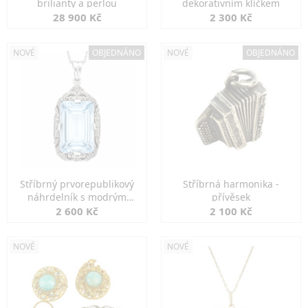
brilianty a perlou
dekorativním klíčkem
28 900 Kč
2 300 Kč
NOVÉ
OBJEDNÁNO
NOVÉ
OBJEDNÁNO
Stříbrný prvorepublikový
Stříbrná harmonika -
náhrdelník s modrým
přívěsek
spinelem
2 600 Kč
2 100 Kč
NOVÉ
NOVÉ