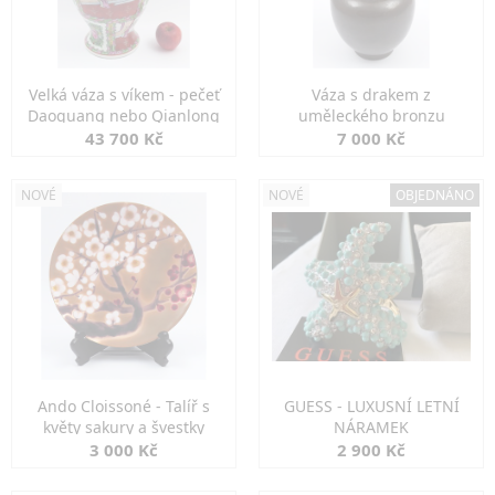
Velká váza s víkem - pečeť
Váza s drakem z
Daoguang nebo Qianlong
uměleckého bronzu
43 700 Kč
7 000 Kč
NOVÉ
NOVÉ
OBJEDNÁNO
Ando Cloissoné - Talíř s
GUESS - LUXUSNÍ LETNÍ
květy sakury a švestky
NÁRAMEK
3 000 Kč
2 900 Kč