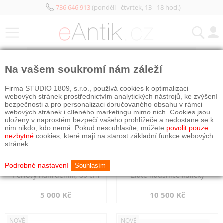
736 646 913
(pondělí - čtvrtek, 13 - 18 hod.)
KATEGORIE
Na vašem soukromí nám záleží
NOVÉ
NOVÉ
Firma STUDIO 1809, s.r.o., používá cookies k optimalizaci
webových stránek prostřednictvím analytických nástrojů, ke zvýšení
bezpečnosti a pro personalizaci doručovaného obsahu v rámci
webových stránek i cíleného marketingu mimo nich. Cookies jsou
uloženy v naprostém bezpečí vašeho prohlížeče a nedostane se k
nim nikdo, kdo nemá. Pokud nesouhlasíte, můžete
povolit pouze
nezbytné
cookies, které mají na starost základní funkce webových
stránek.
Podrobné nastavení
Souhlasím
Perlový náhrdelník, 80 cm
Zlaté náušnice kuličky
5 000 Kč
10 500 Kč
NOVÉ
NOVÉ