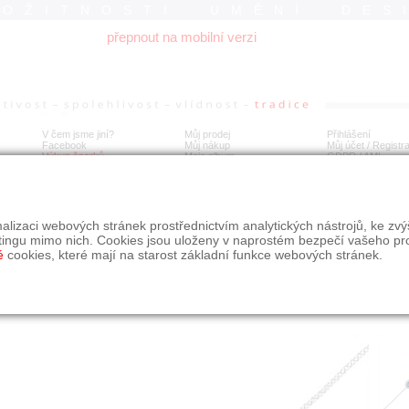
ROŽITNOSTI UMĚNÍ DES
přepnout na mobilní verzi
V čem jsme jiní?
Můj prodej
Přihlášení
Facebook
Můj nákup
Můj účet / Registr
Výkup šperků
Moje album
GDPR
/
AML
gantní náramek s přírodními safíry a diamanty
alizaci webových stránek prostřednictvím analytických nástrojů, ke zv
tingu mimo nich. Cookies jsou uloženy v naprostém bezpečí vašeho pr
é
cookies, které mají na starost základní funkce webových stránek.
Í
MÍSTO EXPEDICE
Počet návštěv: 186
poslat příteli
Moravskoslezský kraj
uložit do alba
dotaz na prodejce