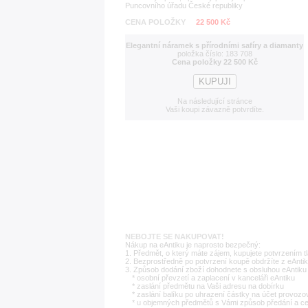
Puncovního úřadu České republiky
CENA POLOŽKY
22 500 Kč
Elegantní náramek s přírodními safíry a diamanty
položka číslo: 183 708
Cena položky 22 500 Kč
Na následující stránce
Vaši koupi závazně potvrdíte.
NEBOJTE SE NAKUPOVAT!
Nákup na eAntiku je naprosto bezpečný:
1. Předmět, o který máte zájem, kupujete potvrzením t
2. Bezprostředně po potvrzení koupě obdržíte z eAntik
3. Způsob dodání zboží dohodnete s obsluhou eAntiku 
* osobní převzetí a zaplacení v kanceláři eAntiku
* zaslání předmětu na Vaši adresu na dobírku
* zaslání balíku po uhrazení částky na účet provozo
* u objemných předmětů s Vámi způsob předání a c