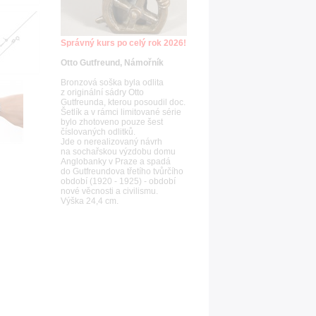
Správný kurs po celý rok 2026!
Otto Gutfreund, Námořník
Bronzová soška byla odlita
z originální sádry Otto
Gutfreunda, kterou posoudil doc.
Šetlík a v rámci limitované série
bylo zhotoveno pouze šest
číslovaných odlitků.
Jde o nerealizovaný návrh
na sochařskou výzdobu domu
Anglobanky v Praze a spadá
do Gutfreundova třetího tvůrčího
období (1920 - 1925) - období
nové věcnosti a civilismu.
Výška 24,4 cm.