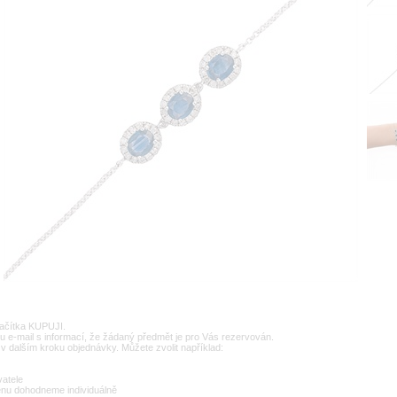
lačítka KUPUJI.
u e-mail s informací, že žádaný předmět je pro Vás rezervován.
v dalším kroku objednávky. Můžete zvolit například:
vatele
enu dohodneme individuálně