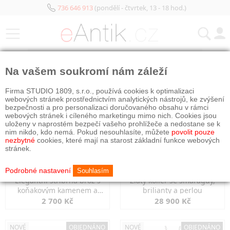
736 646 913
(pondělí - čtvrtek, 13 - 18 hod.)
KATEGORIE
Na vašem soukromí nám záleží
NOVÉ
OBJEDNÁNO
NOVÉ
OBJEDNÁNO
Firma STUDIO 1809, s.r.o., používá cookies k optimalizaci
webových stránek prostřednictvím analytických nástrojů, ke zvýšení
bezpečnosti a pro personalizaci doručovaného obsahu v rámci
webových stránek i cíleného marketingu mimo nich. Cookies jsou
uloženy v naprostém bezpečí vašeho prohlížeče a nedostane se k
nim nikdo, kdo nemá. Pokud nesouhlasíte, můžete
povolit pouze
nezbytné
cookies, které mají na starost základní funkce webových
stránek.
Podrobné nastavení
Souhlasím
Elegantní stříbrná brož s
Zlatý kolier se smaragdy,
koňakovým kamenem a
brilianty a perlou
markazity
2 700 Kč
28 900 Kč
NOVÉ
OBJEDNÁNO
NOVÉ
OBJEDNÁNO