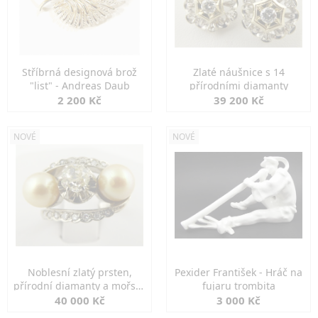
Stříbrná designová brož
Zlaté náušnice s 14
"list" - Andreas Daub
přírodními diamanty
2 200 Kč
39 200 Kč
NOVÉ
NOVÉ
Noblesní zlatý prsten,
Pexider František - Hráč na
přírodní diamanty a mořské
fujaru trombita
perly
40 000 Kč
3 000 Kč