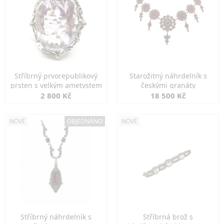
Stříbrný prvorepublikový
Starožitný náhrdelník s
prsten s velkým ametystem
českými granáty
2 800 Kč
18 500 Kč
NOVÉ
OBJEDNÁNO
NOVÉ
Stříbrný náhrdelník s
Stříbrná brož s