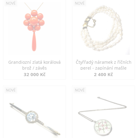
NOVÉ
NOVÉ
Grandiozní zlatá korálová
Čtyřřadý náramek z říčních
brož / závěs
perel - zapínání mašle
32 000 Kč
2 400 Kč
NOVÉ
NOVÉ