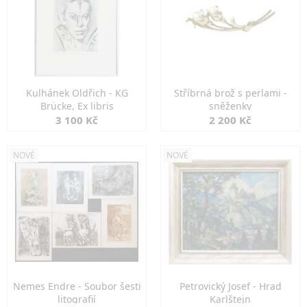
Kulhánek Oldřich - KG
Stříbrná brož s perlami -
Brücke, Ex libris
sněženky
3 100 Kč
2 200 Kč
NOVÉ
NOVÉ
Nemes Endre - Soubor šesti
Petrovický Josef - Hrad
litografií
Karlštejn