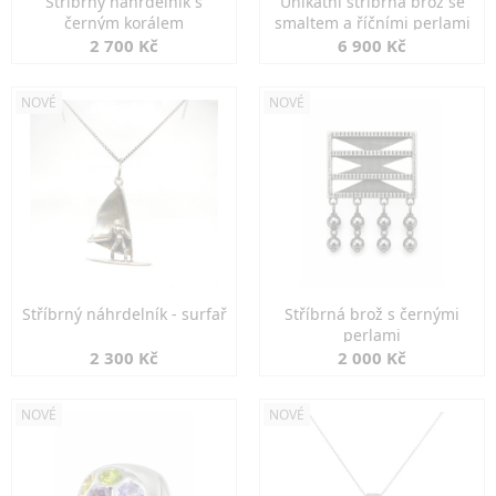
Stříbrný náhrdelník s
Unikátní stříbrná brož se
černým korálem
smaltem a říčními perlami
2 700 Kč
6 900 Kč
NOVÉ
NOVÉ
Stříbrný náhrdelník - surfař
Stříbrná brož s černými
perlami
2 300 Kč
2 000 Kč
NOVÉ
NOVÉ