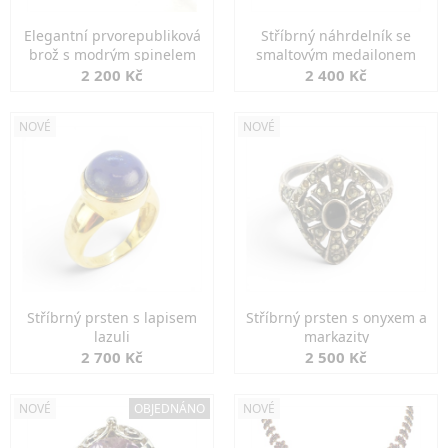
Elegantní prvorepubliková
Stříbrný náhrdelník se
brož s modrým spinelem
smaltovým medailonem
2 200 Kč
2 400 Kč
NOVÉ
NOVÉ
Stříbrný prsten s lapisem
Stříbrný prsten s onyxem a
lazuli
markazity
2 700 Kč
2 500 Kč
NOVÉ
OBJEDNÁNO
NOVÉ