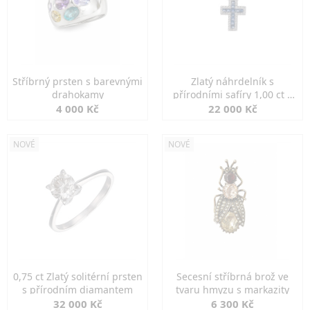
Stříbrný prsten s barevnými
Zlatý náhrdelník s
drahokamy
přírodními safíry 1,00 ct a
diamanty
4 000 Kč
22 000 Kč
NOVÉ
NOVÉ
0,75 ct Zlatý solitérní prsten
Secesní stříbrná brož ve
s přírodním diamantem
tvaru hmyzu s markazity
32 000 Kč
6 300 Kč