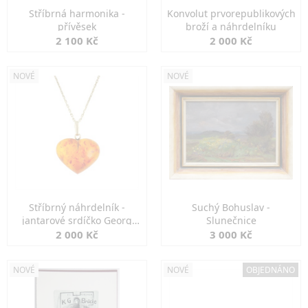
Stříbrná harmonika -
Konvolut prvorepublikových
přívěsek
broží a náhrdelníku
2 100 Kč
2 000 Kč
NOVÉ
NOVÉ
Stříbrný náhrdelník -
Suchý Bohuslav -
jantarové srdíčko Georg
Slunečnice
Kramer
2 000 Kč
3 000 Kč
NOVÉ
NOVÉ
OBJEDNÁNO