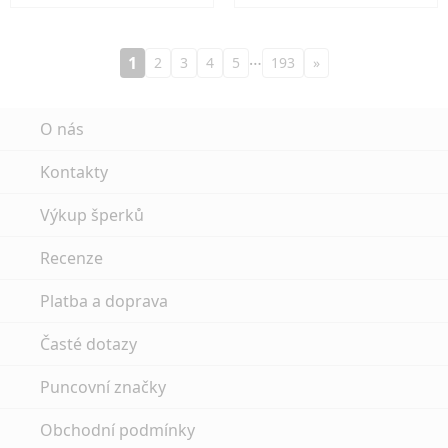
…
1
2
3
4
5
193
»
O nás
Kontakty
Výkup šperků
Recenze
Platba a doprava
Časté dotazy
Puncovní značky
Obchodní podmínky