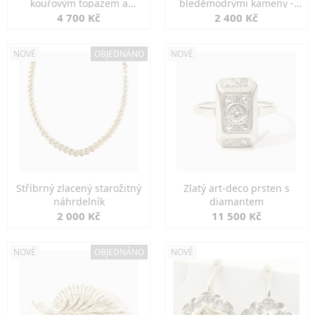
kouřovým topazem a
bleděmodrými kameny -
markazity
jemná elegance
4 700 Kč
2 400 Kč
NOVÉ
OBJEDNÁNO
NOVÉ
Stříbrný zlacený starožitný
Zlatý art-deco prsten s
náhrdelník
diamantem
2 000 Kč
11 500 Kč
NOVÉ
OBJEDNÁNO
NOVÉ