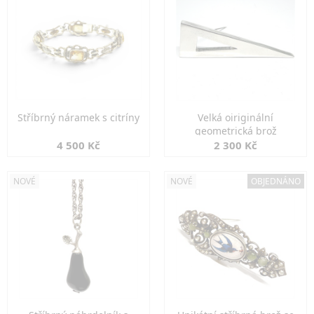
Stříbrný náramek s citríny
Velká oiriginální
geometrická brož
4 500 Kč
2 300 Kč
NOVÉ
NOVÉ
OBJEDNÁNO