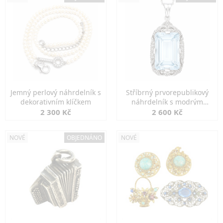
Jemný perlový náhrdelník s
Stříbrný prvorepublikový
dekorativním klíčkem
náhrdelník s modrým
spinelem
2 300 Kč
2 600 Kč
NOVÉ
OBJEDNÁNO
NOVÉ