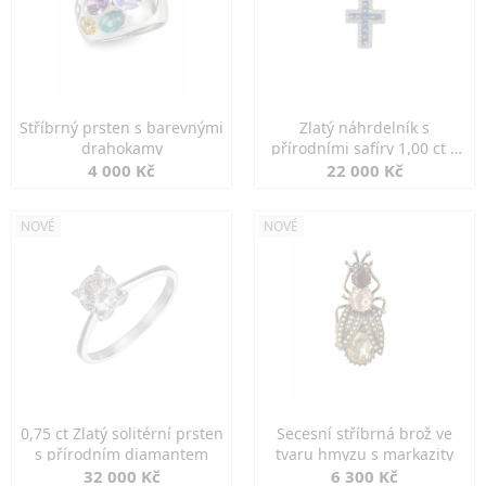
Stříbrný prsten s barevnými
Zlatý náhrdelník s
drahokamy
přírodními safíry 1,00 ct a
diamanty
4 000 Kč
22 000 Kč
NOVÉ
NOVÉ
0,75 ct Zlatý solitérní prsten
Secesní stříbrná brož ve
s přírodním diamantem
tvaru hmyzu s markazity
32 000 Kč
6 300 Kč