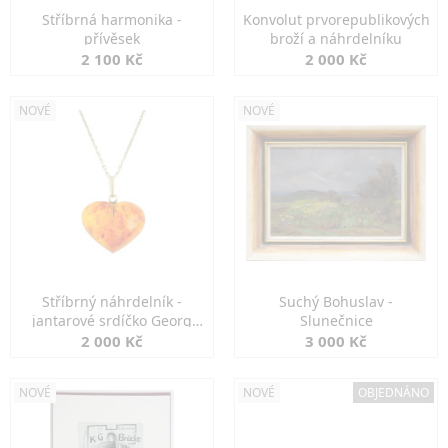
Stříbrná harmonika -
Konvolut prvorepublikových
přívěsek
broží a náhrdelníku
2 100 Kč
2 000 Kč
NOVÉ
NOVÉ
Stříbrný náhrdelník -
Suchý Bohuslav -
jantarové srdíčko Georg
Slunečnice
Kramer
2 000 Kč
3 000 Kč
NOVÉ
NOVÉ
OBJEDNÁNO