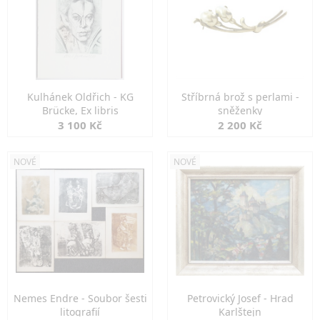
Kulhánek Oldřich - KG
Stříbrná brož s perlami -
Brücke, Ex libris
sněženky
3 100 Kč
2 200 Kč
NOVÉ
NOVÉ
Nemes Endre - Soubor šesti
Petrovický Josef - Hrad
litografií
Karlštejn