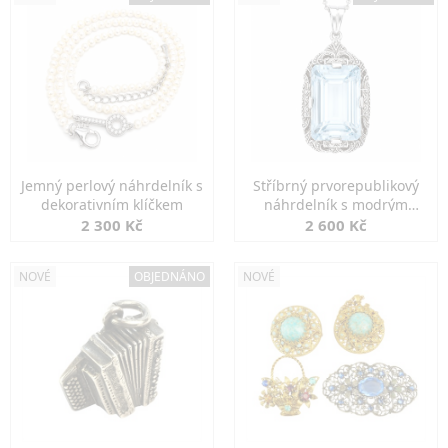
Jemný perlový náhrdelník s
Stříbrný prvorepublikový
dekorativním klíčkem
náhrdelník s modrým
spinelem
2 300 Kč
2 600 Kč
NOVÉ
OBJEDNÁNO
NOVÉ