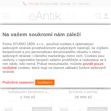
736 646 913
(pondělí - čtvrtek, 13 - 18 hod.)
KATEGORIE
Na vašem soukromí nám záleží
NOVÉ
OBJEDNÁNO
NOVÉ
OBJEDNÁNO
Firma STUDIO 1809, s.r.o., používá cookies k optimalizaci
webových stránek prostřednictvím analytických nástrojů, ke zvýšení
bezpečnosti a pro personalizaci doručovaného obsahu v rámci
webových stránek i cíleného marketingu mimo nich. Cookies jsou
uloženy v naprostém bezpečí vašeho prohlížeče a nedostane se k
nim nikdo, kdo nemá. Pokud nesouhlasíte, můžete
povolit pouze
nezbytné
cookies, které mají na starost základní funkce webových
stránek.
Podrobné nastavení
Souhlasím
Elegantní stříbrná brož s
Zlatý kolier se smaragdy,
koňakovým kamenem a
brilianty a perlou
markazity
2 700 Kč
28 900 Kč
NOVÉ
OBJEDNÁNO
NOVÉ
OBJEDNÁNO