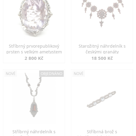
Stříbrný prvorepublikový
Starožitný náhrdelník s
prsten s velkým ametystem
českými granáty
2 800 Kč
18 500 Kč
NOVÉ
OBJEDNÁNO
NOVÉ
Stříbrný náhrdelník s
Stříbrná brož s