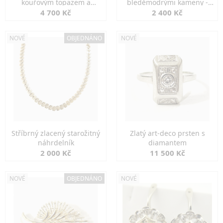
kouřovým topazem a
bleděmodrými kameny -
markazity
jemná elegance
4 700 Kč
2 400 Kč
NOVÉ
OBJEDNÁNO
NOVÉ
Stříbrný zlacený starožitný
Zlatý art-deco prsten s
náhrdelník
diamantem
2 000 Kč
11 500 Kč
NOVÉ
OBJEDNÁNO
NOVÉ