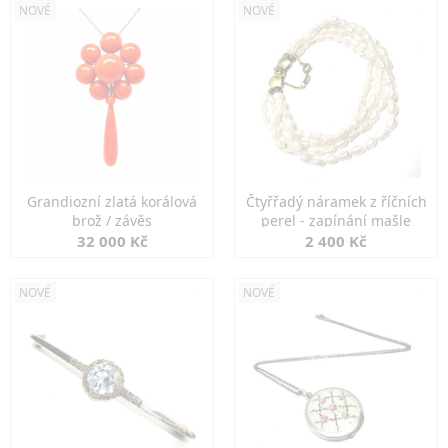
NOVÉ
NOVÉ
Grandiozní zlatá korálová
Čtyřřadý náramek z říčních
brož / závěs
perel - zapínání mašle
32 000 Kč
2 400 Kč
NOVÉ
NOVÉ