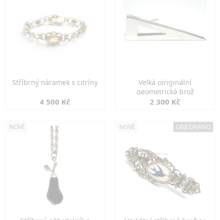
Stříbrný náramek s citríny
Velká oiriginální
geometrická brož
4 500 Kč
2 300 Kč
NOVÉ
NOVÉ
OBJEDNÁNO