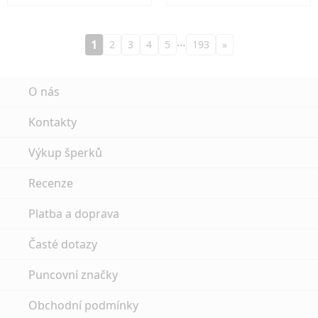
…
1
2
3
4
5
193
»
O nás
Kontakty
Výkup šperků
Recenze
Platba a doprava
Časté dotazy
Puncovní značky
Obchodní podmínky