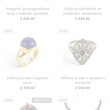
Elegantní prvorepubliková
Stříbrný náhrdelník se
brož s modrým spinelem
smaltovým medailonem
2 200 Kč
2 400 Kč
NOVÉ
NOVÉ
Stříbrný prsten s lapisem
Stříbrný prsten s onyxem a
lazuli
markazity
2 700 Kč
2 500 Kč
NOVÉ
OBJEDNÁNO
NOVÉ