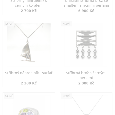
Stříbrný náhrdelník s
Unikátní stříbrná brož se
černým korálem
smaltem a říčními perlami
2 700 Kč
6 900 Kč
NOVÉ
NOVÉ
Stříbrný náhrdelník - surfař
Stříbrná brož s černými
perlami
2 300 Kč
2 000 Kč
NOVÉ
NOVÉ