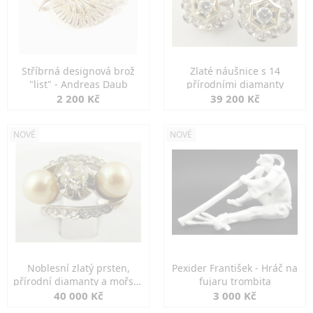
Stříbrná designová brož
Zlaté náušnice s 14
"list" - Andreas Daub
přírodními diamanty
2 200 Kč
39 200 Kč
NOVÉ
NOVÉ
Noblesní zlatý prsten,
Pexider František - Hráč na
přírodní diamanty a mořské
fujaru trombita
perly
40 000 Kč
3 000 Kč