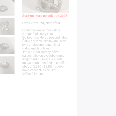
Správný kurs po celý rok 2026!
Otto Gutfreund, Námořník
Bronzová soška byla odlita
z originální sádry Otto
Gutfreunda, kterou posoudil doc.
Šetlík a v rámci limitované série
bylo zhotoveno pouze šest
číslovaných odlitků.
Jde o nerealizovaný návrh
na sochařskou výzdobu domu
Anglobanky v Praze a spadá
do Gutfreundova třetího tvůrčího
období (1920 - 1925) - období
nové věcnosti a civilismu.
Výška 24,4 cm.