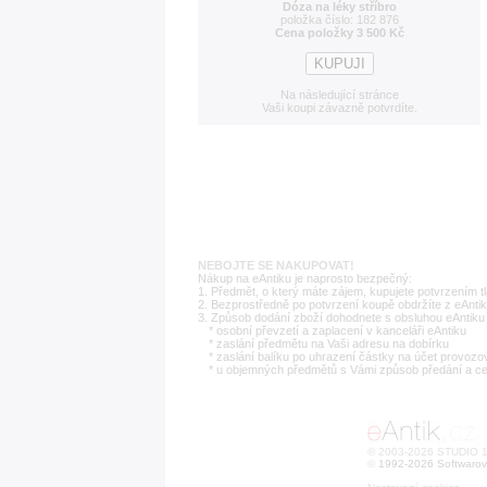
Dóza na léky stříbro
položka číslo: 182 876
Cena položky 3 500 Kč
Na následující stránce
Vaši koupi závazně potvrdíte.
NEBOJTE SE NAKUPOVAT!
Nákup na eAntiku je naprosto bezpečný:
1. Předmět, o který máte zájem, kupujete potvrzením t
2. Bezprostředně po potvrzení koupě obdržíte z eAntik
3. Způsob dodání zboží dohodnete s obsluhou eAntiku 
* osobní převzetí a zaplacení v kanceláři eAntiku
* zaslání předmětu na Vaši adresu na dobírku
* zaslání balíku po uhrazení částky na účet provozo
* u objemných předmětů s Vámi způsob předání a c
© 2003-2026 STUDIO 18
©
1992-2026 Softwarov