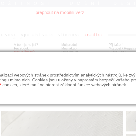
ROŽITNOSTI UMĚNÍ DES
přepnout na mobilní verzi
V čem jsme jiní?
Můj prodej
Přihlášení
Facebook
Můj nákup
Můj účet / Registr
Výkup šperků
Moje album
GDPR
/
AML
a na léky stříbro
alizaci webových stránek prostřednictvím analytických nástrojů, ke zv
tingu mimo nich. Cookies jsou uloženy v naprostém bezpečí vašeho pr
é
cookies, které mají na starost základní funkce webových stránek.
Í
MÍSTO EXPEDICE
Počet návštěv: 233
poslat příteli
Jihočeský kraj
uložit do alba
dotaz na prodejce