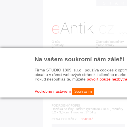
STA
O nás
Obchodní podmínky
Kontakty
Časté dotazy
Recenze
Ceník
Na vašem soukromí nám záleží
Detail položky
č. 182 876
Dóz
Firma STUDIO 1809, s.r.o., používá cookies k optim
obsahu v rámci webových stránek i cíleného marke
Pokud nesouhlasíte, můžete
povolit pouze nezbytn
KATEGORIE
HISTORICKÉ OBDOB
ostatní
1890-1940
Podrobné nastavení
Souhlasím
PODROBNÝ POPIS
Dózička na léky , stříbro ryzosti 800/1000 , rozměry
5,2 x 3,5 cm . Hmotnost 17,34 gr.
CENA POLOŽKY
3 500 Kč