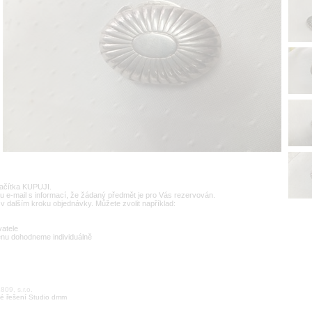
lačítka KUPUJI.
u e-mail s informací, že žádaný předmět je pro Vás rezervován.
v dalším kroku objednávky. Můžete zvolit například:
vatele
enu dohodneme individuálně
09, s.r.o.
é řešení Studio dmm