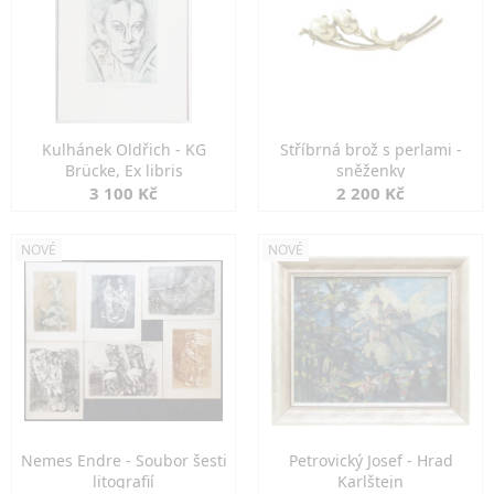
Kulhánek Oldřich - KG
Stříbrná brož s perlami -
Brücke, Ex libris
sněženky
3 100 Kč
2 200 Kč
NOVÉ
NOVÉ
Nemes Endre - Soubor šesti
Petrovický Josef - Hrad
litografií
Karlštejn