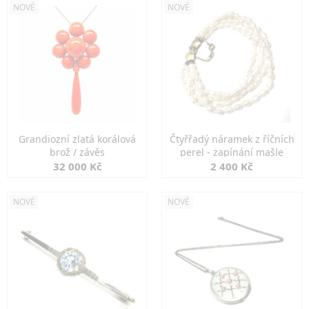
NOVÉ
NOVÉ
Grandiozní zlatá korálová
Čtyřřadý náramek z říčních
brož / závěs
perel - zapínání mašle
32 000 Kč
2 400 Kč
NOVÉ
NOVÉ