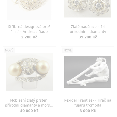
Stříbrná designová brož
Zlaté náušnice s 14
"list" - Andreas Daub
přírodními diamanty
2 200 Kč
39 200 Kč
NOVÉ
NOVÉ
Noblesní zlatý prsten,
Pexider František - Hráč na
přírodní diamanty a mořské
fujaru trombita
perly
40 000 Kč
3 000 Kč