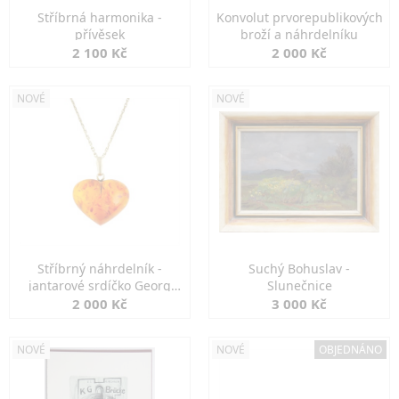
Stříbrná harmonika -
Konvolut prvorepublikových
přívěsek
broží a náhrdelníku
2 100 Kč
2 000 Kč
NOVÉ
NOVÉ
Stříbrný náhrdelník -
Suchý Bohuslav -
jantarové srdíčko Georg
Slunečnice
Kramer
2 000 Kč
3 000 Kč
NOVÉ
NOVÉ
OBJEDNÁNO