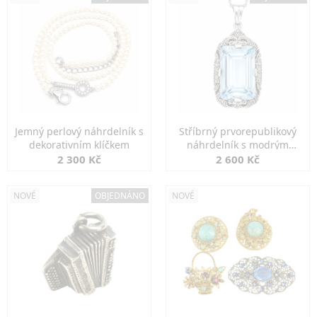
Jemný perlový náhrdelník s
Stříbrný prvorepublikový
dekorativním klíčkem
náhrdelník s modrým
spinelem
2 300 Kč
2 600 Kč
NOVÉ
OBJEDNÁNO
NOVÉ