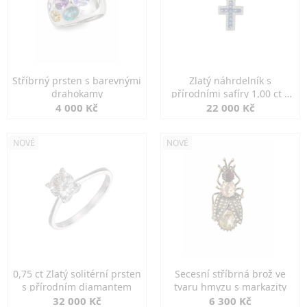
Stříbrný prsten s barevnými
Zlatý náhrdelník s
drahokamy
přírodními safíry 1,00 ct a
diamanty
4 000 Kč
22 000 Kč
NOVÉ
NOVÉ
0,75 ct Zlatý solitérní prsten
Secesní stříbrná brož ve
s přírodním diamantem
tvaru hmyzu s markazity
32 000 Kč
6 300 Kč