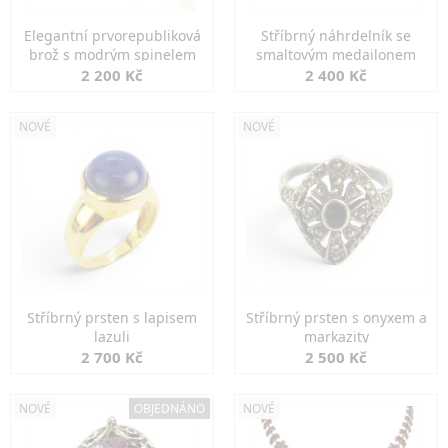
Elegantní prvorepubliková
Stříbrný náhrdelník se
brož s modrým spinelem
smaltovým medailonem
2 200 Kč
2 400 Kč
NOVÉ
NOVÉ
Stříbrný prsten s lapisem
Stříbrný prsten s onyxem a
lazuli
markazity
2 700 Kč
2 500 Kč
NOVÉ
OBJEDNÁNO
NOVÉ