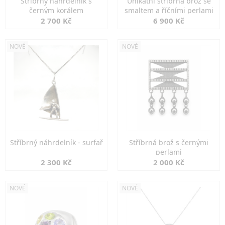
Stříbrný náhrdelník s
Unikátní stříbrná brož se
černým korálem
smaltem a říčními perlami
2 700 Kč
6 900 Kč
NOVÉ
NOVÉ
Stříbrný náhrdelník - surfař
Stříbrná brož s černými
perlami
2 300 Kč
2 000 Kč
NOVÉ
NOVÉ