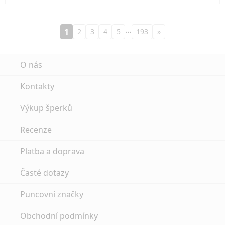
…
1
2
3
4
5
193
»
O nás
Kontakty
Výkup šperků
Recenze
Platba a doprava
Časté dotazy
Puncovní značky
Obchodní podmínky