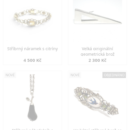
Stříbrný náramek s citríny
Velká oiriginální
geometrická brož
4 500 Kč
2 300 Kč
NOVÉ
NOVÉ
OBJEDNÁNO