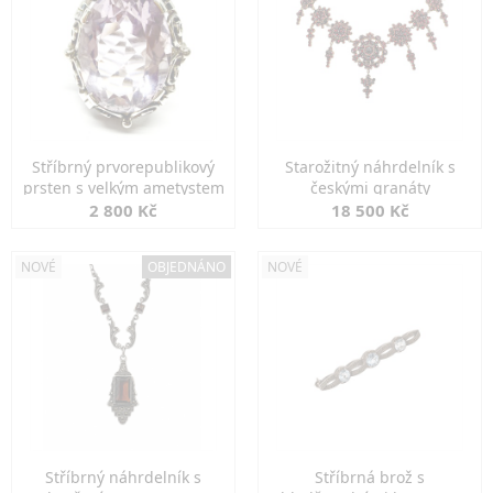
Stříbrný prvorepublikový
Starožitný náhrdelník s
prsten s velkým ametystem
českými granáty
2 800 Kč
18 500 Kč
NOVÉ
OBJEDNÁNO
NOVÉ
Stříbrný náhrdelník s
Stříbrná brož s