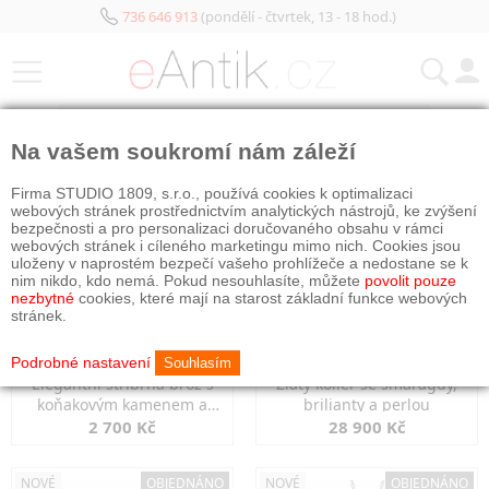
736 646 913
(pondělí - čtvrtek, 13 - 18 hod.)
KATEGORIE
Na vašem soukromí nám záleží
NOVÉ
OBJEDNÁNO
NOVÉ
OBJEDNÁNO
Firma STUDIO 1809, s.r.o., používá cookies k optimalizaci
webových stránek prostřednictvím analytických nástrojů, ke zvýšení
bezpečnosti a pro personalizaci doručovaného obsahu v rámci
webových stránek i cíleného marketingu mimo nich. Cookies jsou
uloženy v naprostém bezpečí vašeho prohlížeče a nedostane se k
nim nikdo, kdo nemá. Pokud nesouhlasíte, můžete
povolit pouze
nezbytné
cookies, které mají na starost základní funkce webových
stránek.
Podrobné nastavení
Souhlasím
Elegantní stříbrná brož s
Zlatý kolier se smaragdy,
koňakovým kamenem a
brilianty a perlou
markazity
2 700 Kč
28 900 Kč
NOVÉ
OBJEDNÁNO
NOVÉ
OBJEDNÁNO