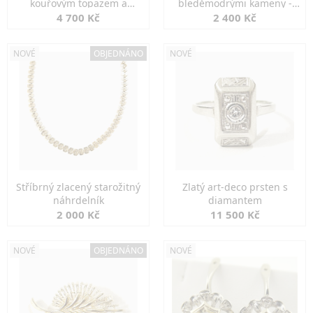
kouřovým topazem a
bleděmodrými kameny -
markazity
jemná elegance
4 700 Kč
2 400 Kč
NOVÉ
OBJEDNÁNO
NOVÉ
Stříbrný zlacený starožitný
Zlatý art-deco prsten s
náhrdelník
diamantem
2 000 Kč
11 500 Kč
NOVÉ
OBJEDNÁNO
NOVÉ