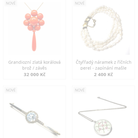
NOVÉ
NOVÉ
Grandiozní zlatá korálová
Čtyřřadý náramek z říčních
brož / závěs
perel - zapínání mašle
32 000 Kč
2 400 Kč
NOVÉ
NOVÉ