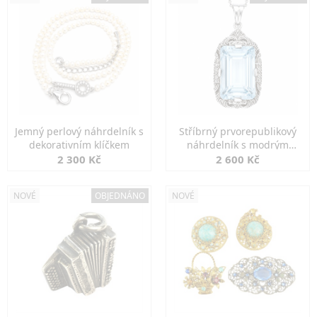
Jemný perlový náhrdelník s
Stříbrný prvorepublikový
dekorativním klíčkem
náhrdelník s modrým
spinelem
2 300 Kč
2 600 Kč
NOVÉ
OBJEDNÁNO
NOVÉ