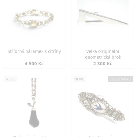
Stříbrný náramek s citríny
Velká oiriginální
geometrická brož
4 500 Kč
2 300 Kč
NOVÉ
NOVÉ
OBJEDNÁNO