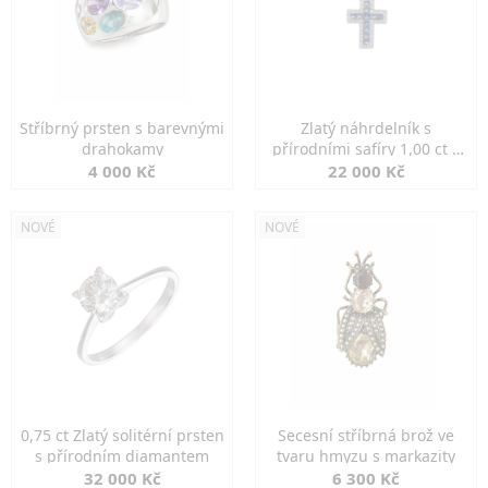
Stříbrný prsten s barevnými
Zlatý náhrdelník s
drahokamy
přírodními safíry 1,00 ct a
diamanty
4 000 Kč
22 000 Kč
NOVÉ
NOVÉ
0,75 ct Zlatý solitérní prsten
Secesní stříbrná brož ve
s přírodním diamantem
tvaru hmyzu s markazity
32 000 Kč
6 300 Kč