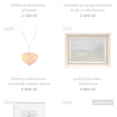
Stříbrná harmonika -
Konvolut prvorepublikových
přívěsek
broží a náhrdelníku
2 100 Kč
2 000 Kč
NOVÉ
NOVÉ
Stříbrný náhrdelník -
Suchý Bohuslav -
jantarové srdíčko Georg
Slunečnice
Kramer
2 000 Kč
3 000 Kč
NOVÉ
NOVÉ
OBJEDNÁNO