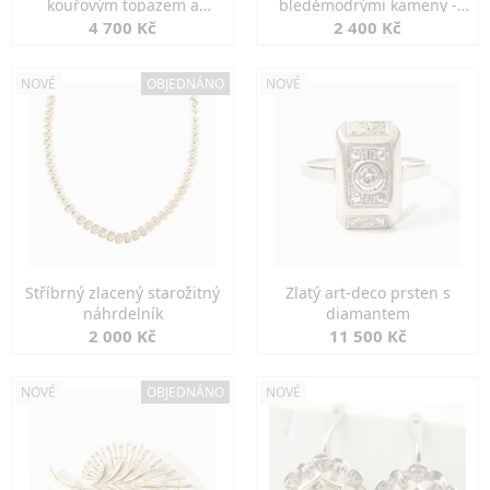
kouřovým topazem a
bleděmodrými kameny -
markazity
jemná elegance
4 700 Kč
2 400 Kč
NOVÉ
OBJEDNÁNO
NOVÉ
Stříbrný zlacený starožitný
Zlatý art-deco prsten s
náhrdelník
diamantem
2 000 Kč
11 500 Kč
NOVÉ
OBJEDNÁNO
NOVÉ