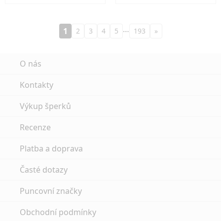
…
1
2
3
4
5
193
»
O nás
Kontakty
Výkup šperků
Recenze
Platba a doprava
Časté dotazy
Puncovní značky
Obchodní podmínky