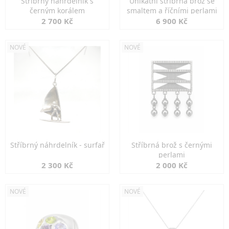
Stříbrný náhrdelník s
Unikátní stříbrná brož se
černým korálem
smaltem a říčními perlami
2 700 Kč
6 900 Kč
NOVÉ
NOVÉ
Stříbrný náhrdelník - surfař
Stříbrná brož s černými
perlami
2 300 Kč
2 000 Kč
NOVÉ
NOVÉ