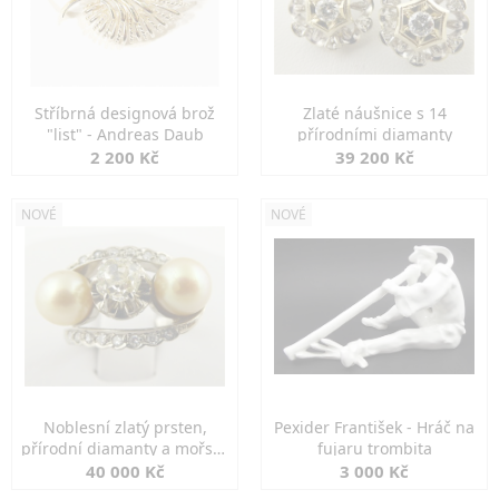
Stříbrná designová brož
Zlaté náušnice s 14
"list" - Andreas Daub
přírodními diamanty
2 200 Kč
39 200 Kč
NOVÉ
NOVÉ
Noblesní zlatý prsten,
Pexider František - Hráč na
přírodní diamanty a mořské
fujaru trombita
perly
40 000 Kč
3 000 Kč