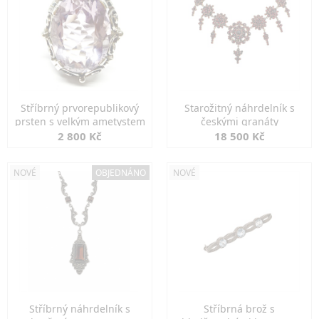
Stříbrný prvorepublikový
Starožitný náhrdelník s
prsten s velkým ametystem
českými granáty
2 800 Kč
18 500 Kč
NOVÉ
OBJEDNÁNO
NOVÉ
Stříbrný náhrdelník s
Stříbrná brož s