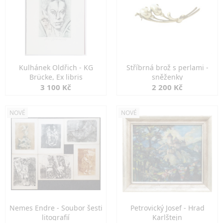
Kulhánek Oldřich - KG
Stříbrná brož s perlami -
Brücke, Ex libris
sněženky
3 100 Kč
2 200 Kč
NOVÉ
NOVÉ
Nemes Endre - Soubor šesti
Petrovický Josef - Hrad
litografií
Karlštejn