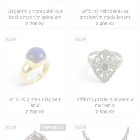
Elegantní prvorepubliková
Stříbrný náhrdelník se
brož s modrým spinelem
smaltovým medailonem
2 200 Kč
2 400 Kč
NOVÉ
NOVÉ
Stříbrný prsten s lapisem
Stříbrný prsten s onyxem a
lazuli
markazity
2 700 Kč
2 500 Kč
NOVÉ
OBJEDNÁNO
NOVÉ