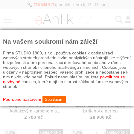
736 646 913
(pondělí - čtvrtek, 13 - 18 hod.)
KATEGORIE
Na vašem soukromí nám záleží
NOVÉ
OBJEDNÁNO
NOVÉ
OBJEDNÁNO
Firma STUDIO 1809, s.r.o., používá cookies k optimalizaci
webových stránek prostřednictvím analytických nástrojů, ke zvýšení
bezpečnosti a pro personalizaci doručovaného obsahu v rámci
webových stránek i cíleného marketingu mimo nich. Cookies jsou
uloženy v naprostém bezpečí vašeho prohlížeče a nedostane se k
nim nikdo, kdo nemá. Pokud nesouhlasíte, můžete
povolit pouze
nezbytné
cookies, které mají na starost základní funkce webových
stránek.
Podrobné nastavení
Souhlasím
Elegantní stříbrná brož s
Zlatý kolier se smaragdy,
koňakovým kamenem a
brilianty a perlou
markazity
2 700 Kč
28 900 Kč
NOVÉ
OBJEDNÁNO
NOVÉ
OBJEDNÁNO