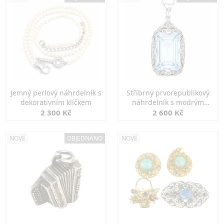
Jemný perlový náhrdelník s
Stříbrný prvorepublikový
dekorativním klíčkem
náhrdelník s modrým
spinelem
2 300 Kč
2 600 Kč
NOVÉ
OBJEDNÁNO
NOVÉ