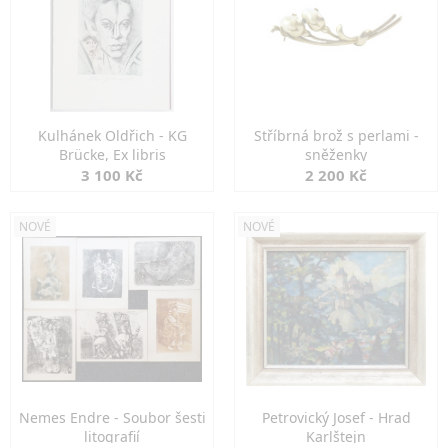
Kulhánek Oldřich - KG
Stříbrná brož s perlami -
Brücke, Ex libris
sněženky
3 100 Kč
2 200 Kč
NOVÉ
NOVÉ
Nemes Endre - Soubor šesti
Petrovický Josef - Hrad
litografií
Karlštejn