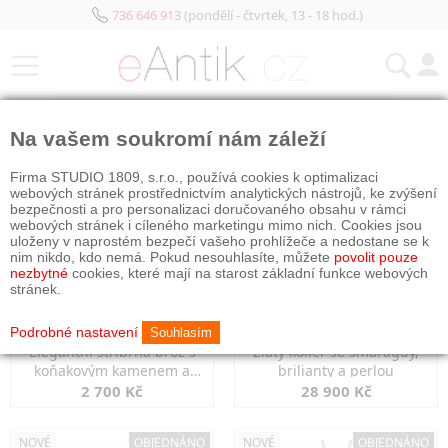
736 646 913
(pondělí - čtvrtek, 13 - 18 hod.)
KATEGORIE
Na vašem soukromí nám záleží
NOVÉ
OBJEDNÁNO
NOVÉ
OBJEDNÁNO
Firma STUDIO 1809, s.r.o., používá cookies k optimalizaci
webových stránek prostřednictvím analytických nástrojů, ke zvýšení
bezpečnosti a pro personalizaci doručovaného obsahu v rámci
webových stránek i cíleného marketingu mimo nich. Cookies jsou
uloženy v naprostém bezpečí vašeho prohlížeče a nedostane se k
nim nikdo, kdo nemá. Pokud nesouhlasíte, můžete
povolit pouze
nezbytné
cookies, které mají na starost základní funkce webových
stránek.
Podrobné nastavení
Souhlasím
Elegantní stříbrná brož s
Zlatý kolier se smaragdy,
koňakovým kamenem a
brilianty a perlou
markazity
2 700 Kč
28 900 Kč
NOVÉ
OBJEDNÁNO
NOVÉ
OBJEDNÁNO