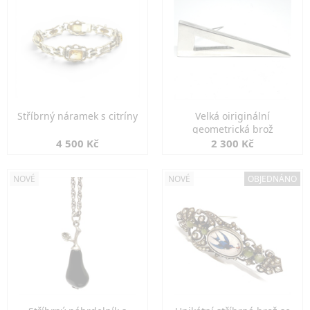
Stříbrný náramek s citríny
Velká oiriginální
geometrická brož
4 500 Kč
2 300 Kč
NOVÉ
NOVÉ
OBJEDNÁNO