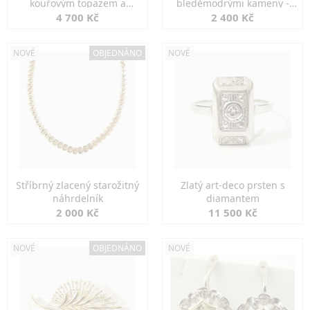
kouřovým topazem a
bleděmodrými kameny -
markazity
jemná elegance
4 700 Kč
2 400 Kč
NOVÉ
OBJEDNÁNO
NOVÉ
Stříbrný zlacený starožitný
Zlatý art-deco prsten s
náhrdelník
diamantem
2 000 Kč
11 500 Kč
NOVÉ
OBJEDNÁNO
NOVÉ