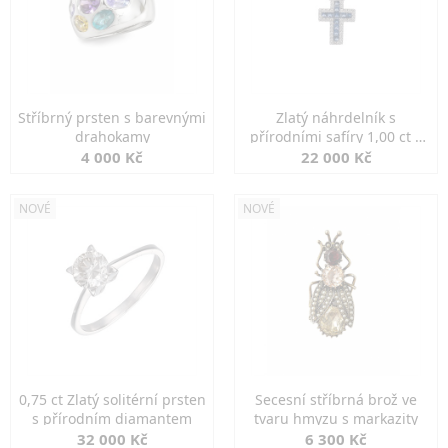
Stříbrný prsten s barevnými
Zlatý náhrdelník s
drahokamy
přírodními safíry 1,00 ct a
diamanty
4 000 Kč
22 000 Kč
NOVÉ
NOVÉ
0,75 ct Zlatý solitérní prsten
Secesní stříbrná brož ve
s přírodním diamantem
tvaru hmyzu s markazity
32 000 Kč
6 300 Kč