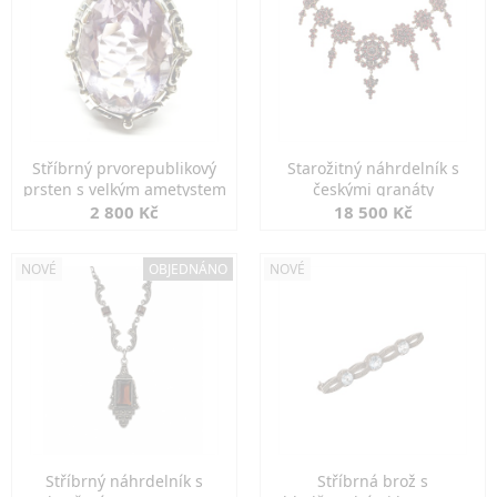
Stříbrný prvorepublikový
Starožitný náhrdelník s
prsten s velkým ametystem
českými granáty
2 800 Kč
18 500 Kč
NOVÉ
OBJEDNÁNO
NOVÉ
Stříbrný náhrdelník s
Stříbrná brož s