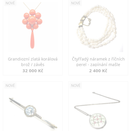
NOVÉ
NOVÉ
Grandiozní zlatá korálová
Čtyřřadý náramek z říčních
brož / závěs
perel - zapínání mašle
32 000 Kč
2 400 Kč
NOVÉ
NOVÉ