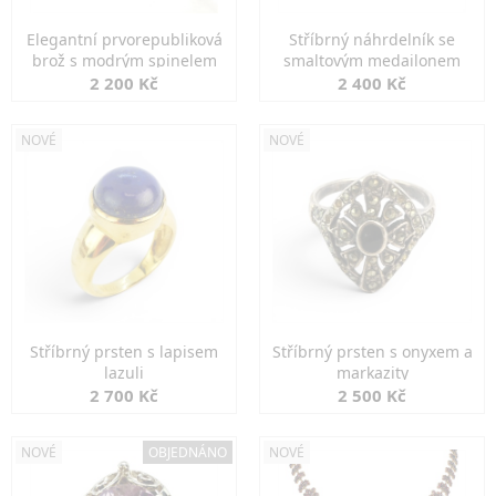
Elegantní prvorepubliková
Stříbrný náhrdelník se
brož s modrým spinelem
smaltovým medailonem
2 200 Kč
2 400 Kč
NOVÉ
NOVÉ
Stříbrný prsten s lapisem
Stříbrný prsten s onyxem a
lazuli
markazity
2 700 Kč
2 500 Kč
NOVÉ
OBJEDNÁNO
NOVÉ