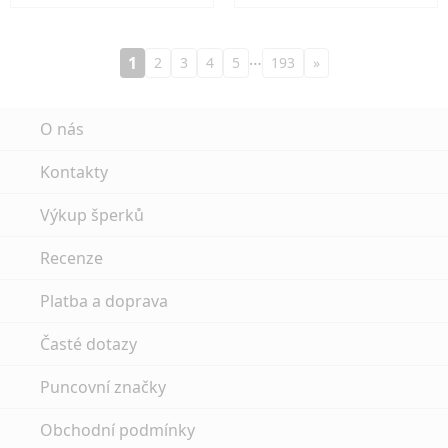
…
1
2
3
4
5
193
»
O nás
Kontakty
Výkup šperků
Recenze
Platba a doprava
Časté dotazy
Puncovní značky
Obchodní podmínky