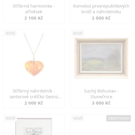
Stříbrná harmonika -
Konvolut prvorepublikových
přívěsek
broží a náhrdelníku
2 100 Kč
2 000 Kč
NOVÉ
NOVÉ
Stříbrný náhrdelník -
Suchý Bohuslav -
jantarové srdíčko Georg
Slunečnice
Kramer
2 000 Kč
3 000 Kč
NOVÉ
NOVÉ
OBJEDNÁNO