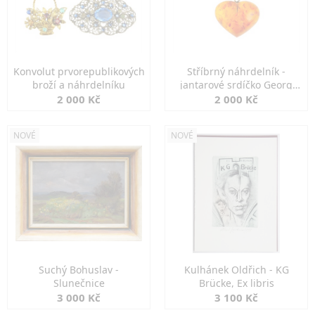
Konvolut prvorepublikových
Stříbrný náhrdelník -
broží a náhrdelníku
jantarové srdíčko Georg
Kramer
2 000 Kč
2 000 Kč
NOVÉ
NOVÉ
Suchý Bohuslav -
Kulhánek Oldřich - KG
Slunečnice
Brücke, Ex libris
3 000 Kč
3 100 Kč