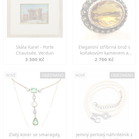
Skála Karel - Porte
Elegantní stříbrná brož s
Chaussée, Verdun
koňakovým kamenem a
markazity
3 300 Kč
2 700 Kč
NOVÉ
OBJEDNÁNO
NOVÉ
OBJEDNÁNO
Zlatý kolier se smaragdy,
Jemný perlový náhrdelník s