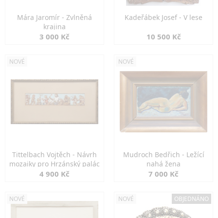
Mára Jaromír - Zvlněná
Kadeřábek Josef - V lese
krajina
3 000 Kč
10 500 Kč
NOVÉ
NOVÉ
Tittelbach Vojtěch - Návrh
Mudroch Bedřich - Ležící
mozaiky pro Hrzánský palác
nahá žena
4 900 Kč
7 000 Kč
NOVÉ
NOVÉ
OBJEDNÁNO