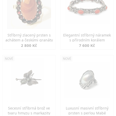
Stříbrný zlacený prsten s
Elegantní stříbrný náramek
achátem a českými granáty
s přírodním korálem
2 800 Kč
7 600 Kč
NOVÉ
NOVÉ
Secesní stříbrná brož ve
Luxusní masivní stříbrný
tvaru hmyzu s markazity
prsten s perlou Mabé