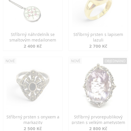
Stříbrný náhrdelník se
Stříbrný prsten s lapisem
smaltovým medailonem
lazuli
2 400 Kč
2 700 Kč
NOVÉ
NOVÉ
OBJEDNÁNO
Stříbrný prsten s onyxem a
Stříbrný prvorepublikový
markazity
prsten s velkým ametystem
2 500 Kč
2 800 Kč