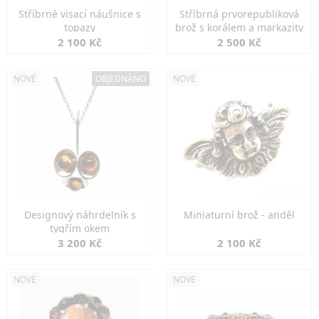
Stříbrné visací náušnice s
Stříbrná prvorepubliková
topazy
brož s korálem a markazity
2 100 Kč
2 500 Kč
NOVÉ
OBJEDNÁNO
NOVÉ
Designový náhrdelník s
Miniaturní brož - anděl
tygřím okem
3 200 Kč
2 100 Kč
NOVÉ
NOVÉ