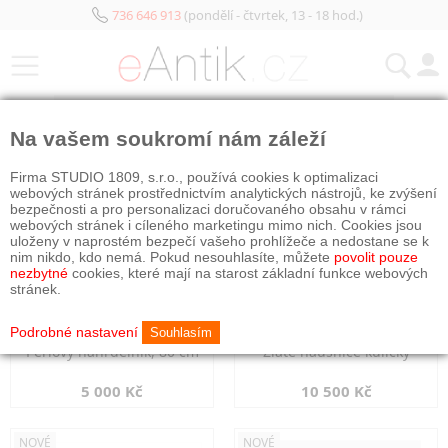
736 646 913
(pondělí - čtvrtek, 13 - 18 hod.)
KATEGORIE
Na vašem soukromí nám záleží
NOVÉ
NOVÉ
Firma STUDIO 1809, s.r.o., používá cookies k optimalizaci
webových stránek prostřednictvím analytických nástrojů, ke zvýšení
bezpečnosti a pro personalizaci doručovaného obsahu v rámci
webových stránek i cíleného marketingu mimo nich. Cookies jsou
uloženy v naprostém bezpečí vašeho prohlížeče a nedostane se k
nim nikdo, kdo nemá. Pokud nesouhlasíte, můžete
povolit pouze
nezbytné
cookies, které mají na starost základní funkce webových
stránek.
Podrobné nastavení
Souhlasím
Perlový náhrdelník, 80 cm
Zlaté náušnice kuličky
5 000 Kč
10 500 Kč
NOVÉ
NOVÉ