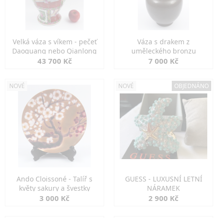
Velká váza s víkem - pečeť
Váza s drakem z
Daoguang nebo Qianlong
uměleckého bronzu
43 700 Kč
7 000 Kč
NOVÉ
NOVÉ
OBJEDNÁNO
Ando Cloissoné - Talíř s
GUESS - LUXUSNÍ LETNÍ
květy sakury a švestky
NÁRAMEK
3 000 Kč
2 900 Kč