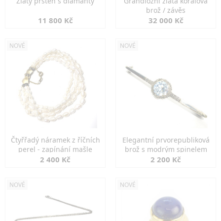
Zlatý prsten s diamanty
Grandiozní zlatá korálová
brož / závěs
11 800 Kč
32 000 Kč
NOVÉ
NOVÉ
Čtyřřadý náramek z říčních
Elegantní prvorepubliková
perel - zapínání mašle
brož s modrým spinelem
2 400 Kč
2 200 Kč
NOVÉ
NOVÉ