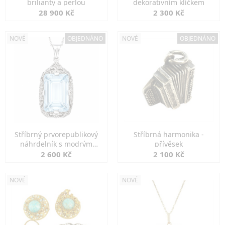
brilianty a perlou
dekorativním klíčkem
28 900 Kč
2 300 Kč
NOVÉ
OBJEDNÁNO
NOVÉ
OBJEDNÁNO
Stříbrný prvorepublikový
Stříbrná harmonika -
náhrdelník s modrým
přívěsek
spinelem
2 600 Kč
2 100 Kč
NOVÉ
NOVÉ