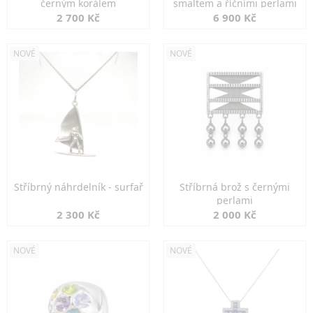
černým korálem
smaltem a říčními perlami
2 700 Kč
6 900 Kč
NOVÉ
NOVÉ
Stříbrný náhrdelník - surfař
Stříbrná brož s černými
perlami
2 300 Kč
2 000 Kč
NOVÉ
NOVÉ