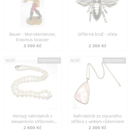
Bauer - Moriskentänzer,
Stříbrná brož - včela
Erasmus Grasser
3 500 Kč
2 300 Kč
NOVÉ
OBJEDNÁNO
NOVÉ
OBJEDNÁNO
Perlový náhrdelník s
Náhrdelník ze zlaceného
elegantním stříbrným
stříbra s velkým růženínem
zapínáním
2 600 Kč
2 300 Kč