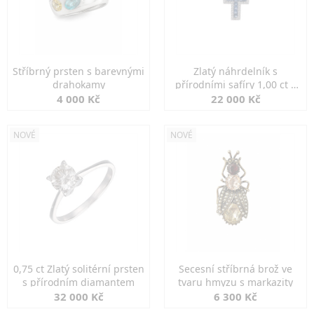
Stříbrný prsten s barevnými
Zlatý náhrdelník s
drahokamy
přírodními safíry 1,00 ct a
diamanty
4 000 Kč
22 000 Kč
NOVÉ
NOVÉ
0,75 ct Zlatý solitérní prsten
Secesní stříbrná brož ve
s přírodním diamantem
tvaru hmyzu s markazity
32 000 Kč
6 300 Kč