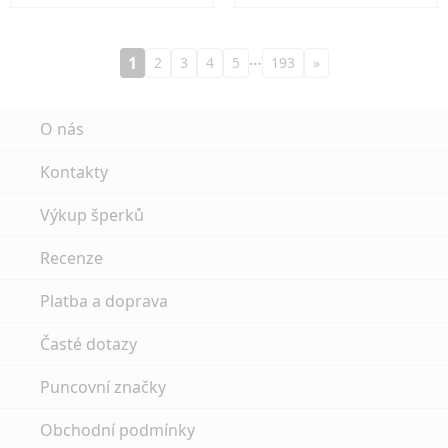
…
1
2
3
4
5
193
»
O nás
Kontakty
Výkup šperků
Recenze
Platba a doprava
Časté dotazy
Puncovní značky
Obchodní podmínky