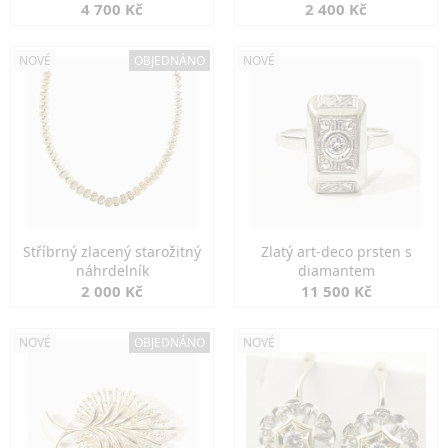
markazity
jemná elegance
4 700 Kč
2 400 Kč
NOVÉ
OBJEDNÁNO
NOVÉ
Stříbrný zlacený starožitný
Zlatý art-deco prsten s
náhrdelník
diamantem
2 000 Kč
11 500 Kč
NOVÉ
OBJEDNÁNO
NOVÉ