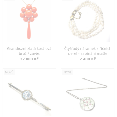
Grandiozní zlatá korálová
Čtyřřadý náramek z říčních
brož / závěs
perel - zapínání mašle
32 000 Kč
2 400 Kč
NOVÉ
NOVÉ