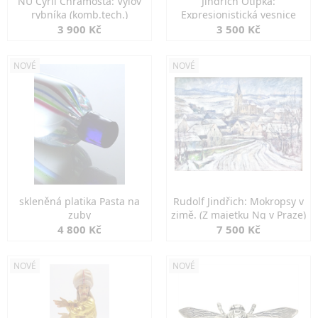
NU Cyril Chramosta: Výlov
Jindřich Otipka:
rybníka (komb.tech.)
Expresionistická vesnice
3 900 Kč
3 500 Kč
NOVÉ
NOVÉ
skleněná platika Pasta na
Rudolf Jindřich: Mokropsy v
zuby
zimě. (Z majetku Ng v Praze)
4 800 Kč
7 500 Kč
NOVÉ
NOVÉ