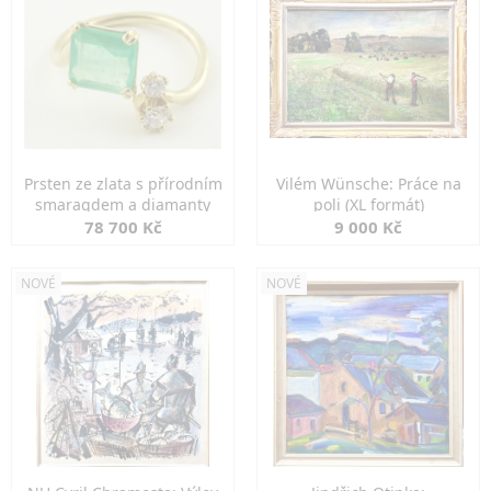
Prsten ze zlata s přírodním
Vilém Wünsche: Práce na
smaragdem a diamanty
poli (XL formát)
78 700 Kč
9 000 Kč
NOVÉ
NOVÉ