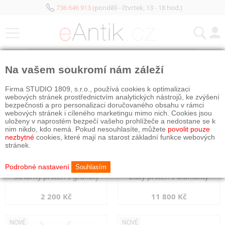
736 646 913
(pondělí - čtvrtek, 13 - 18 hod.)
KATEGORIE
Na vašem soukromí nám záleží
NOVÉ
NOVÉ
Firma STUDIO 1809, s.r.o., používá cookies k optimalizaci
webových stránek prostřednictvím analytických nástrojů, ke zvýšení
bezpečnosti a pro personalizaci doručovaného obsahu v rámci
webových stránek i cíleného marketingu mimo nich. Cookies jsou
uloženy v naprostém bezpečí vašeho prohlížeče a nedostane se k
nim nikdo, kdo nemá. Pokud nesouhlasíte, můžete
povolit pouze
nezbytné
cookies, které mají na starost základní funkce webových
stránek.
Podrobné nastavení
Souhlasím
Stříbrný prsten s granáty
Zlatý prsten s diamanty
2 200 Kč
11 800 Kč
NOVÉ
NOVÉ