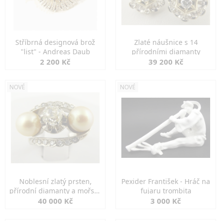
Stříbrná designová brož
Zlaté náušnice s 14
"list" - Andreas Daub
přírodními diamanty
2 200 Kč
39 200 Kč
NOVÉ
NOVÉ
Noblesní zlatý prsten,
Pexider František - Hráč na
přírodní diamanty a mořské
fujaru trombita
perly
40 000 Kč
3 000 Kč