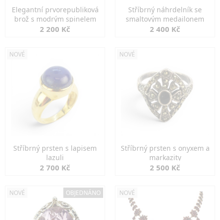
Elegantní prvorepubliková
Stříbrný náhrdelník se
brož s modrým spinelem
smaltovým medailonem
2 200 Kč
2 400 Kč
NOVÉ
NOVÉ
Stříbrný prsten s lapisem
Stříbrný prsten s onyxem a
lazuli
markazity
2 700 Kč
2 500 Kč
NOVÉ
OBJEDNÁNO
NOVÉ