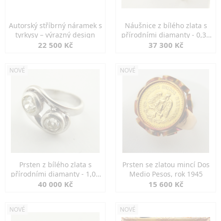
Autorský stříbrný náramek s
Náušnice z bílého zlata s
tyrkysy – výrazný design
přírodními diamanty - 0,30
ct
22 500 Kč
37 300 Kč
NOVÉ
NOVÉ
Prsten z bílého zlata s
Prsten se zlatou mincí Dos
přírodními diamanty - 1,00
Medio Pesos, rok 1945
ct
40 000 Kč
15 600 Kč
NOVÉ
NOVÉ