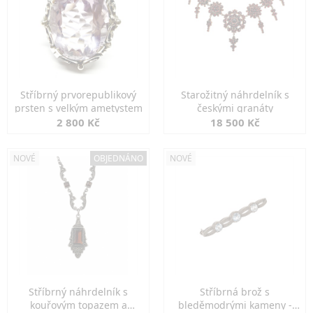
Stříbrný prvorepublikový
Starožitný náhrdelník s
prsten s velkým ametystem
českými granáty
2 800 Kč
18 500 Kč
NOVÉ
OBJEDNÁNO
NOVÉ
Stříbrný náhrdelník s
Stříbrná brož s
kouřovým topazem a
bleděmodrými kameny -