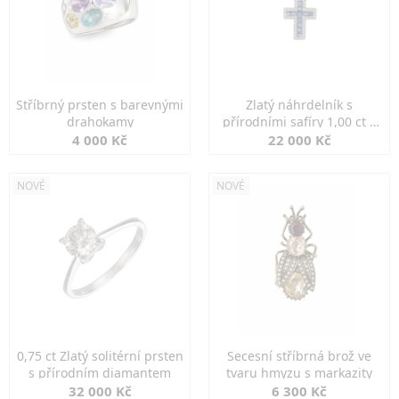
Stříbrný prsten s barevnými
Zlatý náhrdelník s
drahokamy
přírodními safíry 1,00 ct a
diamanty
4 000 Kč
22 000 Kč
NOVÉ
NOVÉ
0,75 ct Zlatý solitérní prsten
Secesní stříbrná brož ve
s přírodním diamantem
tvaru hmyzu s markazity
32 000 Kč
6 300 Kč