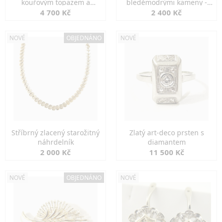
kouřovým topazem a
bleděmodrými kameny -
markazity
jemná elegance
4 700 Kč
2 400 Kč
NOVÉ
OBJEDNÁNO
NOVÉ
Stříbrný zlacený starožitný
Zlatý art-deco prsten s
náhrdelník
diamantem
2 000 Kč
11 500 Kč
NOVÉ
OBJEDNÁNO
NOVÉ