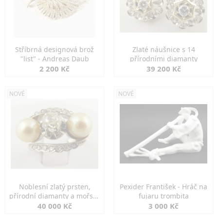
Stříbrná designová brož
Zlaté náušnice s 14
"list" - Andreas Daub
přírodními diamanty
2 200 Kč
39 200 Kč
NOVÉ
NOVÉ
Noblesní zlatý prsten,
Pexider František - Hráč na
přírodní diamanty a mořské
fujaru trombita
perly
40 000 Kč
3 000 Kč