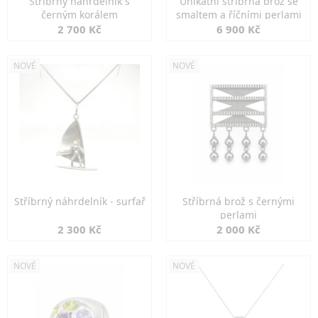
Stříbrný náhrdelník s
Unikátní stříbrná brož se
černým korálem
smaltem a říčními perlami
2 700 Kč
6 900 Kč
NOVÉ
NOVÉ
Stříbrný náhrdelník - surfař
Stříbrná brož s černými
perlami
2 300 Kč
2 000 Kč
NOVÉ
NOVÉ