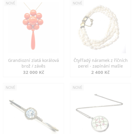
NOVÉ
NOVÉ
Grandiozní zlatá korálová
Čtyřřadý náramek z říčních
brož / závěs
perel - zapínání mašle
32 000 Kč
2 400 Kč
NOVÉ
NOVÉ