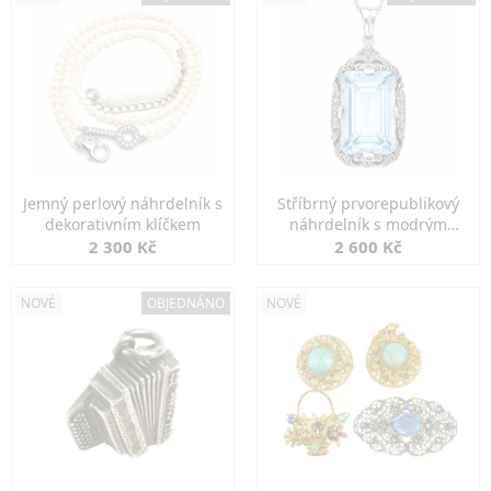
Jemný perlový náhrdelník s
Stříbrný prvorepublikový
dekorativním klíčkem
náhrdelník s modrým
spinelem
2 300 Kč
2 600 Kč
NOVÉ
OBJEDNÁNO
NOVÉ