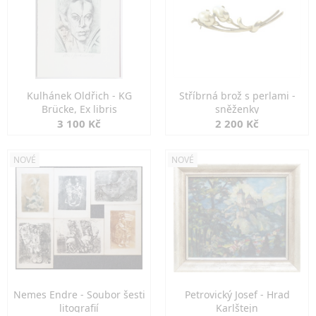
Kulhánek Oldřich - KG
Stříbrná brož s perlami -
Brücke, Ex libris
sněženky
3 100 Kč
2 200 Kč
NOVÉ
NOVÉ
Nemes Endre - Soubor šesti
Petrovický Josef - Hrad
litografií
Karlštejn