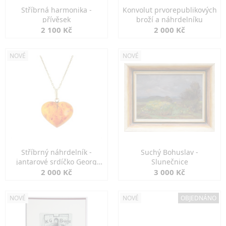
Stříbrná harmonika -
Konvolut prvorepublikových
přívěsek
broží a náhrdelníku
2 100 Kč
2 000 Kč
NOVÉ
NOVÉ
Stříbrný náhrdelník -
Suchý Bohuslav -
jantarové srdíčko Georg
Slunečnice
Kramer
2 000 Kč
3 000 Kč
NOVÉ
NOVÉ
OBJEDNÁNO