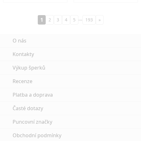
…
1
2
3
4
5
193
»
O nás
Kontakty
Výkup šperků
Recenze
Platba a doprava
Časté dotazy
Puncovní značky
Obchodní podmínky