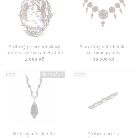
Stříbrný prvorepublikový
Starožitný náhrdelník s
prsten s velkým ametystem
českými granáty
2 800 Kč
18 500 Kč
NOVÉ
OBJEDNÁNO
NOVÉ
Stříbrný náhrdelník s
Stříbrná brož s