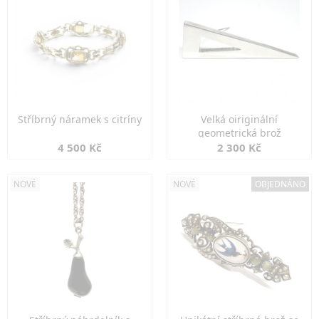
Stříbrný náramek s citríny
Velká oiriginální
geometrická brož
4 500 Kč
2 300 Kč
NOVÉ
NOVÉ
OBJEDNÁNO