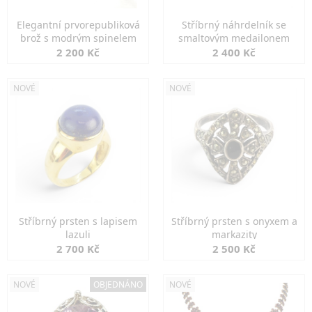
Elegantní prvorepubliková
Stříbrný náhrdelník se
brož s modrým spinelem
smaltovým medailonem
2 200 Kč
2 400 Kč
NOVÉ
NOVÉ
Stříbrný prsten s lapisem
Stříbrný prsten s onyxem a
lazuli
markazity
2 700 Kč
2 500 Kč
NOVÉ
OBJEDNÁNO
NOVÉ