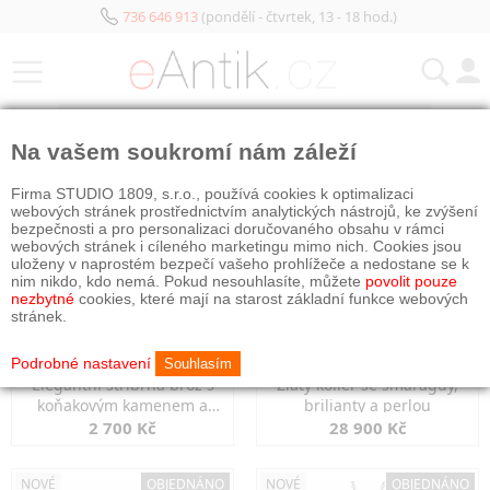
736 646 913
(pondělí - čtvrtek, 13 - 18 hod.)
KATEGORIE
Na vašem soukromí nám záleží
NOVÉ
OBJEDNÁNO
NOVÉ
OBJEDNÁNO
Firma STUDIO 1809, s.r.o., používá cookies k optimalizaci
webových stránek prostřednictvím analytických nástrojů, ke zvýšení
bezpečnosti a pro personalizaci doručovaného obsahu v rámci
webových stránek i cíleného marketingu mimo nich. Cookies jsou
uloženy v naprostém bezpečí vašeho prohlížeče a nedostane se k
nim nikdo, kdo nemá. Pokud nesouhlasíte, můžete
povolit pouze
nezbytné
cookies, které mají na starost základní funkce webových
stránek.
Podrobné nastavení
Souhlasím
Elegantní stříbrná brož s
Zlatý kolier se smaragdy,
koňakovým kamenem a
brilianty a perlou
markazity
2 700 Kč
28 900 Kč
NOVÉ
OBJEDNÁNO
NOVÉ
OBJEDNÁNO