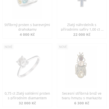
Stříbrný prsten s barevnými
Zlatý náhrdelník s
drahokamy
přírodními safíry 1,00 ct a
diamanty
4 000 Kč
22 000 Kč
NOVÉ
NOVÉ
0,75 ct Zlatý solitérní prsten
Secesní stříbrná brož ve
s přírodním diamantem
tvaru hmyzu s markazity
32 000 Kč
6 300 Kč