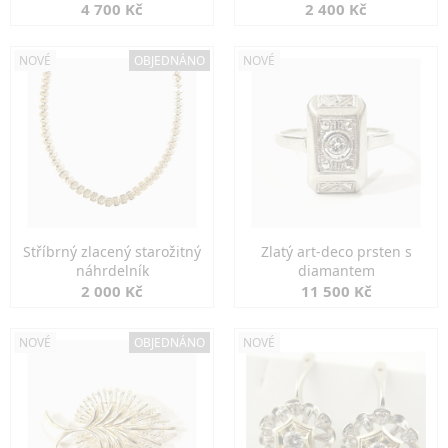
markazity
jemná elegance
4 700 Kč
2 400 Kč
NOVÉ
OBJEDNÁNO
NOVÉ
Stříbrný zlacený starožitný
Zlatý art-deco prsten s
náhrdelník
diamantem
2 000 Kč
11 500 Kč
NOVÉ
OBJEDNÁNO
NOVÉ