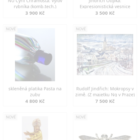
NU Cyril Chramosta: Výlov
Jindřich Otipka:
rybníka (komb.tech.)
Expresionistická vesnice
3 900 Kč
3 500 Kč
NOVÉ
NOVÉ
skleněná platika Pasta na
Rudolf Jindřich: Mokropsy v
zuby
zimě. (Z majetku Ng v Praze)
4 800 Kč
7 500 Kč
NOVÉ
NOVÉ