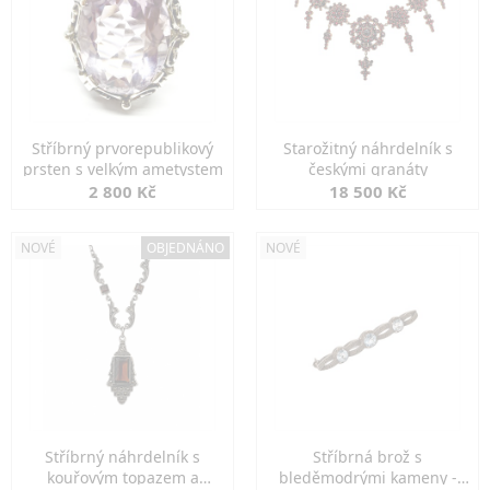
Stříbrný prvorepublikový
Starožitný náhrdelník s
prsten s velkým ametystem
českými granáty
2 800 Kč
18 500 Kč
NOVÉ
OBJEDNÁNO
NOVÉ
Stříbrný náhrdelník s
Stříbrná brož s
kouřovým topazem a
bleděmodrými kameny -