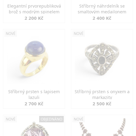
Elegantní prvorepubliková
Stříbrný náhrdelník se
brož s modrým spinelem
smaltovým medailonem
2 200 Kč
2 400 Kč
NOVÉ
NOVÉ
Stříbrný prsten s lapisem
Stříbrný prsten s onyxem a
lazuli
markazity
2 700 Kč
2 500 Kč
NOVÉ
OBJEDNÁNO
NOVÉ