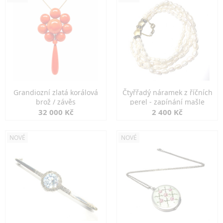
Grandiozní zlatá korálová
Čtyřřadý náramek z říčních
brož / závěs
perel - zapínání mašle
32 000 Kč
2 400 Kč
NOVÉ
NOVÉ