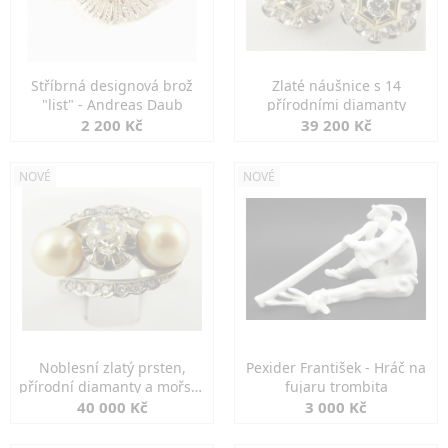
Stříbrná designová brož
Zlaté náušnice s 14
"list" - Andreas Daub
přírodními diamanty
2 200 Kč
39 200 Kč
NOVÉ
NOVÉ
Noblesní zlatý prsten,
Pexider František - Hráč na
přírodní diamanty a mořské
fujaru trombita
perly
40 000 Kč
3 000 Kč