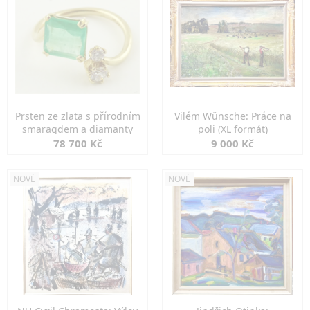
Prsten ze zlata s přírodním
Vilém Wünsche: Práce na
smaragdem a diamanty
poli (XL formát)
78 700 Kč
9 000 Kč
NOVÉ
NOVÉ