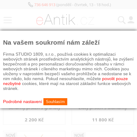
736 646 913
(pondělí - čtvrtek, 13 - 18 hod.)
KATEGORIE
Na vašem soukromí nám záleží
NOVÉ
NOVÉ
Firma STUDIO 1809, s.r.o., používá cookies k optimalizaci
webových stránek prostřednictvím analytických nástrojů, ke zvýšení
bezpečnosti a pro personalizaci doručovaného obsahu v rámci
webových stránek i cíleného marketingu mimo nich. Cookies jsou
uloženy v naprostém bezpečí vašeho prohlížeče a nedostane se k
nim nikdo, kdo nemá. Pokud nesouhlasíte, můžete
povolit pouze
nezbytné
cookies, které mají na starost základní funkce webových
stránek.
Podrobné nastavení
Souhlasím
Stříbrný prsten s granáty
Zlatý prsten s diamanty
2 200 Kč
11 800 Kč
NOVÉ
NOVÉ