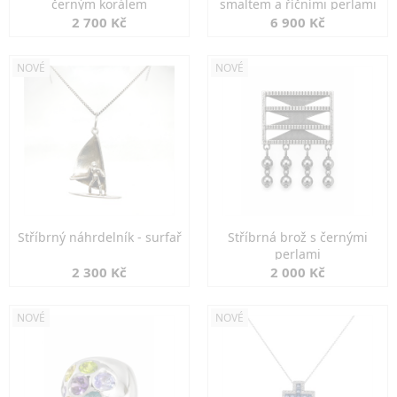
černým korálem
smaltem a říčními perlami
2 700 Kč
6 900 Kč
NOVÉ
NOVÉ
Stříbrný náhrdelník - surfař
Stříbrná brož s černými
perlami
2 300 Kč
2 000 Kč
NOVÉ
NOVÉ