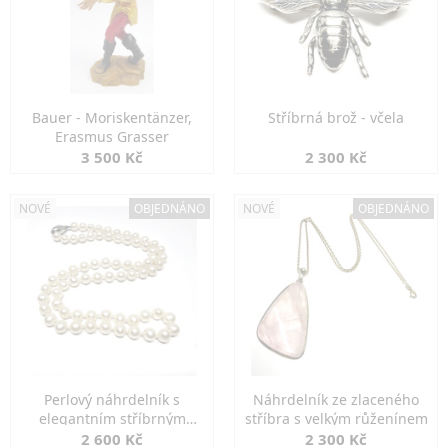
Bauer - Moriskentänzer,
Stříbrná brož - včela
Erasmus Grasser
3 500 Kč
2 300 Kč
NOVÉ
OBJEDNÁNO
NOVÉ
OBJEDNÁNO
Perlový náhrdelník s
Náhrdelník ze zlaceného
elegantním stříbrným
stříbra s velkým růženínem
zapínáním
2 600 Kč
2 300 Kč