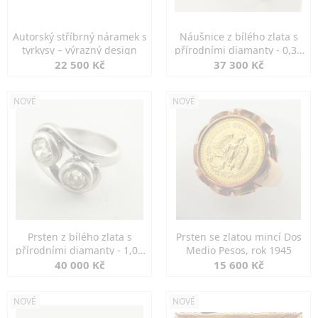
Autorský stříbrný náramek s
Náušnice z bílého zlata s
tyrkysy – výrazný design
přírodními diamanty - 0,30
ct
22 500 Kč
37 300 Kč
NOVÉ
NOVÉ
Prsten z bílého zlata s
Prsten se zlatou mincí Dos
přírodními diamanty - 1,00
Medio Pesos, rok 1945
ct
40 000 Kč
15 600 Kč
NOVÉ
NOVÉ