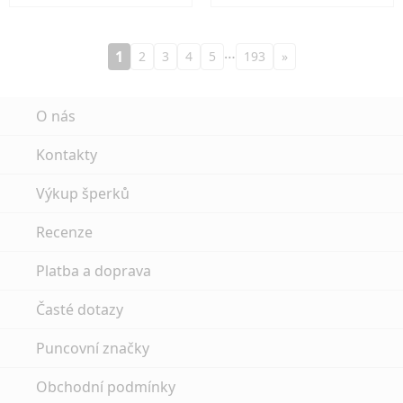
…
1
2
3
4
5
193
»
O nás
Kontakty
Výkup šperků
Recenze
Platba a doprava
Časté dotazy
Puncovní značky
Obchodní podmínky