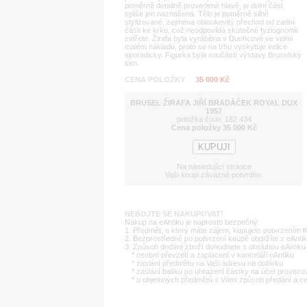
poměrně detailně provedené hlavě, je dolní část
spíše jen naznačena. Tělo je poměrně silně
stylizované, zejména obloukovitý přechod od zadní
části ke krku, což neodpovídá skutečné fyziognomii
zvířete. Žirafa byla vyráběna v Duchcově ve velmi
malém nákladu, proto se na trhu vyskytuje velice
sporadicky. Figurka byla součástí výstavy Bruselský
sen.
CENA POLOŽKY
35 000 Kč
BRUSEL ŽIRAFA JIŘÍ BRADÁČEK ROYAL DUX
1957
položka číslo: 182 434
Cena položky 35 000 Kč
Na následující stránce
Vaši koupi závazně potvrdíte.
NEBOJTE SE NAKUPOVAT!
Nákup na eAntiku je naprosto bezpečný:
1. Předmět, o který máte zájem, kupujete potvrzením t
2. Bezprostředně po potvrzení koupě obdržíte z eAntik
3. Způsob dodání zboží dohodnete s obsluhou eAntiku 
* osobní převzetí a zaplacení v kanceláři eAntiku
* zaslání předmětu na Vaši adresu na dobírku
* zaslání balíku po uhrazení částky na účet provozo
* u objemných předmětů s Vámi způsob předání a c