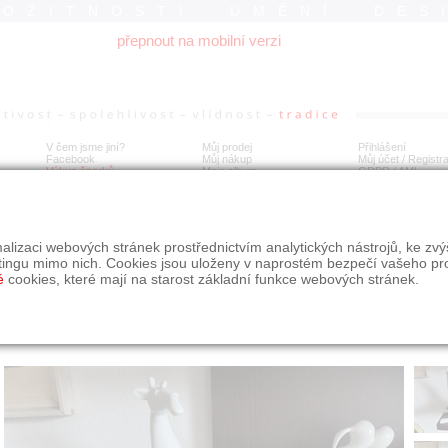
ROŽITNOSTI UMĚNÍ DES
přepnout na mobilní verzi
V čem jsme jiní?
Můj prodej
Přihlášení
Facebook
Můj nákup
Můj účet / Registr
Výkup šperků
Moje album
GDPR
/
AML
USEL ŽIRAFA JIŘÍ BRADÁČEK ROYAL DUX 1957
alizaci webových stránek prostřednictvím analytických nástrojů, ke zv
tingu mimo nich. Cookies jsou uloženy v naprostém bezpečí vašeho pr
é
cookies, které mají na starost základní funkce webových stránek.
Í
MÍSTO EXPEDICE
Počet návštěv: 319
poslat příteli
Praha
uložit do alba
dotaz na prodejce