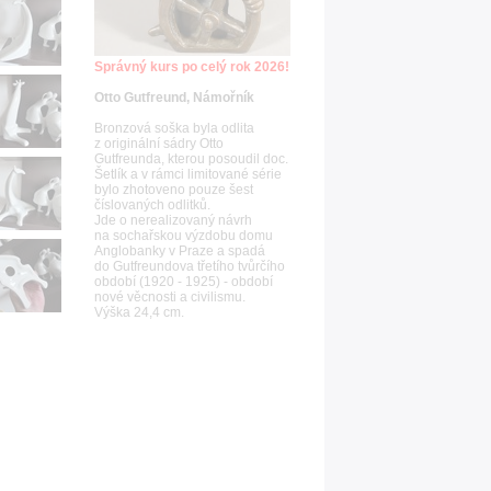
Správný kurs po celý rok 2026!
Otto Gutfreund, Námořník
Bronzová soška byla odlita
z originální sádry Otto
Gutfreunda, kterou posoudil doc.
Šetlík a v rámci limitované série
bylo zhotoveno pouze šest
číslovaných odlitků.
Jde o nerealizovaný návrh
na sochařskou výzdobu domu
Anglobanky v Praze a spadá
do Gutfreundova třetího tvůrčího
období (1920 - 1925) - období
nové věcnosti a civilismu.
Výška 24,4 cm.