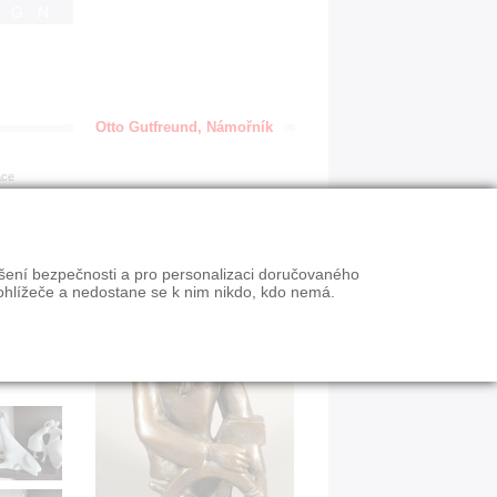
IGN
Otto Gutfreund, Námořník
ace
ýšení bezpečnosti a pro personalizaci doručovaného
ohlížeče a nedostane se k nim nikdo, kdo nemá.