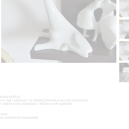
lačítka KUPUJI.
u e-mail s informací, že žádaný předmět je pro Vás rezervován.
v dalším kroku objednávky. Můžete zvolit například:
vatele
enu dohodneme individuálně