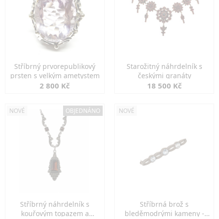
Stříbrný prvorepublikový
Starožitný náhrdelník s
prsten s velkým ametystem
českými granáty
2 800 Kč
18 500 Kč
NOVÉ
OBJEDNÁNO
NOVÉ
Stříbrný náhrdelník s
Stříbrná brož s
kouřovým topazem a
bleděmodrými kameny -