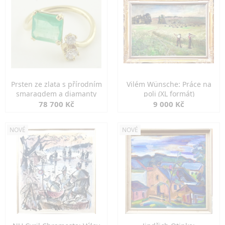
Prsten ze zlata s přírodním
Vilém Wünsche: Práce na
smaragdem a diamanty
poli (XL formát)
78 700 Kč
9 000 Kč
NOVÉ
NOVÉ