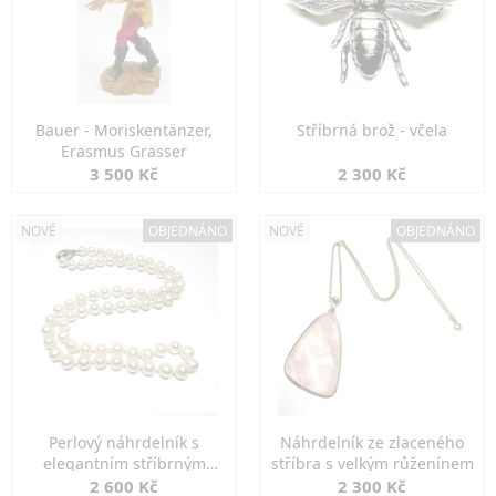
Bauer - Moriskentänzer,
Stříbrná brož - včela
Erasmus Grasser
3 500 Kč
2 300 Kč
NOVÉ
OBJEDNÁNO
NOVÉ
OBJEDNÁNO
Perlový náhrdelník s
Náhrdelník ze zlaceného
elegantním stříbrným
stříbra s velkým růženínem
zapínáním
2 600 Kč
2 300 Kč