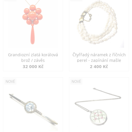
Grandiozní zlatá korálová
Čtyřřadý náramek z říčních
brož / závěs
perel - zapínání mašle
32 000 Kč
2 400 Kč
NOVÉ
NOVÉ