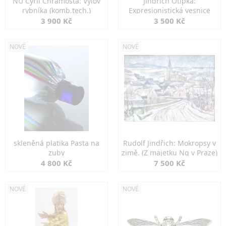
NU Cyril Chramosta: Výlov
Jindřich Otipka:
rybníka (komb.tech.)
Expresionistická vesnice
3 900 Kč
3 500 Kč
NOVÉ
NOVÉ
skleněná platika Pasta na
Rudolf Jindřich: Mokropsy v
zuby
zimě. (Z majetku Ng v Praze)
4 800 Kč
7 500 Kč
NOVÉ
NOVÉ