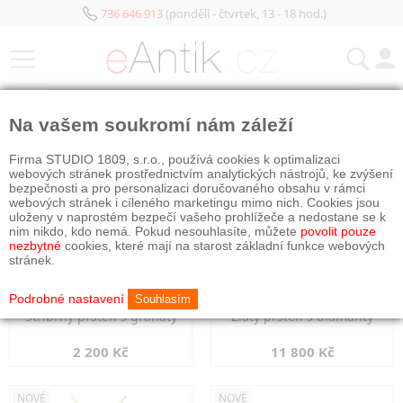
736 646 913
(pondělí - čtvrtek, 13 - 18 hod.)
KATEGORIE
Na vašem soukromí nám záleží
NOVÉ
NOVÉ
Firma STUDIO 1809, s.r.o., používá cookies k optimalizaci
webových stránek prostřednictvím analytických nástrojů, ke zvýšení
bezpečnosti a pro personalizaci doručovaného obsahu v rámci
webových stránek i cíleného marketingu mimo nich. Cookies jsou
uloženy v naprostém bezpečí vašeho prohlížeče a nedostane se k
nim nikdo, kdo nemá. Pokud nesouhlasíte, můžete
povolit pouze
nezbytné
cookies, které mají na starost základní funkce webových
stránek.
Podrobné nastavení
Souhlasím
Stříbrný prsten s granáty
Zlatý prsten s diamanty
2 200 Kč
11 800 Kč
NOVÉ
NOVÉ