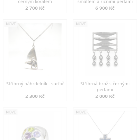
černým korálem
smaltem a říčními perlami
2 700 Kč
6 900 Kč
NOVÉ
NOVÉ
Stříbrný náhrdelník - surfař
Stříbrná brož s černými
perlami
2 300 Kč
2 000 Kč
NOVÉ
NOVÉ