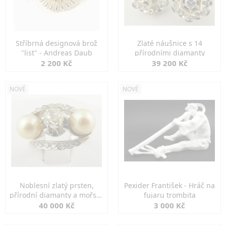
Stříbrná designová brož
Zlaté náušnice s 14
"list" - Andreas Daub
přírodními diamanty
2 200 Kč
39 200 Kč
NOVÉ
NOVÉ
Noblesní zlatý prsten,
Pexider František - Hráč na
přírodní diamanty a mořské
fujaru trombita
perly
40 000 Kč
3 000 Kč