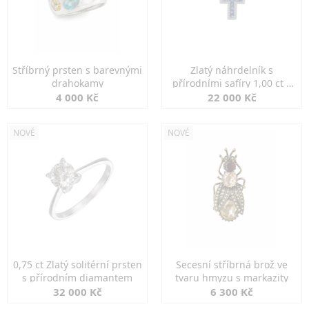
Stříbrný prsten s barevnými
Zlatý náhrdelník s
drahokamy
přírodními safíry 1,00 ct a
diamanty
4 000 Kč
22 000 Kč
NOVÉ
NOVÉ
0,75 ct Zlatý solitérní prsten
Secesní stříbrná brož ve
s přírodním diamantem
tvaru hmyzu s markazity
32 000 Kč
6 300 Kč