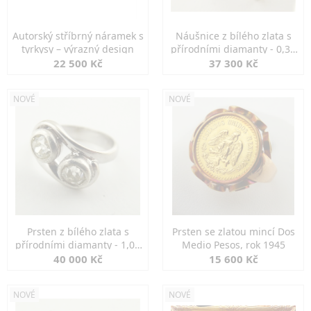
Autorský stříbrný náramek s
Náušnice z bílého zlata s
tyrkysy – výrazný design
přírodními diamanty - 0,30
ct
22 500 Kč
37 300 Kč
NOVÉ
NOVÉ
Prsten z bílého zlata s
Prsten se zlatou mincí Dos
přírodními diamanty - 1,00
Medio Pesos, rok 1945
ct
40 000 Kč
15 600 Kč
NOVÉ
NOVÉ