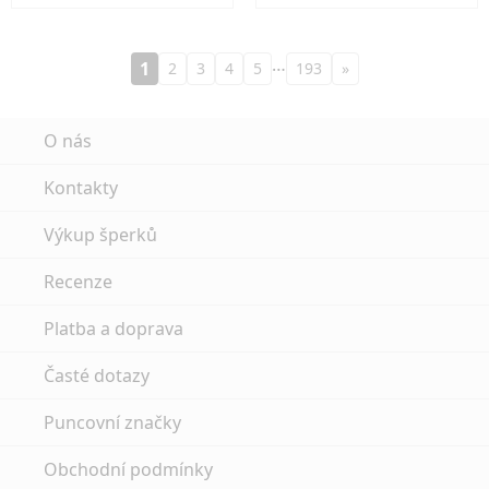
…
1
2
3
4
5
193
»
O nás
Kontakty
Výkup šperků
Recenze
Platba a doprava
Časté dotazy
Puncovní značky
Obchodní podmínky