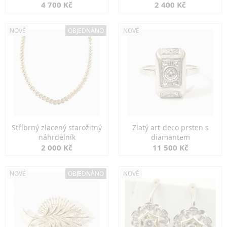
markazity
jemná elegance
4 700 Kč
2 400 Kč
NOVÉ
OBJEDNÁNO
NOVÉ
Stříbrný zlacený starožitný
Zlatý art-deco prsten s
náhrdelník
diamantem
2 000 Kč
11 500 Kč
NOVÉ
OBJEDNÁNO
NOVÉ