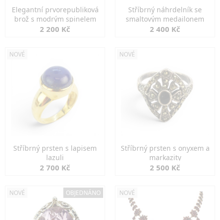
Elegantní prvorepubliková
Stříbrný náhrdelník se
brož s modrým spinelem
smaltovým medailonem
2 200 Kč
2 400 Kč
NOVÉ
NOVÉ
Stříbrný prsten s lapisem
Stříbrný prsten s onyxem a
lazuli
markazity
2 700 Kč
2 500 Kč
NOVÉ
OBJEDNÁNO
NOVÉ