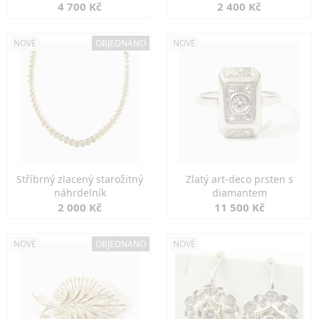
markazity
jemná elegance
4 700 Kč
2 400 Kč
NOVÉ
OBJEDNÁNO
NOVÉ
Stříbrný zlacený starožitný
Zlatý art-deco prsten s
náhrdelník
diamantem
2 000 Kč
11 500 Kč
NOVÉ
OBJEDNÁNO
NOVÉ