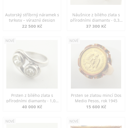
Autorský stříbrný náramek s
Náušnice z bílého zlata s
tyrkysy – výrazný design
přírodními diamanty - 0,30
ct
22 500 Kč
37 300 Kč
NOVÉ
NOVÉ
Prsten z bílého zlata s
Prsten se zlatou mincí Dos
přírodními diamanty - 1,00
Medio Pesos, rok 1945
ct
40 000 Kč
15 600 Kč
NOVÉ
NOVÉ