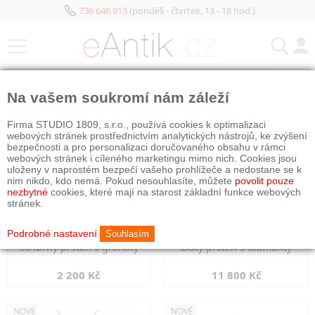
736 646 913
(pondělí - čtvrtek, 13 - 18 hod.)
KATEGORIE
Na vašem soukromí nám záleží
NOVÉ
NOVÉ
Firma STUDIO 1809, s.r.o., používá cookies k optimalizaci
webových stránek prostřednictvím analytických nástrojů, ke zvýšení
bezpečnosti a pro personalizaci doručovaného obsahu v rámci
webových stránek i cíleného marketingu mimo nich. Cookies jsou
uloženy v naprostém bezpečí vašeho prohlížeče a nedostane se k
nim nikdo, kdo nemá. Pokud nesouhlasíte, můžete
povolit pouze
nezbytné
cookies, které mají na starost základní funkce webových
stránek.
Podrobné nastavení
Souhlasím
Stříbrný prsten s granáty
Zlatý prsten s diamanty
2 200 Kč
11 800 Kč
NOVÉ
NOVÉ