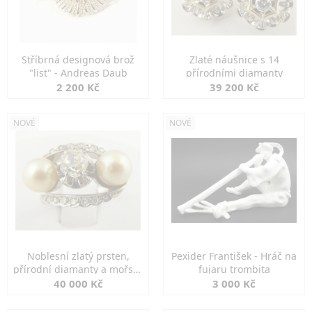
Stříbrná designová brož
Zlaté náušnice s 14
"list" - Andreas Daub
přírodními diamanty
2 200 Kč
39 200 Kč
NOVÉ
NOVÉ
Noblesní zlatý prsten,
Pexider František - Hráč na
přírodní diamanty a mořské
fujaru trombita
perly
40 000 Kč
3 000 Kč