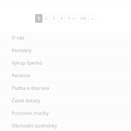
…
1
2
3
4
5
193
»
O nás
Kontakty
Výkup šperků
Recenze
Platba a doprava
Časté dotazy
Puncovní značky
Obchodní podmínky