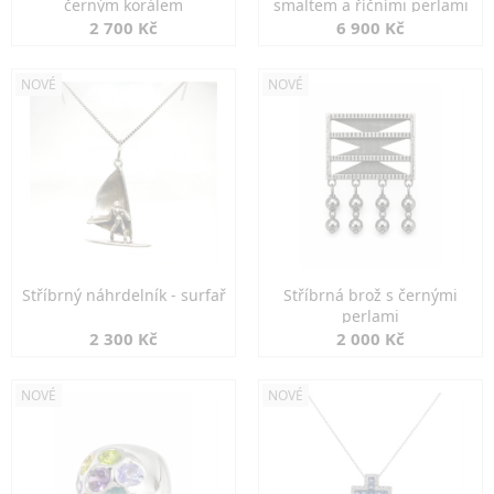
černým korálem
smaltem a říčními perlami
2 700 Kč
6 900 Kč
NOVÉ
NOVÉ
Stříbrný náhrdelník - surfař
Stříbrná brož s černými
perlami
2 300 Kč
2 000 Kč
NOVÉ
NOVÉ