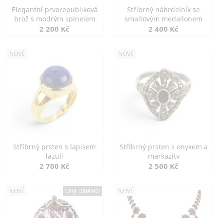
Elegantní prvorepubliková
Stříbrný náhrdelník se
brož s modrým spinelem
smaltovým medailonem
2 200 Kč
2 400 Kč
NOVÉ
NOVÉ
Stříbrný prsten s lapisem
Stříbrný prsten s onyxem a
lazuli
markazity
2 700 Kč
2 500 Kč
NOVÉ
OBJEDNÁNO
NOVÉ