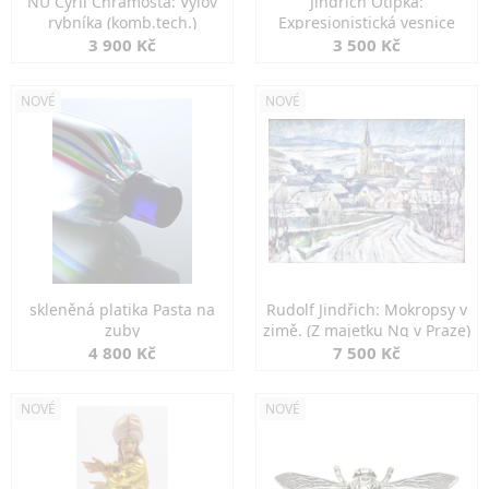
NU Cyril Chramosta: Výlov
Jindřich Otipka:
rybníka (komb.tech.)
Expresionistická vesnice
3 900 Kč
3 500 Kč
NOVÉ
NOVÉ
skleněná platika Pasta na
Rudolf Jindřich: Mokropsy v
zuby
zimě. (Z majetku Ng v Praze)
4 800 Kč
7 500 Kč
NOVÉ
NOVÉ