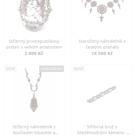
Stříbrný prvorepublikový
Starožitný náhrdelník s
prsten s velkým ametystem
českými granáty
2 800 Kč
18 500 Kč
NOVÉ
OBJEDNÁNO
NOVÉ
Stříbrný náhrdelník s
Stříbrná brož s
kouřovým topazem a
bleděmodrými kameny -