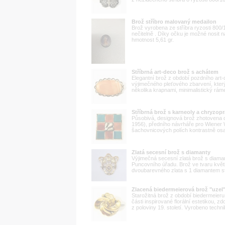
Brož stříbro malovaný medailon
Brož vyrobena ze stříbra ryzosti 800
nečitelně . Díky očku je možné nosit 
hmotnost 5,61 gr.
Stříbrná art-deco brož s achátem
Elegantní brož z období pozdního ar
výjimečného pleťového zbarvení, kter
několika krapnami, minimalistický rá
Stříbrná brož s karneoly a chryzop
Působivá, designová brož zhotovena 
1956), předního návrháře pro Wiener W
šachovnicových polích kontrastně osaz
Zlatá secesní brož s diamanty
Výjimečná secesní zlatá brož s diama
Puncovního úřadu. Brož ve tvaru kvě
dvoubarevného zlata s 1 diamantem sta
Zlacená biedermeierová brož "uzel
Starožitná brož z období biedermeieru 
části inspirované florální estetikou, z
z poloviny 19. století. Vyrobeno techn