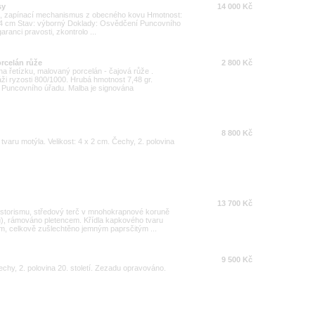
sy
14 000 Kč
1000, zapínací mechanismus z obecného kovu Hmotnost:
 4 cm Stav: výborný Doklady: Osvědčení Puncovního
anci pravosti, zkontrolo ...
orcelán růže
2 800 Kč
na řetízku, malovaný porcelán - čajová růže .
ži ryzosti 800/1000. Hrubá hmotnost 7,48 gr.
a Puncovního úřadu. Malba je signována
8 800 Kč
varu motýla. Velikost: 4 x 2 cm. Čechy, 2. polovina
13 700 Kč
historismu, středový terč v mnohokrapnové koruně
ou), rámováno pletencem. Křídla kapkového tvaru
m, celkově zušlechtěno jemným paprsčitým ...
9 500 Kč
hy, 2. polovina 20. století. Zezadu opravováno.