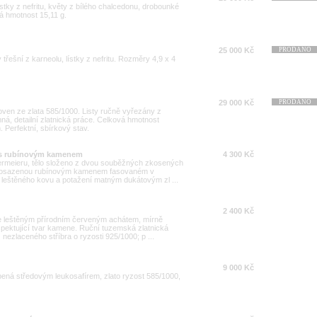
lístky z nefritu, květy z bílého chalcedonu, drobounké
vá hmotnost 15,11 g.
25 000 Kč
PRODÁNO
 třešní z karneolu, lístky z nefritu. Rozměry 4,9 x 4
29 000 Kč
PRODÁNO
oven ze zlata 585/1000. Listy ručně vyřezány z
emná, detailní zlatnická práce. Celková hmotnost
 Perfektní, sbírkový stav.
ž s rubínovým kamenem
4 300 Kč
dermeieru, tělo složeno z dvou souběžných zkosených
ou osazenou rubínovým kamenem fasovaném v
 leštěného kovu a potažení matným dukátovým zl ...
2 400 Kč
e leštěným přírodním červeným achátem, mírně
pektující tvar kamene. Ruční tuzemská zlatnická
 nezlaceného stříbra o ryzosti 925/1000; p ...
9 000 Kč
bená středovým leukosafírem, zlato ryzost 585/1000,