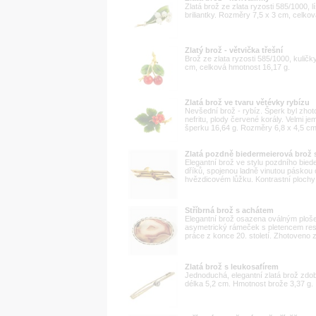
Zlatá brož ze zlata ryzosti 585/1000, 
briliantky. Rozměry 7,5 x 3 cm, celko
Zlatý brož - větvička třešní
Brož ze zlata ryzosti 585/1000, kuličky
cm, celková hmotnost 16,17 g.
Zlatá brož ve tvaru větévky rybízu
Nevšední brož - rybíz. Šperk byl zhot
nefritu, plody červené korály. Velmi j
šperku 16,64 g. Rozměry 6,8 x 4,5 cm.
Zlatá pozdně biedermeierová bro
Elegantní brož ve stylu pozdního bie
dříků, spojenou ladně vinutou pásk
hvězdicovém lůžku. Kontrastní plochy
Stříbrná brož s achátem
Elegantní brož osazena oválným ploš
asymetrický rámeček s pletencem res
práce z konce 20. století. Zhotoveno z
Zlatá brož s leukosafírem
Jednoduchá, elegantní zlatá brož zdo
délka 5,2 cm. Hmotnost brože 3,37 g.