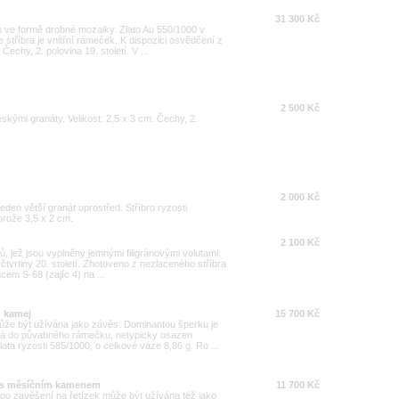
31 300 Kč
 ve formě drobné mozaiky. Zlato Au 550/1000 v
 stříbra je vnitřní rámeček. K dispozici osvědčení z
echy, 2. polovina 19. století. V ...
2 500 Kč
eskými granáty. Velikost: 2,5 x 3 cm. Čechy, 2.
2 000 Kč
den větší granát uprostřed. Stříbro ryzosti
rože 3,5 x 2 cm.
2 100 Kč
stů, jež jsou vyplněny jemnými filigránovými volutami.
tvrtiny 20. století. Zhotoveno z nezlaceného stříbra
cem S-68 (zajíc 4) na ...
- kamej
15 700 Kč
může být užívána jako závěs. Dominantou šperku je
ná do půvabného rámečku, netypicky osazen
ata ryzosti 585/1000, o celkové váze 8,86 g. Ro ...
ěs s měsíčním kamenem
11 700 Kč
ž po zavěšení na řetízek může být užívána též jako