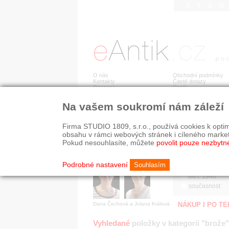
STA
O nás
Obchodní podmínky
Kontakty
Časté dotazy
Recenze
Ceník
Na vašem soukromí nám záleží
Jsme prověřená firma
RYCHLÉ HLEDÁN
V oboru působíme 22 let!
Firma STUDIO 1809, s.r.o., používá cookies k optim
Zákazníci u nás oceňují:
HISTORICKÉ O
obsahu v rámci webových stránek i cíleného marke
■ odborné zázemí
všechno
Pokud nesouhlasíte, můžete
povolit pouze nezbytn
■ bezpečné prostředí
před r. 1800
■ přátelskou atmosféru
19. stol.
Podrobné nastavení
Souhlasím
1890-1940
od r. 1940
současnost
Dana Čechová a Jolana Králová
NÁKUP I PO T
Vyhledané
položky v kategorii "brože"