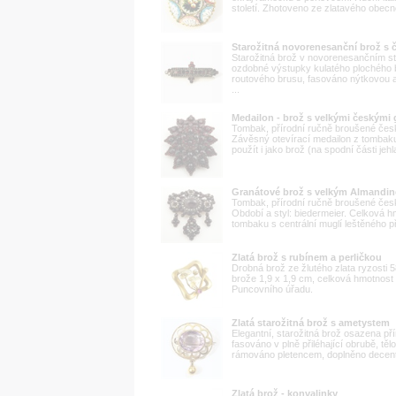
století. Zhotoveno ze zlatavého obec
Starožitná novorenesanční brož s 
Starožitná brož v novorenesančním st
ozdobné výstupky kulatého plochého 
routového brusu, fasováno nýtkovou a
...
Medailon - brož s velkými českými 
Tombak, přírodní ručně broušené české
Závěsný otevírací medailon z tombak
použít i jako brož (na spodní části jeh
Granátové brož s velkým Almandin
Tombak, přírodní ručně broušené české 
Období a styl: biedermeier. Celková h
tombaku s centrální muglí leštěného p
Zlatá brož s rubínem a perličkou
Drobná brož ze žlutého zlata ryzosti
brože 1,9 x 1,9 cm, celková hmotnost
Puncovního úřadu.
Zlatá starožitná brož s ametystem
Elegantní, starožitná brož osazena p
fasováno v plně přiléhající obrubě, tě
rámováno pletencem, doplněno decent
Zlatá brož - konvalinky