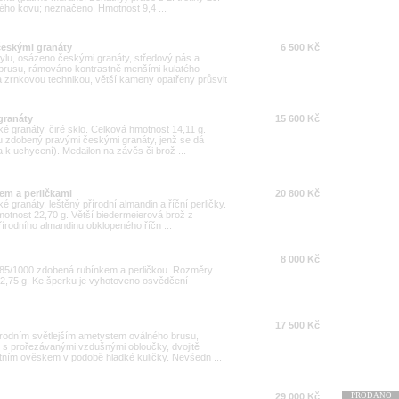
ného kovu; neznačeno. Hmotnost 9,4 ...
českými granáty
6 500 Kč
ylu, osázeno českými granáty, středový pás a
brusu, rámováno kontrastně menšími kulatého
 zrnkovou technikou, větší kameny opatřeny průsvit
granáty
15 600 Kč
 granáty, čiré sklo. Celková hmotnost 14,11 g.
u zdobený pravými českými granáty, jenž se dá
la k uchycení). Medailon na závěs či brož ...
em a perličkami
20 800 Kč
granáty, leštěný přírodní almandin a říční perličky.
motnost 22,70 g. Větší biedermeierová brož z
řírodního almandinu obklopeného říčn ...
8 000 Kč
 585/1000 zdobená rubínkem a perličkou. Rozměry
 2,75 g. Ke šperku je vyhotoveno osvědčení
17 500 Kč
řírodním světlejším ametystem oválného brusu,
lo s prořezávanými vzdušnými obloučky, dvojitě
ním ověskem v podobě hladké kuličky. Nevšedn ...
29 000 Kč
PRODÁNO