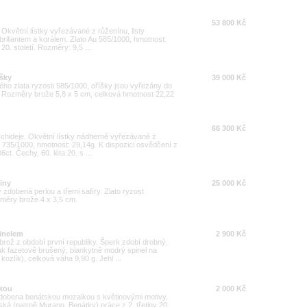
53 800 Kč
. Okvětní lístky vyřezávané z růženínu, listy
riliantem a korálem. Zlato Au 585/1000, hmotnost:
 20. století. Rozměry: 9,5 ...
íšky
39 000 Kč
ého zlata ryzosti 585/1000, oříšky jsou vyřezány do
tu. Rozměry brože 5,8 x 5 cm, celková hmotnost 22,22
66 300 Kč
orchideje. Okvětní lístky nádherně vyřezávané z
u 735/1000, hmotnost: 29,14g. K dispozici osvědčení z
ct. Čechy, 60. léta 20. s ...
tiny
25 000 Kč
y zdobená perlou a třemi safíry. Zlato ryzost
měry brože 4 x 3,5 cm.
inelem
2 900 Kč
 brož z období první republiky. Šperk zdobí drobný,
ak fazetově brušený, blankytně modrý spinel na
kozlík), celková váha 9,90 g. Jehl ...
ikou
2 000 Kč
zdobena benátskou mozaikou s květinovými motivy,
ská (patrně Murano, Benátky) práce z 2. třetiny 20.