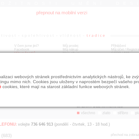
ROŽITNOSTI UMĚNÍ DES
přepnout na mobilní verzi
V čem jsme jiní?
Můj prodej
Přihlášení
Facebook
Můj nákup
Můj účet / Registr
Výkup šperků
Moje album
GDPR
/
AML
Jen poslední d
Í
alizaci webových stránek prostřednictvím analytických nástrojů, ke zv
BDOBÍ
STÁŘÍ NABÍDKY
ŘAZENÍ
SLE
tingu mimo nich. Cookies jsou uloženy v naprostém bezpečí vašeho pr
všechno
nejnovější napřed
je
é
cookies, které mají na starost základní funkce webových stránek.
jen poslední den
podle cen sestupně
jen poslední týden
jen poslední měsíc
ŠPERKY DLE MATERIÁLU
všechno
zlato
stříbro
pl
ELEFONU:
volejte
736 646 913
(pondělí - čtvrtek, 13 - 18 hod.)
 (683)
přechod na zobra