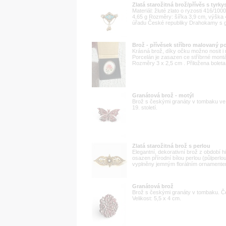
Zlatá starožitná brož/přívěs s tyrky
Materiál: žluté zlato o ryzosti 416/
4,65 g Rozměry: šířka 3,9 cm, výška
úřadu České republiky Drahokamy s gar
Brož - přívěsek stříbro malovaný p
Krásná brož, díky očku možno nosit i 
Porcelán je zasazen ce stříbrné montá
Rozměry 3 x 2,5 cm . Přiložena bolet
Granátová brož - motýl
Brož s českými granáty v tombaku ve t
19. století.
Zlatá starožitná brož s perlou
Elegantní, dekorativní brož z období 
osazen přírodní bílou perlou (půlperl
vyplněny jemným florálním ornamente
Granátová brož
Brož s českými granáty v tombaku. Čec
Velikost: 5,5 x 4 cm.