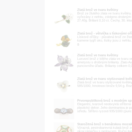
Zlatá brož ve tvaru květiny
Brož ze žlutého zlata ve tvaru květiny
vyřezány z nefritu, zdobeno drobným b
27,40g. Briliant 0,10 ct. Čechy, 30. léta
Zlatá brož - větvička s lískovými oř
Lískové oříšky - půvabná brož ze žlut
kamene tygří oko, lístky jsou z nefri
g.
Zlatá brož ve tvaru květiny
Luxusní brož z bílého zlata ve tvaru 
ametystu s drobnými brilianty. Zlato A
puncovního úřadu. Brilianty celkem 0,06
Zlatá brož ve tvaru stylizované kvě
Zlatá brož ve tvaru stylizované květin
585/1000, hmotnost brože 9,54 g. Roz
Prvorepubliková brož s modrým sp
Elegantní, tvarově neobvyklá stříbrná
plastický dekor. Jeho dominantou je p
středu. Stříbro ryzosti 935/1000 (punc 
Starožitná brož s benátskou moza
Výrazná, pestrobarevná kulatá brož 
okraj rámečku s perlovcem. Ruční ital