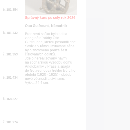
č. 181 354
Správný kurs po celý rok 2026!
Otto Gutfreund, Námořník
č. 181 432
Bronzová soška byla odlita
z originální sádry Otto
Gutfreunda, kterou posoudil doc.
Šetlík a v rámci limitované série
bylo zhotoveno pouze šest
číslovaných odlitků.
č. 181 353
Jde o nerealizovaný návrh
na sochařskou výzdobu domu
Anglobanky v Praze a spadá
do Gutfreundova třetího tvůrčího
období (1920 - 1925) - období
č. 181 434
nové věcnosti a civilismu.
Výška 24,4 cm.
č. 168 327
č. 181 274