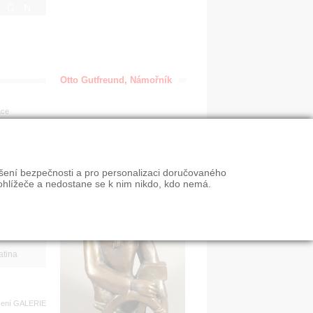
IGN
Otto Gutfreund, Námořník
ace
en
ýšení bezpečnosti a pro personalizaci doručovaného
VY
ohlížeče a nedostane se k nim nikdo, kdo nemá.
n slevy
atina
zení
GALERIE