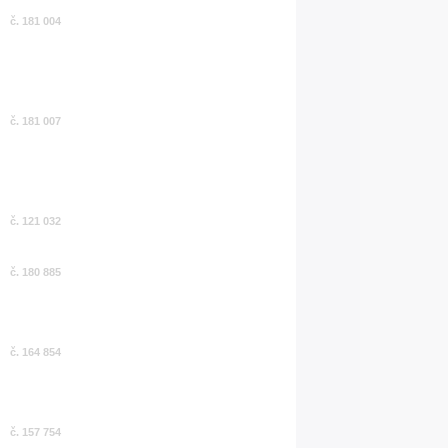
č. 181 004
č. 181 007
č. 121 032
č. 180 885
č. 164 854
č. 157 754