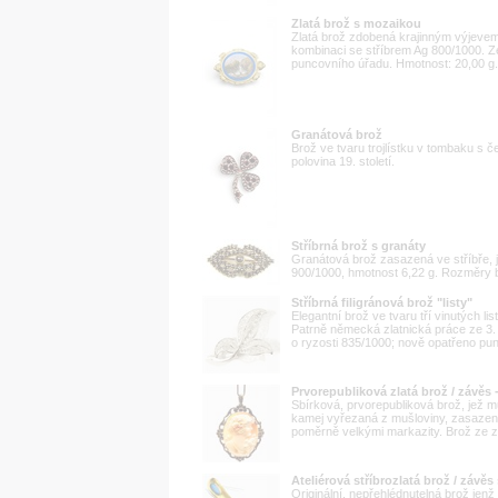
Zlatá brož s mozaikou
Zlatá brož zdobená krajinným výjevem
kombinaci se stříbrem Ag 800/1000. Ze
puncovního úřadu. Hmotnost: 20,00 g. Č
Granátová brož
Brož ve tvaru trojlístku v tombaku s č
polovina 19. století.
Stříbrná brož s granáty
Granátová brož zasazená ve stříbře, je
900/1000, hmotnost 6,22 g. Rozměry b
Stříbrná filigránová brož "listy"
Elegantní brož ve tvaru tří vinutých li
Patrně německá zlatnická práce ze 3. č
o ryzosti 835/1000; nově opatřeno pun
Prvorepubliková zlatá brož / závěs 
Sbírková, prvorepubliková brož, jež 
kamej vyřezaná z mušloviny, zasaze
poměrně velkými markazity. Brož ze zl
Ateliérová stříbrozlatá brož / záv
Originální, nepřehlédnutelná brož jen