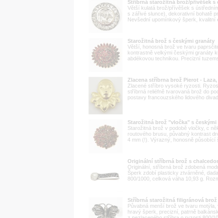
Stříbrná starožitná brož/přívěšek 
Větší kulatá brož/přívěšek s ústřední
s zářivé slunce), dekorativní bohatě p
Nevšední upomínkový šperk, kvalitní 
Starožitná brož s českými granáty
Větší, honosná brož ve tvaru paprsčit
kontrastně velkými českými granáty 
abdékovou technikou. Precizní tuzemská
Zlacena stříbrna brož Pierot - Laza
Zlacené stříbro vysoké ryzosti. Ryzo
stříbrná reliéfně tvarovaná brož do p
postavy francouzského lidového divadl
Starožitná brož "vločka" s českými
Starožitná brož v podobě vločky, c n
routového brusu, půvabný kontrast d
4 mm (!). Výrazný, honosně působící š
Originální stříbrná brož s chalced
Originální, stříbrná brož zdobená m
Šperk zdobí plasticky ztvárněné, dada
800/1000, celková váha 10,93 g. Rozm
Stříbrná starožitná filigránová brož
Půvabná menší brož ve tvaru motýla, v
hravý šperk, precizní, patrně balkánská
z nezlaceného stříbra o ryzosti 800/1