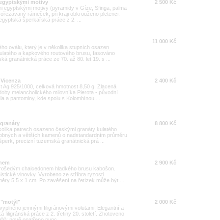
s egyptskými motivy
2 500 Kč
mi egyptskými motivy (pyramidy v Gíze, Sfinga, palma
rořezávaný rámeček, při kraji obkrouženo pletenci.
egyptská šperkařská práce z 2. ...
11 000 Kč
ého oválu, který je v několika stupních osazen
kulatého a kapkového routového brusu, fasováno
 granátnická práce ze 70. až 80. let 19. s ...
, Vicenza
2 400 Kč
st Ag 925/1000, celková hmotnost 8,50 g. Zlacená
odoby melancholického milovníka Pierota - původní
a a pantominy, kde spolu s Kolombínou ...
 granáty
8 800 Kč
ěkolika patrech osazeno českými granáty kulatého
robných a větších kamenů o nadstandardním průměru
perk, precizní tuzemská granátnická prá ...
onem
2 900 Kč
odrošedým chalcedonem hladkého brusu kabošon.
istické vlnovky. Vyrobeno ze stříbra ryzosti
ěry 5,5 x 1 cm. Po zavěšení na řetízek může být ...
 "motýl"
2 000 Kč
yplněno jemnými filigránovými volutami. Elegantní a
 filigránská práce z 2. třetiny 20. století. Zhotoveno
000; nově opatřeno punc ...