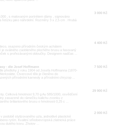
3 000 Kč
/1000 , s malovaným portrétem dámy , signováno
na řetízku jako náhrdelní. Rozměry 3 x 2,5 cm . Hrubá
4 400 Kč
t-deco, osazeno přírodním českým achátem
ý je oválného zaobleného plochého brusu a fasovaný
meček s prořezávanými obloučky. Designem nadčas ...
rasy - dle Josef Hoffmann
7 500 Kč
dle předlohy z roku 1904 od Josefa Hoffmanna (1870-
erkstätte. Čtvercové tělo je členěno do
ených přírodními karneoly a přírodními chryzop ...
29 900 Kč
nty. Celková hmotnost 9,70 g Au 585/1000, osvědčení
tiny zasazené do rámečku kalichu zvonku z
rého briliantového brusu o hmotnosti 0,25 c ...
"
2 000 Kč
v podobě stylizovaného uzlu, jednotlivé plastické
dobeno rytím. Kvalitní středoevropská zlatnická práce
ikou dutého kovu. Zhotov ...