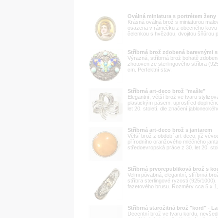
Oválná miniatura s portrétem ženy
Krásná oválná brož s miniaturou malov
osazena v rámečku z obecného kovu (
čelenkou s hvězdou, dvojitou šňůrou pe
Stříbrná brož zdobená barevnými s
Výrazná, stříbrná brož bohatě zdobená
zhotoven ze sterlingového stříbra (92
cm. Perfektní stav.
Stříbrná art-deco brož "mašle"
Elegantní, větší brož ve tvaru styliz
plastickým pásem, uprostřed doplněno k
let 20. století, dle značení jablonecké
Stříbrná art-deco brož s jantarem
Větší brož z období art-deco, jíž vév
přírodního oranžového mléčného janta
středoevropská práce z 30. let 20. sto
Stříbrná prvorepubliková brož s 
Velmi půvabná, elegantní, stříbrná bro
stříbra sterlingové ryzosti (925/1000
fazetového brusu. Rozměry cca 5 x 1,5
Stříbrná starožitná brož "kord" - 
Decentní brož ve tvaru kordu, nevšed