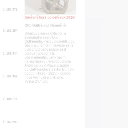
č. 182 372
Správný kurs po celý rok 2026!
Otto Gutfreund, Námořník
č. 182 354
Bronzová soška byla odlita
z originální sádry Otto
Gutfreunda, kterou posoudil doc.
Šetlík a v rámci limitované série
bylo zhotoveno pouze šest
číslovaných odlitků.
č. 182 344
Jde o nerealizovaný návrh
na sochařskou výzdobu domu
Anglobanky v Praze a spadá
do Gutfreundova třetího tvůrčího
období (1920 - 1925) - období
č. 182 302
nové věcnosti a civilismu.
Výška 24,4 cm.
č. 182 311
č. 182 293