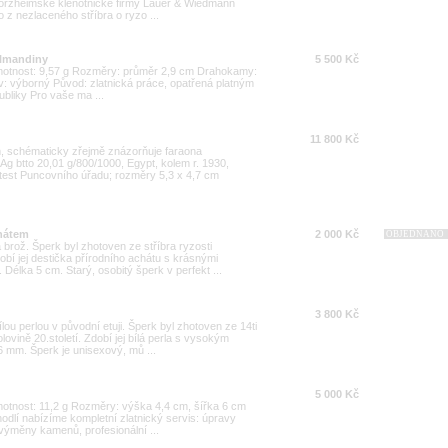
 pforzheimské klenotnické firmy Lauer & Wiedmann
o z nezlaceného stříbra o ryzo ...
almandiny
5 500 Kč
 Hmotnost: 9,57 g Rozměry: průměr 2,9 cm Drahokamy:
v: výborný Původ: zlatnická práce, opatřená platným
liky Pro vaše ma ...
11 800 Kč
, schématicky zřejmě znázorňuje faraona
Ag btto 20,01 g/800/1000, Egypt, kolem r. 1930,
test Puncovního úřadu; rozměry 5,3 x 4,7 cm
chátem
2 000 Kč
OBJEDNÁNO
 brož. Šperk byl zhotoven ze stříbra ryzosti
obí jej destička přírodního achátu s krásnými
Délka 5 cm. Starý, osobitý šperk v perfekt ...
3 800 Kč
ílou perlou v původní etuji. Šperk byl zhotoven ze 14ti
lovině 20.století. Zdobí jej bílá perla s vysokým
 mm. Šperk je unisexový, mů ...
5 000 Kč
Hmotnost: 11,2 g Rozměry: výška 4,4 cm, šířka 6 cm
dlí nabízíme kompletní zlatnický servis: úpravy
 výměny kamenů, profesionální ...