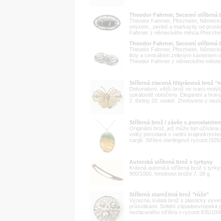
Theodor Fahrner, Secesní stříbrná 
Theodor Fahrner, Pforzheim, Německo,
onyxem , perletí a markazity od pro
Fahrner z německého města Phorzheim
Theodor Fahrner, Secesní stříbrná
Theodor Fahrner, Pforzheim, Německo,
listy a centrálním zeleným kamenem 
Theodor Fahrner z německého města 
Stříbrná zlacená filigránová brož "
Dekorativní, větší brož ve tvaru motýl
spirálovitě obtočeno. Elegantní a hravý
2. třetiny 20. století. Zhotoveno z nezla
Stříbrná brož / závěs s porcelanite
Originální brož, jež může být užíván
velký porcelanit s raritní krajinokre
carglí. Stříbro sterlingové ryzosti (92
Autorská stříbrná brož s tyrkysy
Krásná autorská stříbrná brož s tyrkys
900/1000, hmotnost brože 7, 28 g.
Stříbrná starožitná brož "růže"
Výrazná, kulatá brož s plasticky vyve
průsvitkami. Solidní západoevropská pr
nezlaceného stříbra o ryzosti 835/100