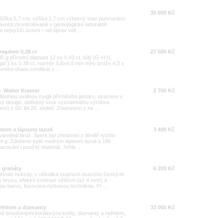
35 000 Kč
g šířka 5,7 cm, výška 1,7 cm výborný stav puncováno
osti zkontrolované v gemologické laboratoři
 nejvyšší úrovni – od úprav veli ...
aragdem 0,38 ct
27 500 Kč
5 g přírodní diamant 12 ks 0,43 ct, bílý (G-H-I),
agd 1 ks 0,38 ct, rozměr 5,8x4,0 mm míry brože 4,3 x
ího úřadu certifikát z ...
 - Walter Kramer
2 700 Kč
uhlou oválnou muglí přírodního jantaru, usazeno v
ický design, oblíbený vzor významného výrobce
 z 60. let 20. století. Zhotoveno z ne ...
atem a lápisem lazuli
3 400 Kč
 ztvárněná brož. Šperk byl zhotoven z téměř ryzího
24 g. Zdobeno sytě modrým lápisem lazuli a 18ti
cování i použitý materiál. Jehla ...
i granáty
6 200 Kč
ihroté hvězdy, v několika stupních osazeno českými
 brusu, efektní kontrast větších (až 4 mm!) a
u barvu, fasováno nýtkovou technikou. Pr ...
efritem a diamanty
33 000 Kč
ně broušenými korálovými květy, diamanty a nefritem,