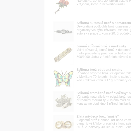
Rakousko, 30. léta 20. století zlato o
x 3,2 cm, Atest Puncovního úřadu
Stříbrná autorská brož s hematitem
Dekorativní podlouhlá brož osazena ová
organicky vinutými křivkami. Historiz
autorská práce z konce 20. či počátku 
Jemná stříbrná brož s markazity
Velmi půvabná, jemná brož z decentně 
motiv provedený pracnou technikou fil
800/1000. Jehla z funkčních důvodů o
Stříbrná brož zdobená smalty
Půvabná stříbrná brož, celoplošně zd
v Mexiku v 70. letech minulého stolet
kov. Celková váha 8,17 g. Rozměry cca
Stříbrná starožitná brož "květiny" 
Výrazná, naturalisticky pojatá brož, 
přírodními markazity kulatého hvězdic
kontrastně doplněno 3 přírodními kulti
Zlatá art-deco brož "mašle"
Elegantní brož z období art-deco ve tv
dynamické křivky pracující s kontras
30. či 2. poloviny 40. let 20. století. 