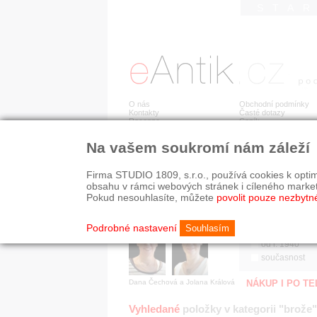
STA
O nás
Obchodní podmínky
Kontakty
Časté dotazy
Recenze
Ceník
Na vašem soukromí nám záleží
Jsme prověřená firma
RYCHLÉ HLEDÁN
V oboru působíme 22 let!
Firma STUDIO 1809, s.r.o., používá cookies k optim
Zákazníci u nás oceňují:
HISTORICKÉ O
obsahu v rámci webových stránek i cíleného marke
■ odborné zázemí
všechno
Pokud nesouhlasíte, můžete
povolit pouze nezbytn
■ bezpečné prostředí
před r. 1800
■ přátelskou atmosféru
19. stol.
Podrobné nastavení
Souhlasím
1890-1940
od r. 1940
současnost
Dana Čechová a Jolana Králová
NÁKUP I PO T
Vyhledané
položky v kategorii "brože"