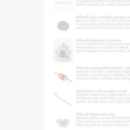
se základními detaily. Kvalitní práce
patrně z počátku 20. století. Zhotoven
Stříbrná brož s českými granáty a 
Materiál: stříbro o ryzosti 900/1000
české granáty, přírodní almandiny Sta
puncem Puncovního úřadu České repub
Stříbrný závěs/brož s onyxem
stříbrný závěs/brož s černým onyxem
Amenhotepa IV. s manželkou Nefertiti, 
původní egyptské puncovní značky, a
Stříbrná prvorepubliková brož s a
Decentní, drobnější, nadčasově pojatá
800/1000, v období první republiky. Zd
hnědými odstíny. Celková váha 5,65 g. 
Zlatá jehlice s bílou perlou v etuji
Elegantní, nadčasová, zlatá jehlice s b
karátového zlata (585/1000) v první po
leskem. Průměr perly 6 mm. Váha 1,26
Stříbrný filigránový motýl
Materiál: stříbro o ryzosti 800/1000 
Stav: výborný Pro vaše maximální poho
velikosti, odborné opravy, rhodiování,