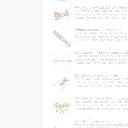
Prvorepubliková zlatá Brož s brilia
Starožitná prvorepubliková Zlatá brož s 
Zlato ryzosti 585/1000. 5 kusu briliant
Celková hmotnost brože: 9,55 g. Rozmě
Stříbrná Art deco brož s citríny
Elegantní, stříbrná brož zhotovená ze 
Šperk je osazen třemi sytě žlutými ci
5,5 x 1 cm. Starý, autentický šperk v
Zlatá starožitná brož s diamanty 0,5
Elegantní podlouhlá brož, na konci rozš
osazeno 3 přírodními diamanty starého
kvalita dobrá až střední, dále doplněno
Zlatá brož ve tvaru orchideje
Velká luxusní zlatá brož ve tvaru orchi
celkové hmotnosti cca 0,20 ct. Bílé zl
hmotnost brože 28,6 g. Naprosto unikát
Zlatá biedermeierová brož s tyrkys
Dekorativní, honosnější brož z období
rytými uzly, kontrastní středová hla
muglemi přírodních tyrkysů, dva doplně
Zlatá brož s lapis lazuli
Brož vyrobená ze zlata ryzosti 585/10
Délka 6,7 cm. Hmotnost 5,36 g.