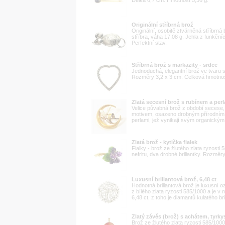
Originální stříbrná brož
Originální, osobitě ztvárněná stříbrná
stříbra, váha 17,08 g. Jehla z funkč
Perfektní stav.
Stříbrná brož s markazity - srdce
Jednoduchá, elegantní brož ve tvaru s
Rozměry 3,2 x 3 cm. Celková hmotnos
Zlatá secesní brož s rubínem a per
Velice půvabná brož z období secese, 
motivem, osazeno drobným přírodním r
perlami, jež vynikají svým organický
Zlatá brož - kytička fialek
Fialky - brož ze žlutého zlata ryzosti 
nefritu, dva drobné briliantky. Rozmě
Luxusní briliantová brož, 6,48 ct
Hodnotná briliantová brož je luxusní o
z bílého zlata ryzosti 585/1000 a je 
6,48 ct, z toho je diamantů kulatého bri
Zlatý závěs (brož) s achátem, tyrk
Brož ze žlutého zlata ryzosti 585/10