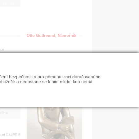
IGN
Otto Gutfreund, Námořník
ace
en
ýšení bezpečnosti a pro personalizaci doručovaného
VY
ohlížeče a nedostane se k nim nikdo, kdo nemá.
n slevy
atina
zení
GALERIE