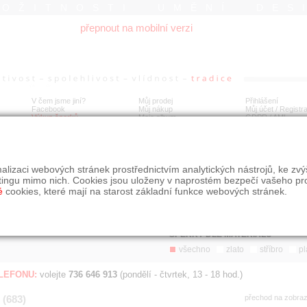
ROŽITNOSTI UMĚNÍ DES
přepnout na mobilní verzi
V čem jsme jiní?
Můj prodej
Přihlášení
Facebook
Můj nákup
Můj účet / Registr
Výkup šperků
Moje album
GDPR
/
AML
Jen poslední d
Í
alizaci webových stránek prostřednictvím analytických nástrojů, ke zv
BDOBÍ
STÁŘÍ NABÍDKY
ŘAZENÍ
SLE
tingu mimo nich. Cookies jsou uloženy v naprostém bezpečí vašeho pr
všechno
nejnovější napřed
je
é
cookies, které mají na starost základní funkce webových stránek.
jen poslední den
podle cen sestupně
jen poslední týden
jen poslední měsíc
ŠPERKY DLE MATERIÁLU
všechno
zlato
stříbro
pl
ELEFONU:
volejte
736 646 913
(pondělí - čtvrtek, 13 - 18 hod.)
 (683)
přechod na zobra