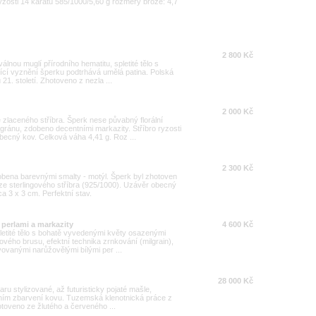
 ryzosti 14 karátů 585/1000/5,60 g rozměry brože: 4,7
2 800 Kč
lnou muglí přírodního hematitu, spletité tělo s
ující vyznění šperku podtrhává umělá patina. Polská
21. století. Zhotoveno z nezla ...
2 000 Kč
zlaceného stříbra. Šperk nese půvabný florální
igránu, zdobeno decentními markazity. Stříbro ryzosti
becný kov. Celková váha 4,41 g. Roz ...
2 300 Kč
obena barevnými smalty - motýl. Šperk byl zhotoven
í ze sterlingového stříbra (925/1000). Uzávěr obecný
 3 x 3 cm. Perfektní stav.
s perlami a markazity
4 600 Kč
spletité tělo s bohatě vyvedenými květy osazenými
ového brusu, efektní technika zrnkování (milgrain),
vovanými narůžovělými bílými per ...
28 000 Kč
aru stylizované, až futuristicky pojaté mašle,
tním zbarvení kovu. Tuzemská klenotnická práce z
Zhotoveno ze žlutého a červeného ...