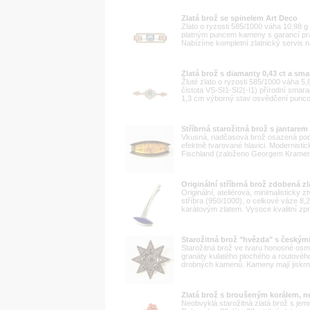
Zlatá brož se spinelem Art Deco
Zlato o ryzosti 585/1000 váha 10,98 
platným puncem kameny s garancí prav
Nabízíme kompletní zlatnický servis na
Zlatá brož s diamanty 0,43 ct a sm
Žluté zlato o ryzosti 585/1000 váha 5,8
čistota VS-SI1-SI2(-I1) přírodní smar
1,3 cm výborný stav osvědčení puncovn
Stříbrná starožitná brož s jantarem
Vkusná, nadčasová brož osazená podlo
efektně tvarované hlavici. Modernist
Fischland (založeno Georgem Kramerem)
Originální stříbrná brož zdobená zl
Originální, ateliérová, minimalisticky
stříbra (950/1000), o celkové váze 8,
karátovým zlatem. Vysoce kvalitní zpra
Starožitná brož "hvězda" s českým
Starožitná brož ve tvaru honosné osm
granáty kulatého plochého a routového
drobných kamenů. Kameny mají jiskrno
Zlatá brož s broušeným korálem, n
Neobvyklá starožitná zlatá brož s jem