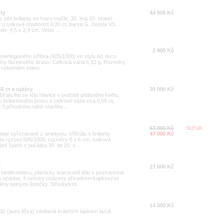
nty
44 900 Kč
pěti brilianty ve tvaru mašle, 30. léta 20. století.
ů o celkové hmotnosti 0,30 ct, barva G, čistota VS.
r: 4,5 x 2,4 cm. Velmi ...
2 400 Kč
sterlingového stříbra (925/1000) ve stylu Art deco.
tríny fazetového brusu. Celková váha 6,92 g. Rozměry
e výborném stavu.
5 ct a rubíny
39 000 Kč
iřujícího se těla hlavice v podobě pětilistého květu,
 briliantového brusu o celkové váze cca 0,55 ct,
 3 přírodními rubín starého ...
53 000 Kč
SLEVA
deje vyřezávané z ametystu, křišťálu s brilianty
47 000 Kč
ato ryzosti 585/1000, rozměry 8 x 6 cm, celková
ní šperk z počátku 30. let 20. s ...
y
27 000 Kč
 biedermeieru, plasticky tvarovaně tělo s postranními
dká ozdoba, 4 ověsky osazeny přírodními kapkovými
ny ladnými lístečky. Středoevro ...
14 000 Kč
00 (punc liška) zdobená krásným lapisem lazuli.