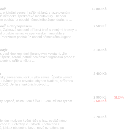
brož
12 800 Kč
 originální secesní stříbrná brož s fazetovaným
slulé německé šperkařské manufaktury Theodor
 pochází z období německého Jugendstilu, te ...
 brož s chryzoprasem
7 500 Kč
 Zajímavá secesní stříbrná brož s vinnými hrozny a
od proslulé německé šperkařské manufaktury
Phorzheim pochází z období německého Jugend ...
motýl"
3 100 Kč
a, vyplněno jemnými filigránovými volutami, tělo
 šperk, solidní, patrně balkánská filigránská práce z
ceného stříbra, tělo a ...
m
2 400 Kč
a díky závěsnému očku i jako závěs. Šperku vévodí
sbou. Kámen je po obvodu uchycen hladkou, stříbrnou
5/1000). Jehla z funkčních důvod ...
2 900 Kč
SLEVA
y, tepaná, délka 9 cm šířka 1,5 cm, stříbro ryzost
2 600 Kč
2 700 Kč
deným motivem květů růže s listy, ozvláštněno
áce z 3. čtvrtiny 20. století. Zhotoveno z
0, jehla z obecného kovu; nově označeno pu ...