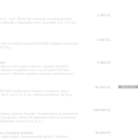
2 200 Kč
 brož - myš. Šperk byl zhotoven ze sterlingového
ních důvodů z obecného kovu. Rozměry 5,5 x 2,5 cm.
2 400 Kč
rdce ze stříbra ryzosti 925/1000 zdobená markazity.
t 3,0 g.
lami
6 900 Kč
tělo ve tvaru srpku měsíce s ladným florálním
ubínem kulatého brusu a 2 přírodními říčními
m tvarem. Efektně potaženo matným dukátovým zl ...
45 000 Kč
PRODÁNO
585/1000, kvítka jsou řezána z ametystu, listy z
ry brož cca 8,2 x 5 cm, celková hmotnost 29,09 g.
198 000 Kč
zdobou i dobrou investicí. Kruhová brož je zhotovena
v ní zasazeno celkem 85 diamantů celkové hmotnosti
liantového brusu 61 ks (5,2 ...
ysy a českými granáty
15 000 Kč
00 zdobí oválný červenohnědý achát s českými