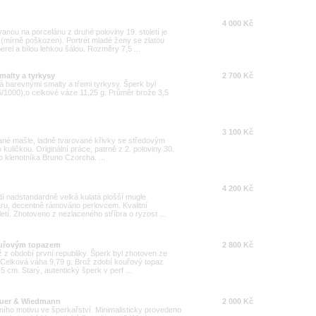
4 000 Kč
anou na porcelánu z druhé poloviny 19. století je
mírně poškozen). Portrét mladé ženy se zlatou
rel a bílou lehkou šálou. Rozměry 7,5 ...
malty a tyrkysy
2 700 Kč
 barevnými smalty a třemi tyrkysy. Šperk byl
5/1000),o celkové váze 11,25 g. Průměr brože 3,5
3 100 Kč
ované mašle, ladně tvarované křivky se středovým
uličkou. Originální práce, patrně z 2. poloviny 30.
ho klenotníka Bruno Czorcha. ...
4 200 Kč
odí nadstandardně velká kulatá plošší mugle
ru, decentně rámováno perlovcem. Kvalitní
letí. Zhotoveno z nezlaceného stříbra o ryzost ...
kouřovým topazem
2 800 Kč
ž z období první republiky. Šperk byl zhotoven ze
). Celková váha 9,79 g. Brož zdobí kouřový topaz
 cm. Starý, autentický šperk v perf ...
Lauer & Wiedmann
2 000 Kč
ního motivu ve šperkařství. Minimalisticky provedeno