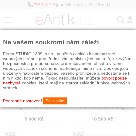
736 646 913
(pondělí - čtvrtek, 13 - 18 hod.)
KATEGORIE
Na vašem soukromí nám záleží
NOVÉ
NOVÉ
Firma STUDIO 1809, s.r.o., používá cookies k optimalizaci
webových stránek prostřednictvím analytických nástrojů, ke zvýšení
bezpečnosti a pro personalizaci doručovaného obsahu v rámci
webových stránek i cíleného marketingu mimo nich. Cookies jsou
uloženy v naprostém bezpečí vašeho prohlížeče a nedostane se k
nim nikdo, kdo nemá. Pokud nesouhlasíte, můžete
povolit pouze
nezbytné
cookies, které mají na starost základní funkce webových
stránek.
Podrobné nastavení
Souhlasím
Perlový náhrdelník, 80 cm
Zlaté náušnice kuličky
5 000 Kč
10 500 Kč
NOVÉ
NOVÉ