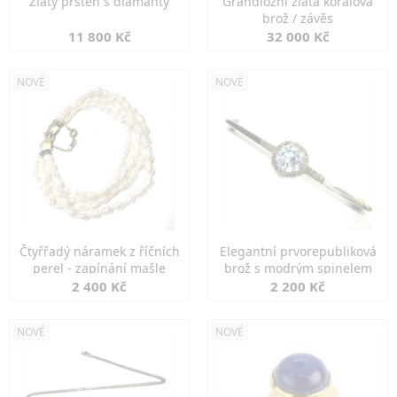
Zlatý prsten s diamanty
Grandiozní zlatá korálová
brož / závěs
11 800 Kč
32 000 Kč
NOVÉ
NOVÉ
Čtyřřadý náramek z říčních
Elegantní prvorepubliková
perel - zapínání mašle
brož s modrým spinelem
2 400 Kč
2 200 Kč
NOVÉ
NOVÉ