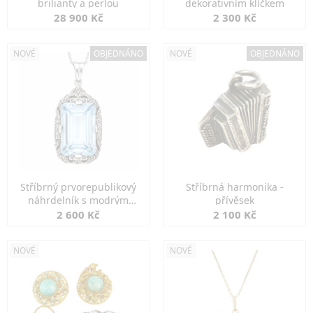
brilianty a perlou
dekorativním klíčkem
28 900 Kč
2 300 Kč
NOVÉ
OBJEDNÁNO
NOVÉ
OBJEDNÁNO
Stříbrný prvorepublikový
Stříbrná harmonika -
náhrdelník s modrým
přívěsek
spinelem
2 600 Kč
2 100 Kč
NOVÉ
NOVÉ