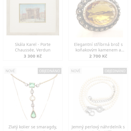
Skála Karel - Porte
Elegantní stříbrná brož s
Chaussée, Verdun
koňakovým kamenem a
markazity
3 300 Kč
2 700 Kč
NOVÉ
OBJEDNÁNO
NOVÉ
OBJEDNÁNO
Zlatý kolier se smaragdy,
Jemný perlový náhrdelník s