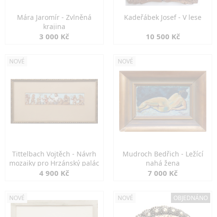
Mára Jaromír - Zvlněná
Kadeřábek Josef - V lese
krajina
3 000 Kč
10 500 Kč
NOVÉ
NOVÉ
Tittelbach Vojtěch - Návrh
Mudroch Bedřich - Ležící
mozaiky pro Hrzánský palác
nahá žena
4 900 Kč
7 000 Kč
NOVÉ
NOVÉ
OBJEDNÁNO