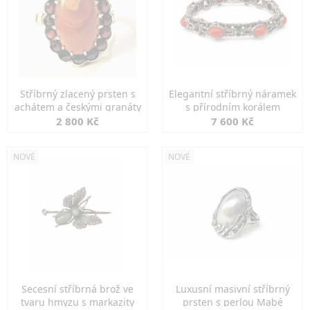
Stříbrný zlacený prsten s
Elegantní stříbrný náramek
achátem a českými granáty
s přírodním korálem
2 800 Kč
7 600 Kč
NOVÉ
NOVÉ
Secesní stříbrná brož ve
Luxusní masivní stříbrný
tvaru hmyzu s markazity
prsten s perlou Mabé