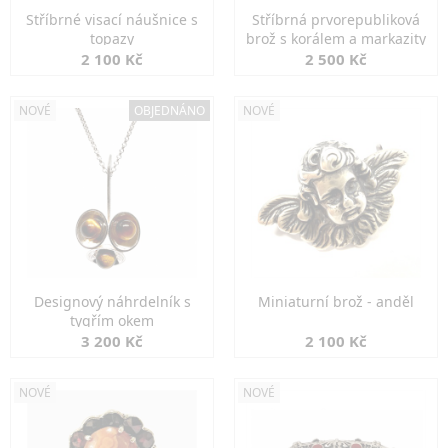
Stříbrné visací náušnice s
Stříbrná prvorepubliková
topazy
brož s korálem a markazity
2 100 Kč
2 500 Kč
NOVÉ
OBJEDNÁNO
NOVÉ
Designový náhrdelník s
Miniaturní brož - anděl
tygřím okem
3 200 Kč
2 100 Kč
NOVÉ
NOVÉ