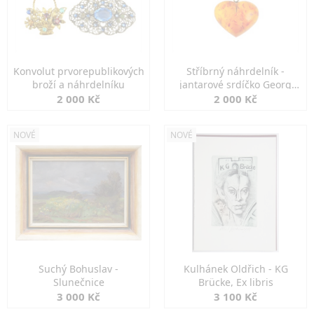
Konvolut prvorepublikových
Stříbrný náhrdelník -
broží a náhrdelníku
jantarové srdíčko Georg
Kramer
2 000 Kč
2 000 Kč
NOVÉ
NOVÉ
Suchý Bohuslav -
Kulhánek Oldřich - KG
Slunečnice
Brücke, Ex libris
3 000 Kč
3 100 Kč