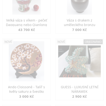
Velká váza s víkem - pečeť
Váza s drakem z
Daoguang nebo Qianlong
uměleckého bronzu
43 700 Kč
7 000 Kč
NOVÉ
NOVÉ
OBJEDNÁNO
Ando Cloissoné - Talíř s
GUESS - LUXUSNÍ LETNÍ
květy sakury a švestky
NÁRAMEK
3 000 Kč
2 900 Kč