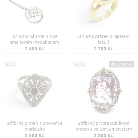
Stříbrný náhrdelník se
Stříbrný prsten s lapisem
smaltovým medailonem
lazuli
2 400 Kč
2 700 Kč
NOVÉ
NOVÉ
OBJEDNÁNO
Stříbrný prsten s onyxem a
Stříbrný prvorepublikový
markazity
prsten s velkým ametystem
2 500 Kč
2 800 Kč