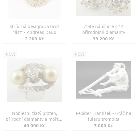
Stříbrná designová brož
Zlaté náušnice s 14
"list" - Andreas Daub
přírodními diamanty
2 200 Kč
39 200 Kč
NOVÉ
NOVÉ
Noblesní zlatý prsten,
Pexider František - Hráč na
přírodní diamanty a mořské
fujaru trombita
perly
40 000 Kč
3 000 Kč