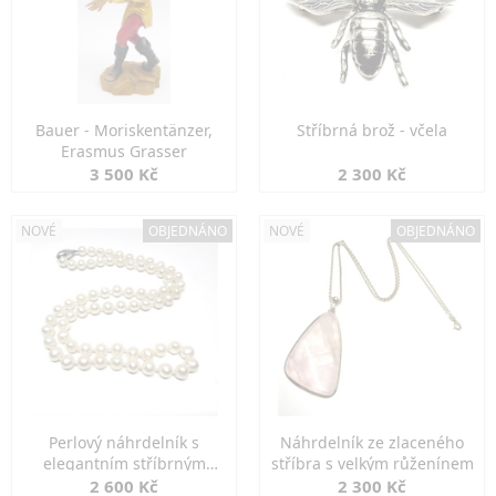
Bauer - Moriskentänzer,
Stříbrná brož - včela
Erasmus Grasser
3 500 Kč
2 300 Kč
NOVÉ
OBJEDNÁNO
NOVÉ
OBJEDNÁNO
Perlový náhrdelník s
Náhrdelník ze zlaceného
elegantním stříbrným
stříbra s velkým růženínem
zapínáním
2 600 Kč
2 300 Kč