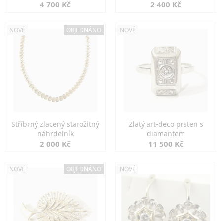
markazity
jemná elegance
4 700 Kč
2 400 Kč
NOVÉ
OBJEDNÁNO
NOVÉ
Stříbrný zlacený starožitný
Zlatý art-deco prsten s
náhrdelník
diamantem
2 000 Kč
11 500 Kč
NOVÉ
OBJEDNÁNO
NOVÉ