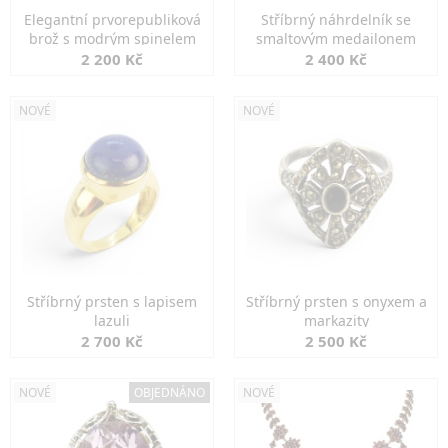
Elegantní prvorepubliková
Stříbrný náhrdelník se
brož s modrým spinelem
smaltovým medailonem
2 200 Kč
2 400 Kč
NOVÉ
NOVÉ
Stříbrný prsten s lapisem
Stříbrný prsten s onyxem a
lazuli
markazity
2 700 Kč
2 500 Kč
NOVÉ
OBJEDNÁNO
NOVÉ