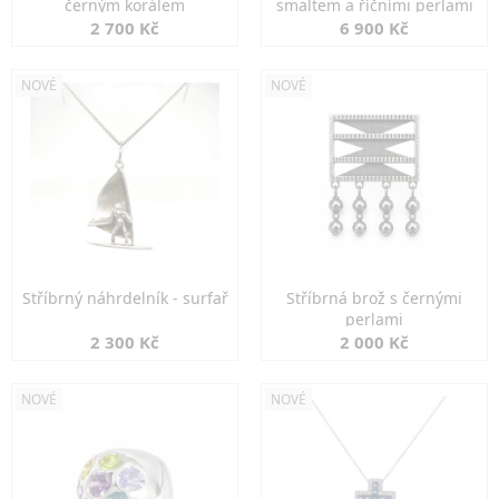
černým korálem
smaltem a říčními perlami
2 700 Kč
6 900 Kč
NOVÉ
NOVÉ
Stříbrný náhrdelník - surfař
Stříbrná brož s černými
perlami
2 300 Kč
2 000 Kč
NOVÉ
NOVÉ