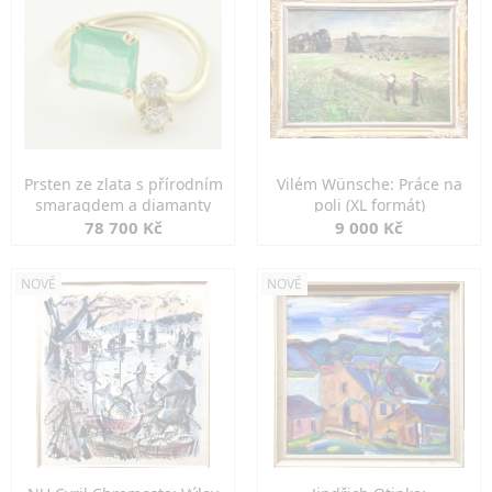
Prsten ze zlata s přírodním
Vilém Wünsche: Práce na
smaragdem a diamanty
poli (XL formát)
78 700 Kč
9 000 Kč
NOVÉ
NOVÉ