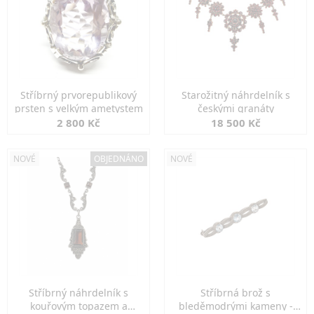
Stříbrný prvorepublikový
Starožitný náhrdelník s
prsten s velkým ametystem
českými granáty
2 800 Kč
18 500 Kč
NOVÉ
OBJEDNÁNO
NOVÉ
Stříbrný náhrdelník s
Stříbrná brož s
kouřovým topazem a
bleděmodrými kameny -