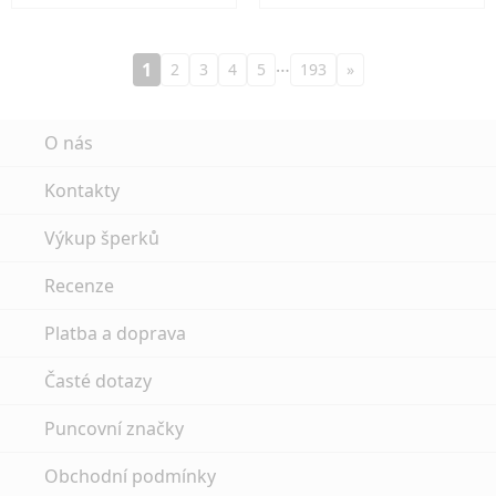
…
1
2
3
4
5
193
»
O nás
Kontakty
Výkup šperků
Recenze
Platba a doprava
Časté dotazy
Puncovní značky
Obchodní podmínky