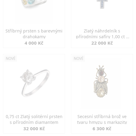
Stříbrný prsten s barevnými
Zlatý náhrdelník s
drahokamy
přírodními safíry 1,00 ct a
diamanty
4 000 Kč
22 000 Kč
NOVÉ
NOVÉ
0,75 ct Zlatý solitérní prsten
Secesní stříbrná brož ve
s přírodním diamantem
tvaru hmyzu s markazity
32 000 Kč
6 300 Kč