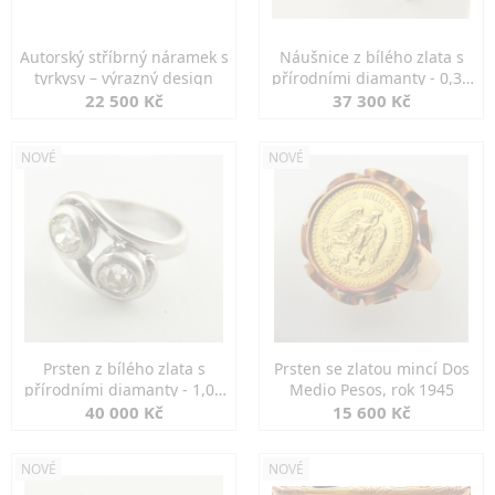
Autorský stříbrný náramek s
Náušnice z bílého zlata s
tyrkysy – výrazný design
přírodními diamanty - 0,30
ct
22 500 Kč
37 300 Kč
NOVÉ
NOVÉ
Prsten z bílého zlata s
Prsten se zlatou mincí Dos
přírodními diamanty - 1,00
Medio Pesos, rok 1945
ct
40 000 Kč
15 600 Kč
NOVÉ
NOVÉ