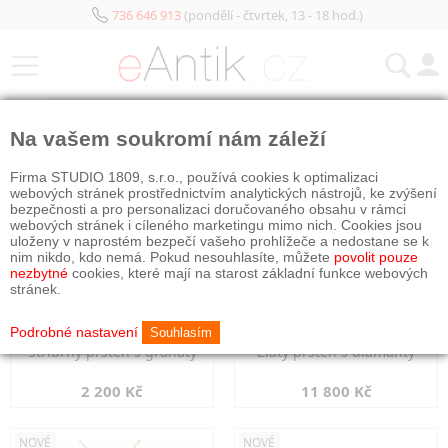
736 646 913
(pondělí - čtvrtek, 13 - 18 hod.)
KATEGORIE
Na vašem soukromí nám záleží
NOVÉ
NOVÉ
Firma STUDIO 1809, s.r.o., používá cookies k optimalizaci
webových stránek prostřednictvím analytických nástrojů, ke zvýšení
bezpečnosti a pro personalizaci doručovaného obsahu v rámci
webových stránek i cíleného marketingu mimo nich. Cookies jsou
uloženy v naprostém bezpečí vašeho prohlížeče a nedostane se k
nim nikdo, kdo nemá. Pokud nesouhlasíte, můžete
povolit pouze
nezbytné
cookies, které mají na starost základní funkce webových
stránek.
Podrobné nastavení
Souhlasím
Stříbrný prsten s granáty
Zlatý prsten s diamanty
2 200 Kč
11 800 Kč
NOVÉ
NOVÉ