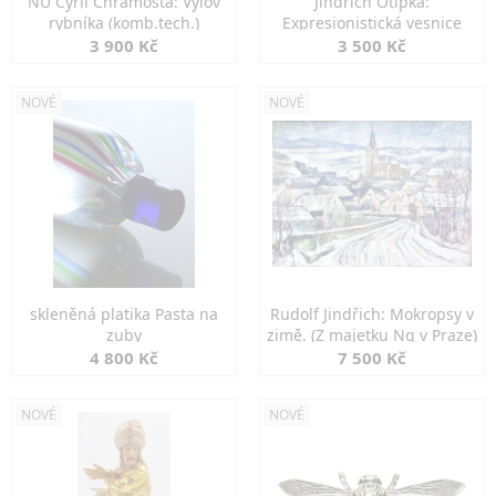
NU Cyril Chramosta: Výlov
Jindřich Otipka:
rybníka (komb.tech.)
Expresionistická vesnice
3 900 Kč
3 500 Kč
NOVÉ
NOVÉ
skleněná platika Pasta na
Rudolf Jindřich: Mokropsy v
zuby
zimě. (Z majetku Ng v Praze)
4 800 Kč
7 500 Kč
NOVÉ
NOVÉ