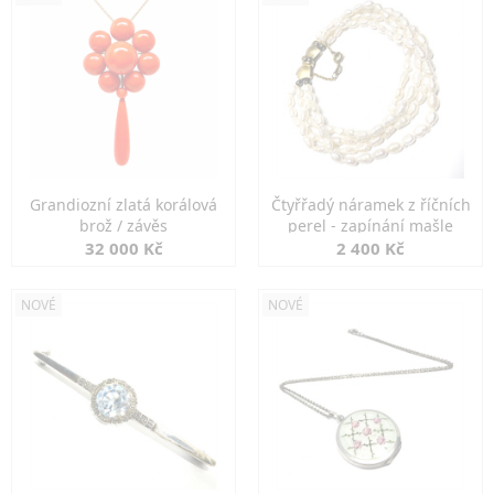
Grandiozní zlatá korálová
Čtyřřadý náramek z říčních
brož / závěs
perel - zapínání mašle
32 000 Kč
2 400 Kč
NOVÉ
NOVÉ