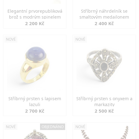
Elegantní prvorepubliková
Stříbrný náhrdelník se
brož s modrým spinelem
smaltovým medailonem
2 200 Kč
2 400 Kč
NOVÉ
NOVÉ
Stříbrný prsten s lapisem
Stříbrný prsten s onyxem a
lazuli
markazity
2 700 Kč
2 500 Kč
NOVÉ
OBJEDNÁNO
NOVÉ