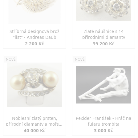
Stříbrná designová brož
Zlaté náušnice s 14
"list" - Andreas Daub
přírodními diamanty
2 200 Kč
39 200 Kč
NOVÉ
NOVÉ
Noblesní zlatý prsten,
Pexider František - Hráč na
přírodní diamanty a mořské
fujaru trombita
perly
40 000 Kč
3 000 Kč