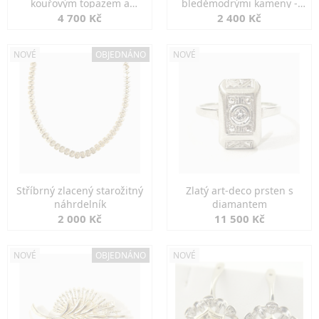
kouřovým topazem a
bleděmodrými kameny -
markazity
jemná elegance
4 700 Kč
2 400 Kč
NOVÉ
OBJEDNÁNO
NOVÉ
Stříbrný zlacený starožitný
Zlatý art-deco prsten s
náhrdelník
diamantem
2 000 Kč
11 500 Kč
NOVÉ
OBJEDNÁNO
NOVÉ