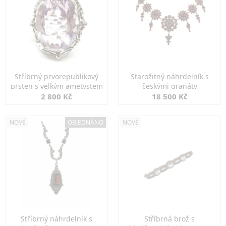
Stříbrný prvorepublikový
Starožitný náhrdelník s
prsten s velkým ametystem
českými granáty
2 800 Kč
18 500 Kč
NOVÉ
OBJEDNÁNO
NOVÉ
Stříbrný náhrdelník s
Stříbrná brož s