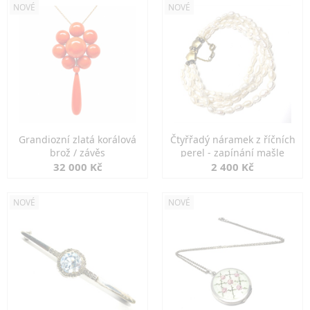
NOVÉ
NOVÉ
Grandiozní zlatá korálová
Čtyřřadý náramek z říčních
brož / závěs
perel - zapínání mašle
32 000 Kč
2 400 Kč
NOVÉ
NOVÉ