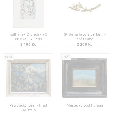
Kulhánek Oldřich - KG
Stříbrná brož s perlami -
Brücke, Ex libris
sněženky
3 100 Kč
2 200 Kč
NOVÉ
NOVÉ
Petrovický Josef - Hrad
Městečko pod horami
Karlštejn