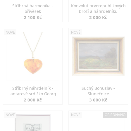
Stříbrná harmonika -
Konvolut prvorepublikových
přívěsek
broží a náhrdelníku
2 100 Kč
2 000 Kč
NOVÉ
NOVÉ
Stříbrný náhrdelník -
Suchý Bohuslav -
jantarové srdíčko Georg
Slunečnice
Kramer
2 000 Kč
3 000 Kč
NOVÉ
NOVÉ
OBJEDNÁNO