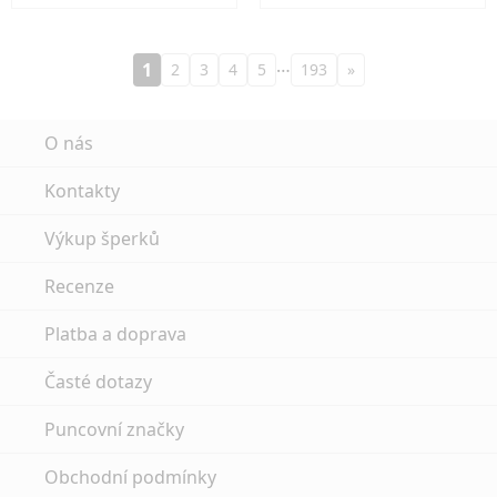
…
1
2
3
4
5
193
»
O nás
Kontakty
Výkup šperků
Recenze
Platba a doprava
Časté dotazy
Puncovní značky
Obchodní podmínky