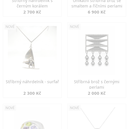
Stříbrný náhrdelník s
Unikátní stříbrná brož se
černým korálem
smaltem a říčními perlami
2 700 Kč
6 900 Kč
NOVÉ
NOVÉ
Stříbrný náhrdelník - surfař
Stříbrná brož s černými
perlami
2 300 Kč
2 000 Kč
NOVÉ
NOVÉ