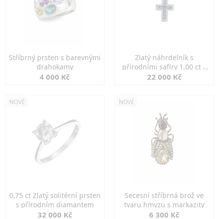
Stříbrný prsten s barevnými
Zlatý náhrdelník s
drahokamy
přírodními safíry 1,00 ct a
diamanty
4 000 Kč
22 000 Kč
NOVÉ
NOVÉ
0,75 ct Zlatý solitérní prsten
Secesní stříbrná brož ve
s přírodním diamantem
tvaru hmyzu s markazity
32 000 Kč
6 300 Kč