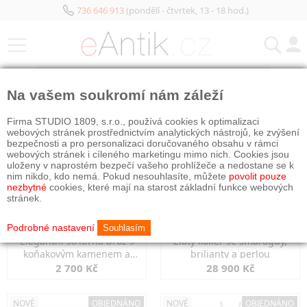
736 646 913
(pondělí - čtvrtek, 13 - 18 hod.)
KATEGORIE
Na vašem soukromí nám záleží
NOVÉ
NOVÉ
Firma STUDIO 1809, s.r.o., používá cookies k optimalizaci
webových stránek prostřednictvím analytických nástrojů, ke zvýšení
bezpečnosti a pro personalizaci doručovaného obsahu v rámci
webových stránek i cíleného marketingu mimo nich. Cookies jsou
uloženy v naprostém bezpečí vašeho prohlížeče a nedostane se k
nim nikdo, kdo nemá. Pokud nesouhlasíte, můžete
povolit pouze
nezbytné
cookies, které mají na starost základní funkce webových
stránek.
Podrobné nastavení
Souhlasím
Elegantní stříbrná brož s
Zlatý kolier se smaragdy,
koňakovým kamenem a
brilianty a perlou
markazity
2 700 Kč
28 900 Kč
NOVÉ
OBJEDNÁNO
NOVÉ
OBJEDNÁNO