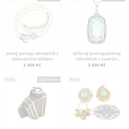
Jemný perlový náhrdelník s
Stříbrný prvorepublikový
dekorativním klíčkem
náhrdelník s modrým
spinelem
2 300 Kč
2 600 Kč
NOVÉ
OBJEDNÁNO
NOVÉ