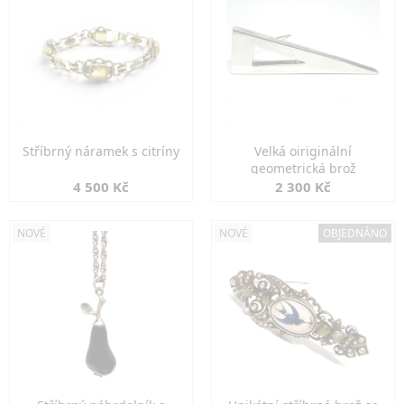
Stříbrný náramek s citríny
Velká oiriginální
geometrická brož
4 500 Kč
2 300 Kč
NOVÉ
NOVÉ
OBJEDNÁNO