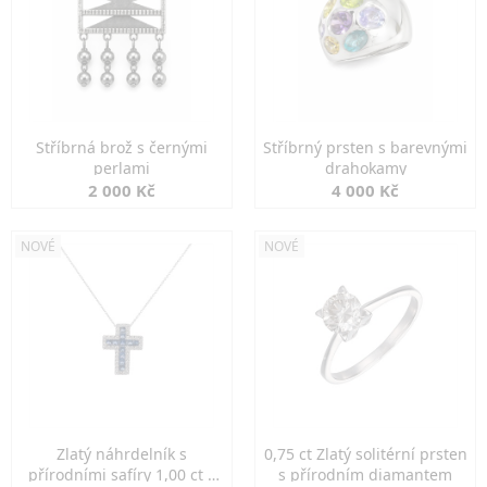
Stříbrná brož s černými
Stříbrný prsten s barevnými
perlami
drahokamy
2 000 Kč
4 000 Kč
NOVÉ
NOVÉ
Zlatý náhrdelník s
0,75 ct Zlatý solitérní prsten
přírodními safíry 1,00 ct a
s přírodním diamantem