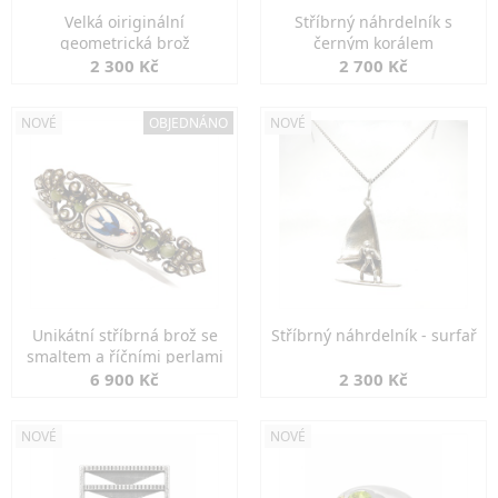
Velká oiriginální
Stříbrný náhrdelník s
geometrická brož
černým korálem
2 300 Kč
2 700 Kč
NOVÉ
OBJEDNÁNO
NOVÉ
Unikátní stříbrná brož se
Stříbrný náhrdelník - surfař
smaltem a říčními perlami
6 900 Kč
2 300 Kč
NOVÉ
NOVÉ