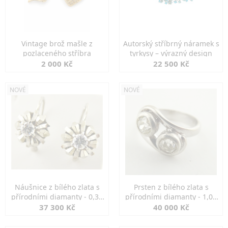
Vintage brož mašle z
Autorský stříbrný náramek s
pozlaceného stříbra
tyrkysy – výrazný design
2 000 Kč
22 500 Kč
NOVÉ
NOVÉ
Náušnice z bílého zlata s
Prsten z bílého zlata s
přírodními diamanty - 0,30
přírodními diamanty - 1,00
ct
ct
37 300 Kč
40 000 Kč