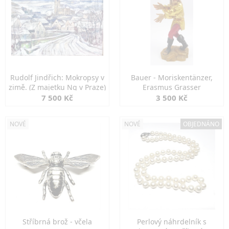
Rudolf Jindřich: Mokropsy v
Bauer - Moriskentänzer,
zimě. (Z majetku Ng v Praze)
Erasmus Grasser
7 500 Kč
3 500 Kč
NOVÉ
NOVÉ
OBJEDNÁNO
Stříbrná brož - včela
Perlový náhrdelník s