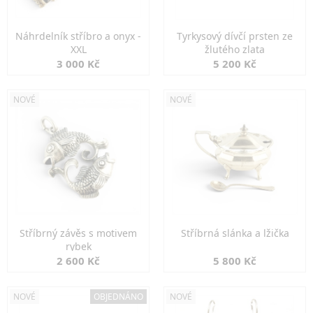
Náhrdelník stříbro a onyx -
Tyrkysový dívčí prsten ze
XXL
žlutého zlata
3 000 Kč
5 200 Kč
NOVÉ
NOVÉ
Stříbrný závěs s motivem
Stříbrná slánka a lžička
rybek
2 600 Kč
5 800 Kč
NOVÉ
OBJEDNÁNO
NOVÉ