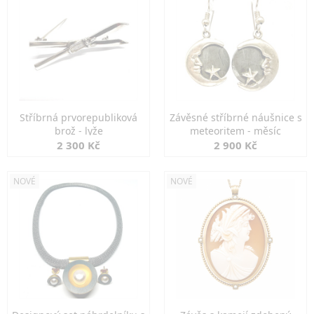
Stříbrná prvorepubliková
Závěsné stříbrné náušnice s
brož - lyže
meteoritem - měsíc
2 300 Kč
2 900 Kč
NOVÉ
NOVÉ