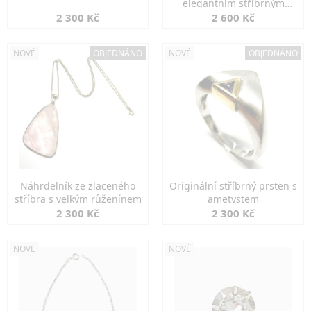
elegantním stříbrným
zapínáním
2 300 Kč
2 600 Kč
NOVÉ
OBJEDNÁNO
NOVÉ
OBJEDNÁNO
Náhrdelník ze zlaceného
Originální stříbrný prsten s
stříbra s velkým růženínem
ametystem
2 300 Kč
2 300 Kč
NOVÉ
NOVÉ