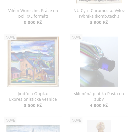
Vilém Wünsche: Práce na
NU Cyril Chramosta: Výlov
poli (XL formát)
rybníka (komb.tech.)
9 000 Kč
3 900 Kč
NOVÉ
NOVÉ
Jindřich Otipka:
skleněná platika Pasta na
Expresionistická vesnice
zuby
3 500 Kč
4 800 Kč
NOVÉ
NOVÉ