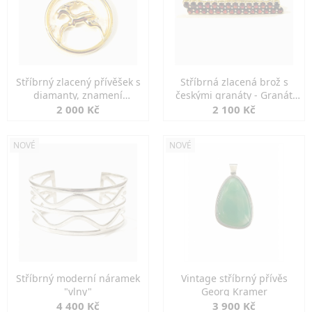
Stříbrný zlacený přívěšek s
Stříbrná zlacená brož s
diamanty, znamení
českými granáty - Granát
KOZOROH
Turnov
2 000 Kč
2 100 Kč
NOVÉ
NOVÉ
Stříbrný moderní náramek
Vintage stříbrný přívěs
"vlny"
Georg Kramer
4 400 Kč
3 900 Kč