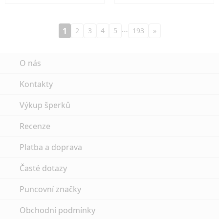
…
1
2
3
4
5
193
»
O nás
Kontakty
Výkup šperků
Recenze
Platba a doprava
Časté dotazy
Puncovní značky
Obchodní podmínky