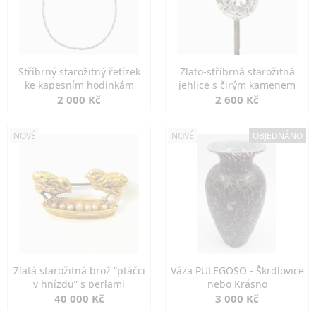
Stříbrný starožitný řetízek
Zlato-stříbrná starožitná
ke kapesním hodinkám
jehlice s čirým kamenem
2 000 Kč
2 600 Kč
NOVÉ
NOVÉ
OBJEDNÁNO
Zlatá starožitná brož “ptáčci
Váza PULEGOSO - Škrdlovice
v hnízdu” s perlami
nebo Krásno
40 000 Kč
3 000 Kč