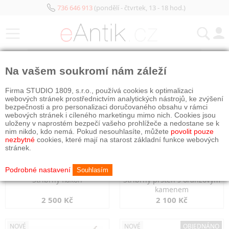
736 646 913
(pondělí - čtvrtek, 13 - 18 hod.)
KATEGORIE
Na vašem soukromí nám záleží
NOVÉ
NOVÉ
Firma STUDIO 1809, s.r.o., používá cookies k optimalizaci
webových stránek prostřednictvím analytických nástrojů, ke zvýšení
bezpečnosti a pro personalizaci doručovaného obsahu v rámci
webových stránek i cíleného marketingu mimo nich. Cookies jsou
uloženy v naprostém bezpečí vašeho prohlížeče a nedostane se k
nim nikdo, kdo nemá. Pokud nesouhlasíte, můžete
povolit pouze
nezbytné
cookies, které mají na starost základní funkce webových
stránek.
Podrobné nastavení
Souhlasím
Stříbrný flakon
Stříbrný prsten s oranžovým
kamenem
2 500 Kč
2 100 Kč
NOVÉ
NOVÉ
OBJEDNÁNO