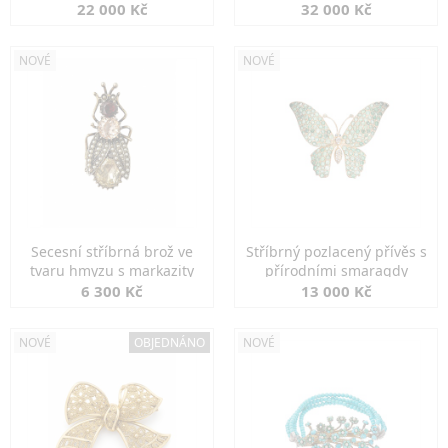
diamanty
22 000 Kč
32 000 Kč
NOVÉ
NOVÉ
Secesní stříbrná brož ve
Stříbrný pozlacený přívěs s
tvaru hmyzu s markazity
přírodními smaragdy
6 300 Kč
13 000 Kč
NOVÉ
OBJEDNÁNO
NOVÉ