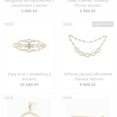
Designový set náhrdelníku s
Závěs s kamejí zdobený
náušnicemi s perlou
říčními perlami
2 400 Kč
2 900 Kč
NOVÉ
NOVÉ
OBJEDNÁNO
Zlatá brož s almandiny a
Stříbrný zlacený náhrdelník
brilianty
- Theodor Fahrner
25 000 Kč
9 000 Kč
NOVÉ
NOVÉ