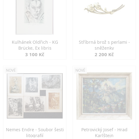
Kulhánek Oldřich - KG
Stříbrná brož s perlami -
Brücke, Ex libris
sněženky
3 100 Kč
2 200 Kč
NOVÉ
NOVÉ
Nemes Endre - Soubor šesti
Petrovický Josef - Hrad
litografií
Karlštejn