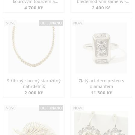
kouřovým topazem a
bleděmodrými kameny -
markazity
jemná elegance
4 700 Kč
2 400 Kč
NOVÉ
OBJEDNÁNO
NOVÉ
Stříbrný zlacený starožitný
Zlatý art-deco prsten s
náhrdelník
diamantem
2 000 Kč
11 500 Kč
NOVÉ
OBJEDNÁNO
NOVÉ