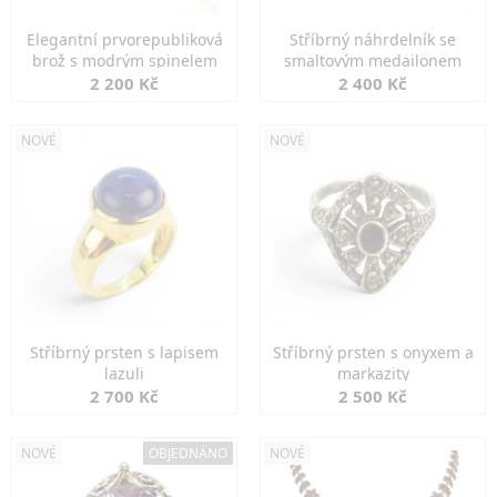
Elegantní prvorepubliková
Stříbrný náhrdelník se
brož s modrým spinelem
smaltovým medailonem
2 200 Kč
2 400 Kč
NOVÉ
NOVÉ
Stříbrný prsten s lapisem
Stříbrný prsten s onyxem a
lazuli
markazity
2 700 Kč
2 500 Kč
NOVÉ
OBJEDNÁNO
NOVÉ