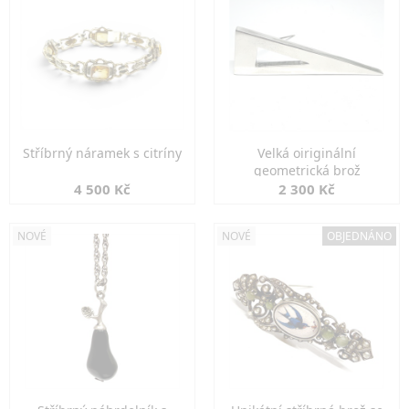
Stříbrný náramek s citríny
Velká oiriginální
geometrická brož
4 500 Kč
2 300 Kč
NOVÉ
NOVÉ
OBJEDNÁNO