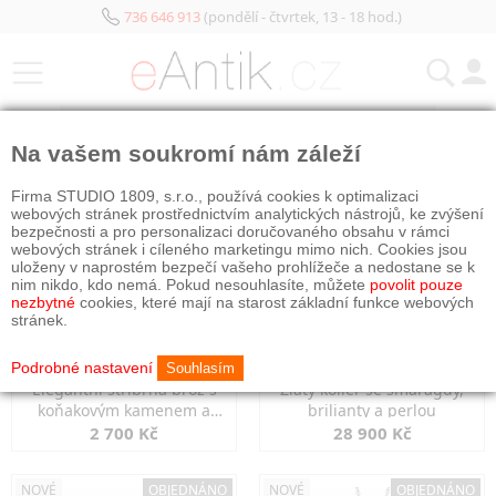
736 646 913
(pondělí - čtvrtek, 13 - 18 hod.)
KATEGORIE
Na vašem soukromí nám záleží
NOVÉ
OBJEDNÁNO
NOVÉ
OBJEDNÁNO
Firma STUDIO 1809, s.r.o., používá cookies k optimalizaci
webových stránek prostřednictvím analytických nástrojů, ke zvýšení
bezpečnosti a pro personalizaci doručovaného obsahu v rámci
webových stránek i cíleného marketingu mimo nich. Cookies jsou
uloženy v naprostém bezpečí vašeho prohlížeče a nedostane se k
nim nikdo, kdo nemá. Pokud nesouhlasíte, můžete
povolit pouze
nezbytné
cookies, které mají na starost základní funkce webových
stránek.
Podrobné nastavení
Souhlasím
Elegantní stříbrná brož s
Zlatý kolier se smaragdy,
koňakovým kamenem a
brilianty a perlou
markazity
2 700 Kč
28 900 Kč
NOVÉ
OBJEDNÁNO
NOVÉ
OBJEDNÁNO