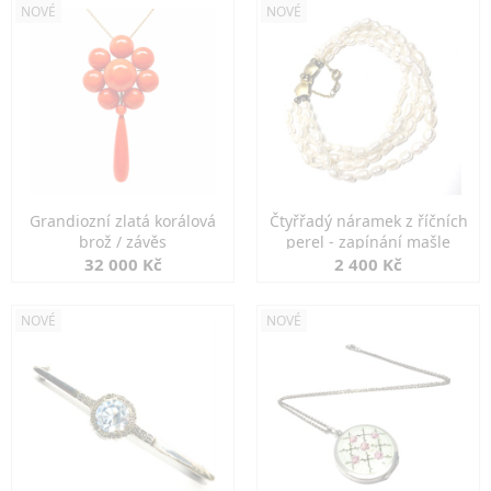
NOVÉ
NOVÉ
Grandiozní zlatá korálová
Čtyřřadý náramek z říčních
brož / závěs
perel - zapínání mašle
32 000 Kč
2 400 Kč
NOVÉ
NOVÉ