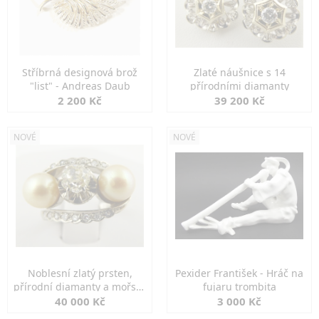
Stříbrná designová brož
Zlaté náušnice s 14
"list" - Andreas Daub
přírodními diamanty
2 200 Kč
39 200 Kč
NOVÉ
NOVÉ
Noblesní zlatý prsten,
Pexider František - Hráč na
přírodní diamanty a mořské
fujaru trombita
perly
40 000 Kč
3 000 Kč