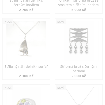
Stříbrný náhrdelník s
Unikátní stříbrná brož se
černým korálem
smaltem a říčními perlami
2 700 Kč
6 900 Kč
NOVÉ
NOVÉ
Stříbrný náhrdelník - surfař
Stříbrná brož s černými
perlami
2 300 Kč
2 000 Kč
NOVÉ
NOVÉ