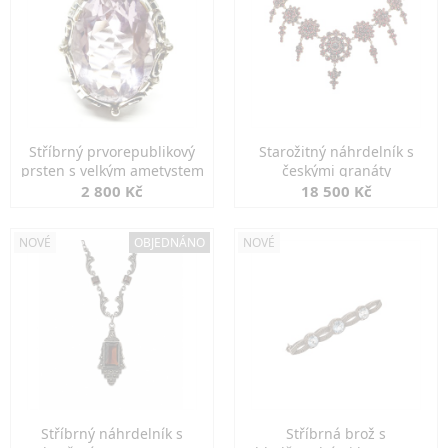
Stříbrný prvorepublikový
Starožitný náhrdelník s
prsten s velkým ametystem
českými granáty
2 800 Kč
18 500 Kč
NOVÉ
OBJEDNÁNO
NOVÉ
Stříbrný náhrdelník s
Stříbrná brož s