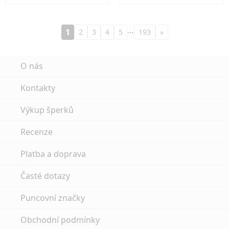
…
1
2
3
4
5
193
»
O nás
Kontakty
Výkup šperků
Recenze
Platba a doprava
Časté dotazy
Puncovní značky
Obchodní podmínky