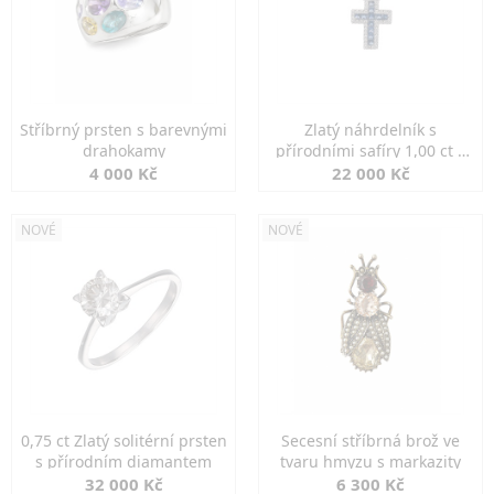
Stříbrný prsten s barevnými
Zlatý náhrdelník s
drahokamy
přírodními safíry 1,00 ct a
diamanty
4 000 Kč
22 000 Kč
NOVÉ
NOVÉ
0,75 ct Zlatý solitérní prsten
Secesní stříbrná brož ve
s přírodním diamantem
tvaru hmyzu s markazity
32 000 Kč
6 300 Kč