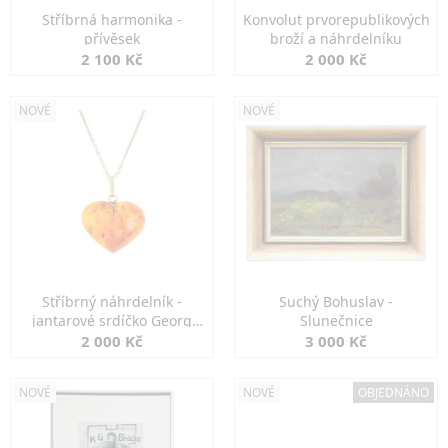
Stříbrná harmonika -
Konvolut prvorepublikových
přívěsek
broží a náhrdelníku
2 100 Kč
2 000 Kč
NOVÉ
NOVÉ
Stříbrný náhrdelník -
Suchý Bohuslav -
jantarové srdíčko Georg
Slunečnice
Kramer
2 000 Kč
3 000 Kč
NOVÉ
NOVÉ
OBJEDNÁNO