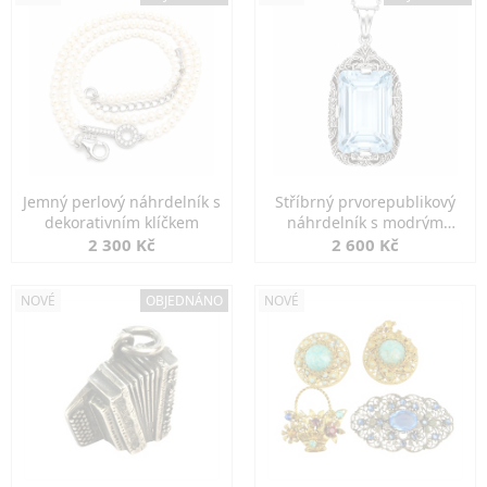
Jemný perlový náhrdelník s
Stříbrný prvorepublikový
dekorativním klíčkem
náhrdelník s modrým
spinelem
2 300 Kč
2 600 Kč
NOVÉ
OBJEDNÁNO
NOVÉ