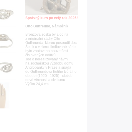
Správný kurs po celý rok 2026!
Otto Gutfreund, Námořník
Bronzová soška byla odlita
z originální sádry Otto
Gutfreunda, kterou posoudil doc.
Šetlík a v rámci limitované série
bylo zhotoveno pouze šest
číslovaných odlitků.
Jde o nerealizovaný návrh
na sochařskou výzdobu domu
Anglobanky v Praze a spadá
do Gutfreundova třetího tvůrčího
období (1920 - 1925) - období
nové věcnosti a civilismu.
Výška 24,4 cm.