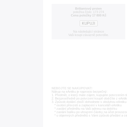
Briliantový prsten
položka číslo: 173 274
Cena položky 17 800 Kč
Na následující stránce
Vaši koupi závazně potvrdíte.
NEBOJTE SE NAKUPOVAT!
Nákup na eAntiku je naprosto bezpečný:
1. Předmět, o který máte zájem, kupujete potvrzením t
2. Bezprostředně po potvrzení koupě obdržíte z eAntik
3. Způsob dodání zboží dohodnete s obsluhou eAntiku 
* osobní převzetí a zaplacení v kanceláři eAntiku
* zaslání předmětu na Vaši adresu na dobírku
* zaslání balíku po uhrazení částky na účet provozo
* u objemných předmětů s Vámi způsob předání a c