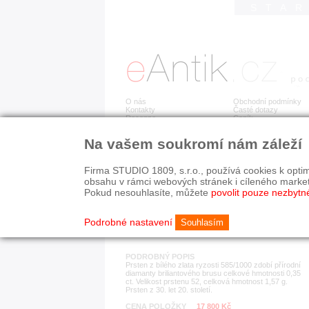
STA
O nás
Obchodní podmínky
Kontakty
Časté dotazy
Recenze
Ceník
Na vašem soukromí nám záleží
Detail položky
č. 173 274
Bri
Firma STUDIO 1809, s.r.o., používá cookies k optim
obsahu v rámci webových stránek i cíleného marke
Pokud nesouhlasíte, můžete
povolit pouze nezbytn
KATEGORIE
HISTORICKÉ OBDOB
prsteny
1890-1940
Podrobné nastavení
Souhlasím
PODROBNÝ POPIS
Prsten z bílého zlata ryzosti 585/1000 zdobí přírodní
diamanty briliantového brusu celkové hmotnosti 0,35
ct. Velikost prstenu 52, celková hmotnost 1,57 g.
Prsten z 30. let 20. století.
CENA POLOŽKY
17 800 Kč