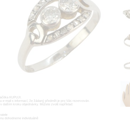
lačítka KUPUJI.
u e-mail s informací, že žádaný předmět je pro Vás rezervován.
v dalším kroku objednávky. Můžete zvolit například:
vatele
enu dohodneme individuálně