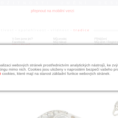
ROŽITNOSTI UMĚNÍ DES
přepnout na mobilní verzi
V čem jsme jiní?
Můj prodej
Přihlášení
Facebook
Můj nákup
Můj účet / Registr
Výkup šperků
Moje album
GDPR
/
AML
liantový prsten
alizaci webových stránek prostřednictvím analytických nástrojů, ke zv
tingu mimo nich. Cookies jsou uloženy v naprostém bezpečí vašeho pr
é
cookies, které mají na starost základní funkce webových stránek.
Í
MÍSTO EXPEDICE
Počet návštěv: 597
poslat příteli
Obchod eAntik, Kostelní 14,
uložit do alba
Praha 7
dotaz na prodejce